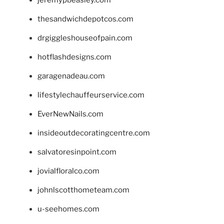
jeremypbeasley.com
thesandwichdepotcos.com
drgiggleshouseofpain.com
hotflashdesigns.com
garagenadeau.com
lifestylechauffeurservice.com
EverNewNails.com
insideoutdecoratingcentre.com
salvatoresinpoint.com
jovialfloralco.com
johnlscotthometeam.com
u-seehomes.com