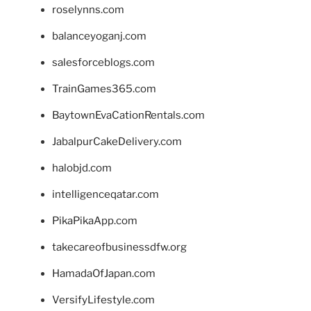
roselynns.com
balanceyoganj.com
salesforceblogs.com
TrainGames365.com
BaytownEvaCationRentals.com
JabalpurCakeDelivery.com
halobjd.com
intelligenceqatar.com
PikaPikaApp.com
takecareofbusinessdfw.org
HamadaOfJapan.com
VersifyLifestyle.com