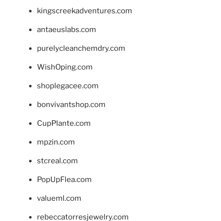
kingscreekadventures.com
antaeuslabs.com
purelycleanchemdry.com
WishOping.com
shoplegacee.com
bonvivantshop.com
CupPlante.com
mpzin.com
stcreal.com
PopUpFlea.com
valueml.com
rebeccatorresjewelry.com