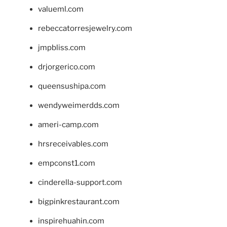
valueml.com
rebeccatorresjewelry.com
jmpbliss.com
drjorgerico.com
queensushipa.com
wendyweimerdds.com
ameri-camp.com
hrsreceivables.com
empconst1.com
cinderella-support.com
bigpinkrestaurant.com
inspirehuahin.com