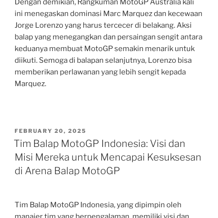
Dengan demikian, Rangkuman MotoGP Australia kali
ini menegaskan dominasi Marc Marquez dan kecewaan
Jorge Lorenzo yang harus tercecer di belakang. Aksi
balap yang menegangkan dan persaingan sengit antara
keduanya membuat MotoGP semakin menarik untuk
diikuti. Semoga di balapan selanjutnya, Lorenzo bisa
memberikan perlawanan yang lebih sengit kepada
Marquez.
POSTED
FEBRUARY 20, 2025
ON
Tim Balap MotoGP Indonesia: Visi dan
Misi Mereka untuk Mencapai Kesuksesan
di Arena Balap MotoGP
Tim Balap MotoGP Indonesia, yang dipimpin oleh
manajer tim yang berpengalaman, memiliki visi dan