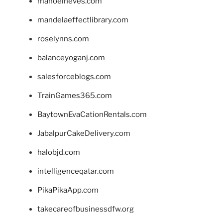
manoelneves.com
mandelaeffectlibrary.com
roselynns.com
balanceyoganj.com
salesforceblogs.com
TrainGames365.com
BaytownEvaCationRentals.com
JabalpurCakeDelivery.com
halobjd.com
intelligenceqatar.com
PikaPikaApp.com
takecareofbusinessdfw.org