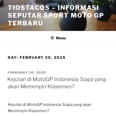
Skip
TIOSTACOS – INFORMASI
to
SEPUTAR SPORT MOTO GP
content
TERBARU
Menu
DAY:
FEBRUARY 20, 2025
POSTED
FEBRUARY 20, 2025
ON
Kejutan di MotoGP Indonesia: Siapa yang
akan Memimpin Klasemen?
Kejutan di MotoGP Indonesia: Siapa yang akan
Memimpin Klasemen?