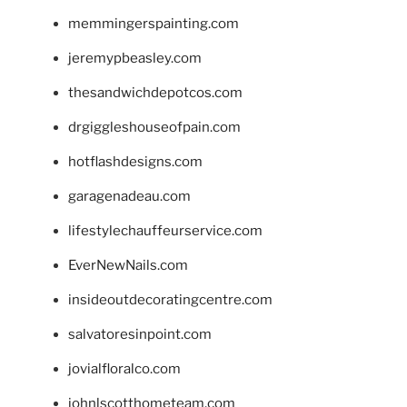
memmingerspainting.com
jeremypbeasley.com
thesandwichdepotcos.com
drgiggleshouseofpain.com
hotflashdesigns.com
garagenadeau.com
lifestylechauffeurservice.com
EverNewNails.com
insideoutdecoratingcentre.com
salvatoresinpoint.com
jovialfloralco.com
johnlscotthometeam.com