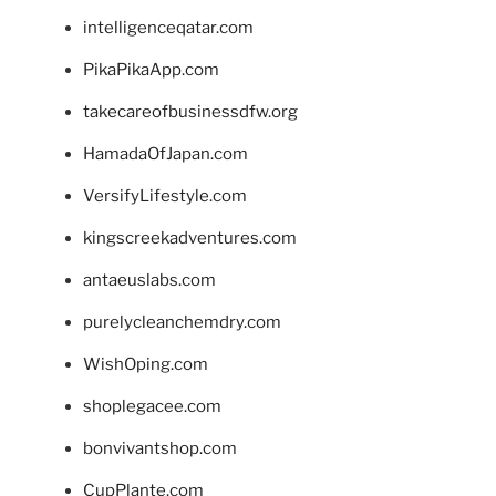
intelligenceqatar.com
PikaPikaApp.com
takecareofbusinessdfw.org
HamadaOfJapan.com
VersifyLifestyle.com
kingscreekadventures.com
antaeuslabs.com
purelycleanchemdry.com
WishOping.com
shoplegacee.com
bonvivantshop.com
CupPlante.com