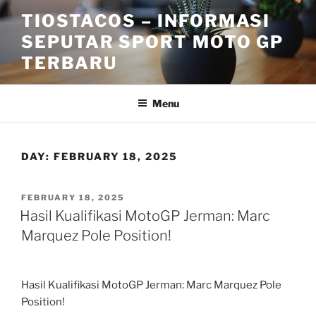
Skip
TIOSTACOS – INFORMASI
to
SEPUTAR SPORT MOTO GP
content
TERBARU
Menu
DAY:
FEBRUARY 18, 2025
POSTED
FEBRUARY 18, 2025
ON
Hasil Kualifikasi MotoGP Jerman: Marc
Marquez Pole Position!
Hasil Kualifikasi MotoGP Jerman: Marc Marquez Pole
Position!