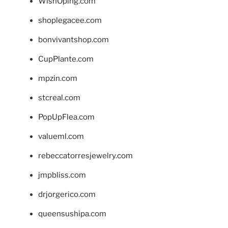
WishOping.com
shoplegacee.com
bonvivantshop.com
CupPlante.com
mpzin.com
stcreal.com
PopUpFlea.com
valueml.com
rebeccatorresjewelry.com
jmpbliss.com
drjorgerico.com
queensushipa.com