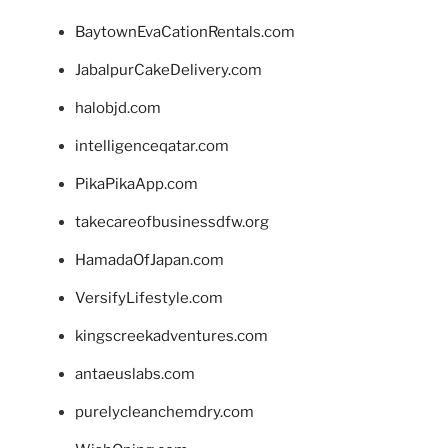
BaytownEvaCationRentals.com
JabalpurCakeDelivery.com
halobjd.com
intelligenceqatar.com
PikaPikaApp.com
takecareofbusinessdfw.org
HamadaOfJapan.com
VersifyLifestyle.com
kingscreekadventures.com
antaeuslabs.com
purelycleanchemdry.com