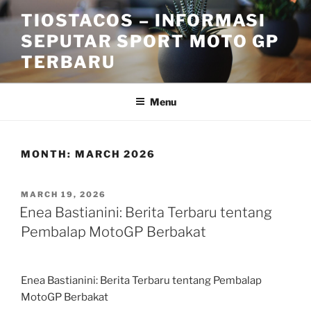
Skip
TIOSTACOS – INFORMASI
to
SEPUTAR SPORT MOTO GP
content
TERBARU
Menu
MONTH:
MARCH 2026
POSTED
MARCH 19, 2026
ON
Enea Bastianini: Berita Terbaru tentang
Pembalap MotoGP Berbakat
Enea Bastianini: Berita Terbaru tentang Pembalap
MotoGP Berbakat