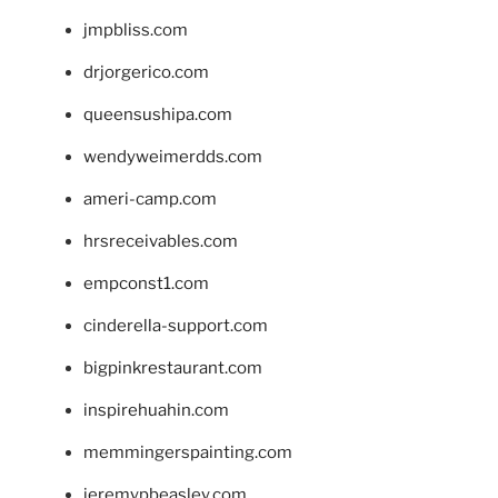
jmpbliss.com
drjorgerico.com
queensushipa.com
wendyweimerdds.com
ameri-camp.com
hrsreceivables.com
empconst1.com
cinderella-support.com
bigpinkrestaurant.com
inspirehuahin.com
memmingerspainting.com
jeremypbeasley.com