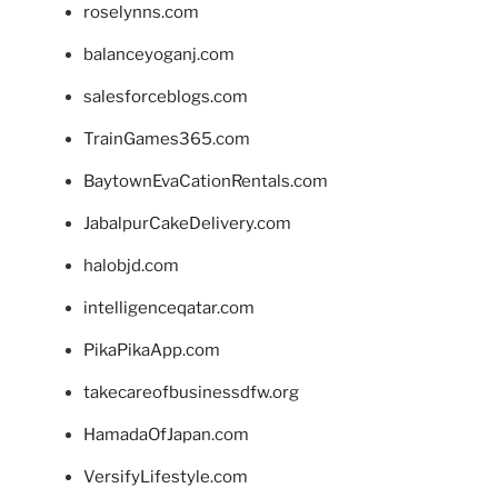
roselynns.com
balanceyoganj.com
salesforceblogs.com
TrainGames365.com
BaytownEvaCationRentals.com
JabalpurCakeDelivery.com
halobjd.com
intelligenceqatar.com
PikaPikaApp.com
takecareofbusinessdfw.org
HamadaOfJapan.com
VersifyLifestyle.com