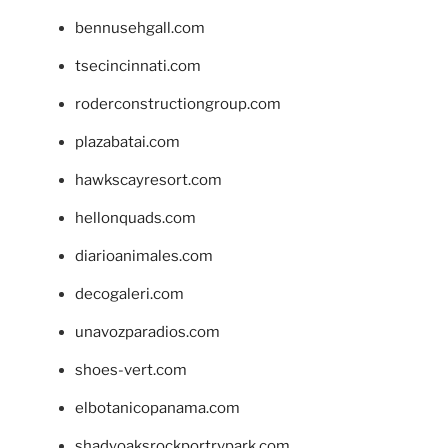
bennusehgall.com
tsecincinnati.com
roderconstructiongroup.com
plazabatai.com
hawkscayresort.com
hellonquads.com
diarioanimales.com
decogaleri.com
unavozparadios.com
shoes-vert.com
elbotanicopanama.com
shadyoaksrockportrvpark.com