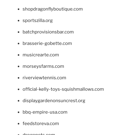
shopdragonflyboutique.com
sportszilla.org
batchprovisionsbar.com
brasserie-gobette.com
musicrearte.com
morseysfarms.com
riverviewtennis.com
official-kelly-toys-squishmallows.com
displaygardenonsuncrest.org
bbq-empire-usa.com
feedstoreva.com
drogopets.com