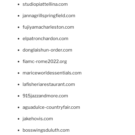
studiopiattellina.com
jannagrillspringfield.com
fujiyamacharleston.com
elpatronchardon.com
donglaishun-order.com
fiamc-rome2022.org
mariceworldessentials.com
lafisheriarestaurant.com
915jazzandmore.com
aguadulce-countryfair.com
jakehovis.com
bosswingsduluth.com