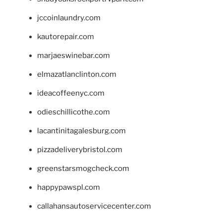
jccoinlaundry.com
kautorepair.com
marjaeswinebar.com
elmazatlanclinton.com
ideacoffeenyc.com
odieschillicothe.com
lacantinitagalesburg.com
pizzadeliverybristol.com
greenstarsmogcheck.com
happypawspl.com
callahansautoservicecenter.com