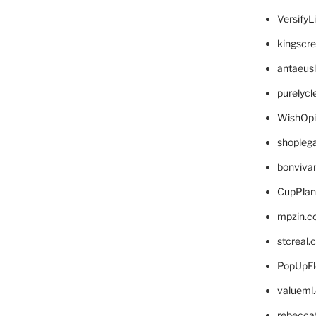
VersifyL
kingscr
antaeus
purelyc
WishOp
shopleg
bonviva
CupPlan
mpzin.c
stcreal.
PopUpFl
valueml
rebecca