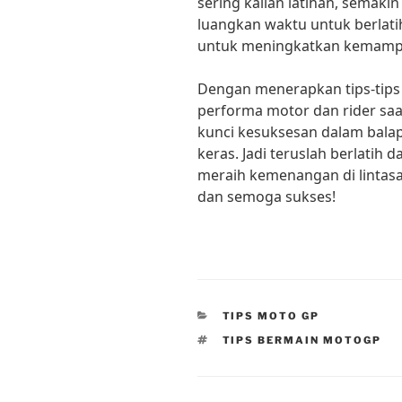
sering kalian latihan, semakin
luangkan waktu untuk berlatih
untuk meningkatkan kemampua
Dengan menerapkan tips-tips 
performa motor dan rider sa
kunci kesuksesan dalam balap
keras. Jadi teruslah berlatih
meraih kemenangan di lintas
dan semoga sukses!
CATEGORIES
TIPS MOTO GP
TAGS
TIPS BERMAIN MOTOGP