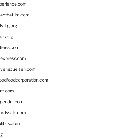
xperience.com
edthefilm.com
ds-bg.org
ves.org
tees.com
rsexpress.com
venezuelaen.com
oodfoodcorporation.com
nnt.com
gender.com
ardssale.com
litics.com
rg