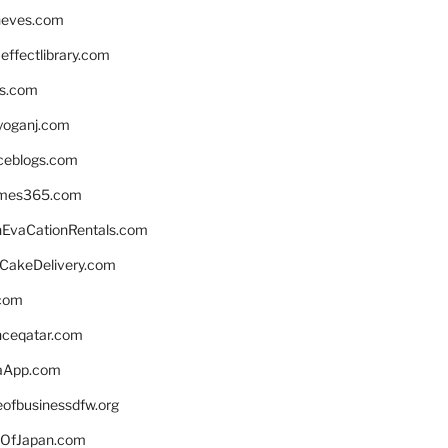
neves.com
ffectlibrary.com
ns.com
yoganj.com
rceblogs.com
ames365.com
EvaCationRentals.com
rCakeDelivery.com
.com
enceqatar.com
aApp.com
eofbusinessdfw.org
OfJapan.com