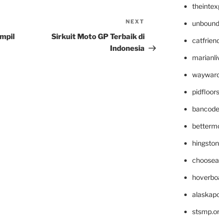
theinte
NEXT
Next
unbound
Post
mpil
Sirkuit Moto GP Terbaik di
catfrien
Indonesia
marianli
wayward
pidfloo
bancode
betterm
hingsto
choosea
hoverbo
alaskapo
stsmp.o