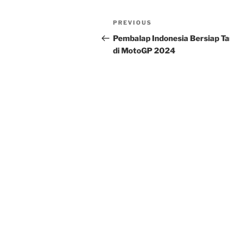
Post
Previous
PREVIOUS
navigation
Post
Pembalap Indonesia Bersiap Ta
di MotoGP 2024