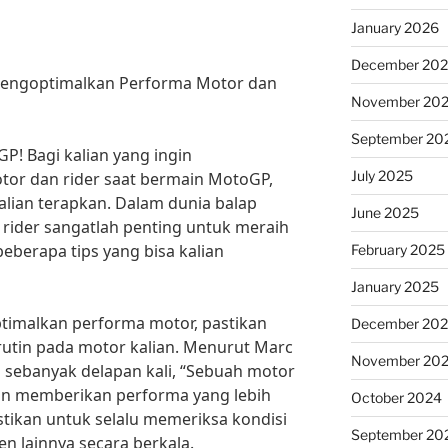
January 2026
December 20
Mengoptimalkan Performa Motor dan
November 20
September 20
P! Bagi kalian yang ingin
July 2025
or dan rider saat bermain MotoGP,
alian terapkan. Dalam dunia balap
June 2025
rider sangatlah penting untuk meraih
eberapa tips yang bisa kalian
February 2025
January 2025
imalkan performa motor, pastikan
December 20
utin pada motor kalian. Menurut Marc
November 20
 sebanyak delapan kali, “Sebuah motor
an memberikan performa yang lebih
October 2024
pastikan untuk selalu memeriksa kondisi
September 20
n lainnya secara berkala.