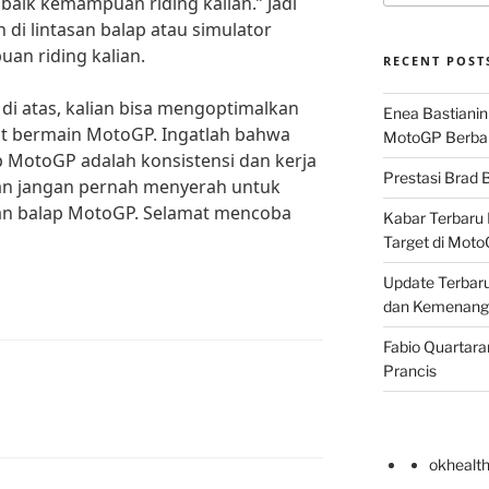
 baik kemampuan riding kalian.” Jadi
 di lintasan balap atau simulator
n riding kalian.
RECENT POST
di atas, kalian bisa mengoptimalkan
Enea Bastianin
at bermain MotoGP. Ingatlah bahwa
MotoGP Berba
 MotoGP adalah konsistensi dan kerja
Prestasi Brad B
 dan jangan pernah menyerah untuk
an balap MotoGP. Selamat mencoba
Kabar Terbaru 
Target di Mot
Update Terbaru
dan Kemenang
Fabio Quartara
Prancis
okhealt