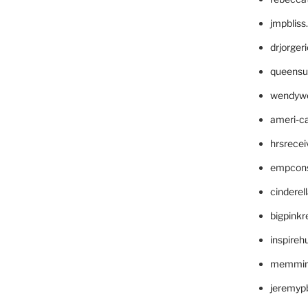
jmpblis
drjorger
queensu
wendyw
ameri-
hrsrece
empcon
cinderel
bigpinkr
inspireh
memming
jeremyp