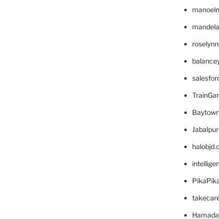
manoel
mandelae
roselyn
balance
salesfo
TrainG
Baytown
Jabalpu
halobjd
intellig
PikaPik
takecar
Hamada