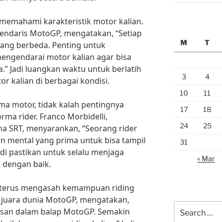
k memahami karakteristik motor kalian.
gendaris MotoGP, mengatakan, “Setiap
M
T
 yang berbeda. Penting untuk
ngendarai motor kalian agar bisa
 Jadi luangkan waktu untuk berlatih
3
4
 kalian di berbagai kondisi.
10
11
a motor, tidak kalah pentingnya
17
18
ma rider. Franco Morbidelli,
24
25
a SRT, menyarankan, “Seorang rider
dan mental yang prima untuk bisa tampil
31
adi pastikan untuk selalu menjaga
« Mar
n dengan baik.
uk terus mengasah kemampuan riding
n juara dunia MotoGP, mengatakan,
Search
sesan dalam balap MotoGP. Semakin
for: