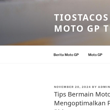
Skip
to
TIOSTACOS
content
MOTO GP 
Berita Moto GP
Moto GP
POSTED
NOVEMBER 20, 2024
BY
ADMIN
ON
Tips Bermain Mot
Mengoptimalkan 