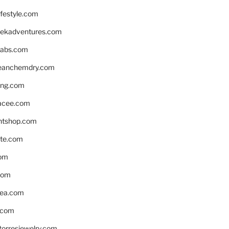
ifestyle.com
eekadventures.com
labs.com
leanchemdry.com
ing.com
acee.com
ntshop.com
te.com
om
com
ea.com
.com
torresjewelry.com