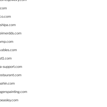
s.com
ico.com
shipa.com
eimerdds.com
camp.com
ivables.com
st1.com
la-support.com
estaurant.com
uahin.com
erspainting.com
beasley.com