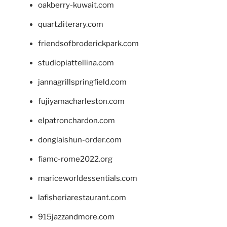
oakberry-kuwait.com
quartzliterary.com
friendsofbroderickpark.com
studiopiattellina.com
jannagrillspringfield.com
fujiyamacharleston.com
elpatronchardon.com
donglaishun-order.com
fiamc-rome2022.org
mariceworldessentials.com
lafisheriarestaurant.com
915jazzandmore.com