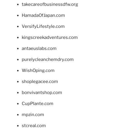
takecareofbusinessdfw.org
HamadaOfJapan.com
VersifyLifestyle.com
kingscreekadventures.com
antaeuslabs.com
purelycleanchemdry.com
WishOping.com
shoplegacee.com
bonvivantshop.com
CupPlante.com
mpzin.com
stcreal.com