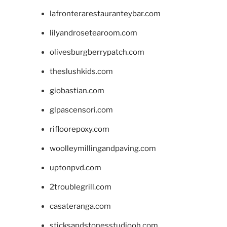
lafronterarestauranteybar.com
lilyandrosetearoom.com
olivesburgberrypatch.com
theslushkids.com
giobastian.com
glpascensori.com
rifloorepoxy.com
woolleymillingandpaving.com
uptonpvd.com
2troublegrill.com
casateranga.com
sticksandstonesstudiooh.com