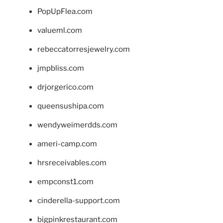
PopUpFlea.com
valueml.com
rebeccatorresjewelry.com
jmpbliss.com
drjorgerico.com
queensushipa.com
wendyweimerdds.com
ameri-camp.com
hrsreceivables.com
empconst1.com
cinderella-support.com
bigpinkrestaurant.com