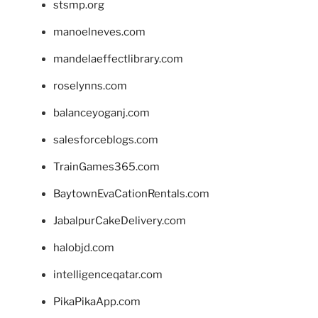
stsmp.org
manoelneves.com
mandelaeffectlibrary.com
roselynns.com
balanceyoganj.com
salesforceblogs.com
TrainGames365.com
BaytownEvaCationRentals.com
JabalpurCakeDelivery.com
halobjd.com
intelligenceqatar.com
PikaPikaApp.com