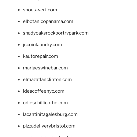
shoes-vert.com
elbotanicopanama.com
shadyoaksrockportrvpark.com
jccoinlaundry.com
kautorepair.com
marjaeswinebar.com
elmazatlanclinton.com
ideacoffeenyc.com
odieschillicothe.com
lacantinitagalesburg.com
pizzadeliverybristol.com