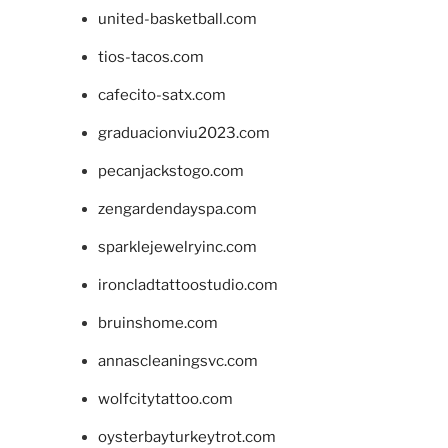
united-basketball.com
tios-tacos.com
cafecito-satx.com
graduacionviu2023.com
pecanjackstogo.com
zengardendayspa.com
sparklejewelryinc.com
ironcladtattoostudio.com
bruinshome.com
annascleaningsvc.com
wolfcitytattoo.com
oysterbayturkeytrot.com