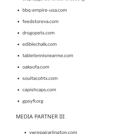
bbq-empire-usa.com
feedstoreva.com
drogopets.com
ediblechalk.com
tabletennisnearme.com
oaksofa.com
soultacohtx.com
capishcaps.com
gpsyfl.org
MEDIA PARTNER III
vwrepairarlington.com