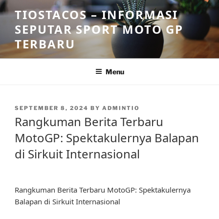
Skip
TIOSTACOS – INFORMASI
to
SEPUTAR SPORT MOTO GP
content
TERBARU
Menu
POSTED
SEPTEMBER 8, 2024
BY
ADMINTIO
ON
Rangkuman Berita Terbaru
MotoGP: Spektakulernya Balapan
di Sirkuit Internasional
Rangkuman Berita Terbaru MotoGP: Spektakulernya
Balapan di Sirkuit Internasional