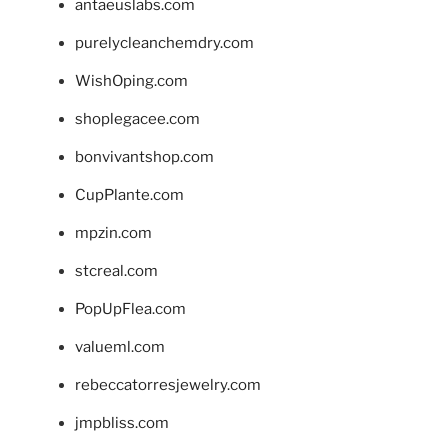
antaeuslabs.com
purelycleanchemdry.com
WishOping.com
shoplegacee.com
bonvivantshop.com
CupPlante.com
mpzin.com
stcreal.com
PopUpFlea.com
valueml.com
rebeccatorresjewelry.com
jmpbliss.com