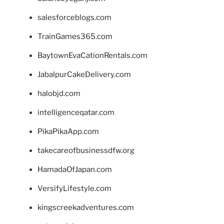
salesforceblogs.com
TrainGames365.com
BaytownEvaCationRentals.com
JabalpurCakeDelivery.com
halobjd.com
intelligenceqatar.com
PikaPikaApp.com
takecareofbusinessdfw.org
HamadaOfJapan.com
VersifyLifestyle.com
kingscreekadventures.com