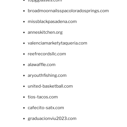
topgglasses.com
broadmoornailsspacoloradosprings.com
missblackpasadena.com
anneskitchen.org
valenciamarketytaqueria.com
reefrecordsllc.com
alawaffle.com
aryouthfishing.com
united-basketball.com
tios-tacos.com
cafecito-satx.com
graduacionviu2023.com