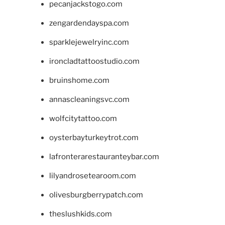
pecanjackstogo.com
zengardendayspa.com
sparklejewelryinc.com
ironcladtattoostudio.com
bruinshome.com
annascleaningsvc.com
wolfcitytattoo.com
oysterbayturkeytrot.com
lafronterarestauranteybar.com
lilyandrosetearoom.com
olivesburgberrypatch.com
theslushkids.com