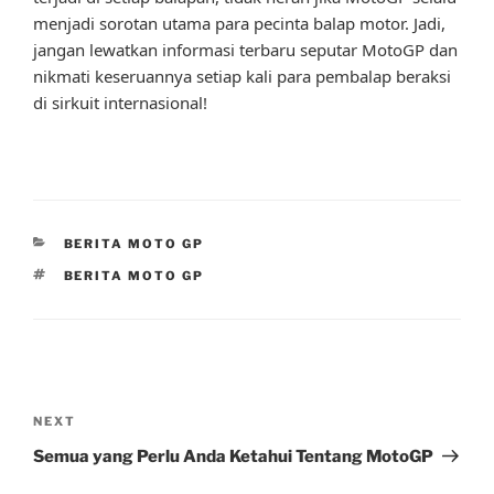
menjadi sorotan utama para pecinta balap motor. Jadi,
jangan lewatkan informasi terbaru seputar MotoGP dan
nikmati keseruannya setiap kali para pembalap beraksi
di sirkuit internasional!
CATEGORIES
BERITA MOTO GP
TAGS
BERITA MOTO GP
Post
navigation
Next
NEXT
Post
Semua yang Perlu Anda Ketahui Tentang MotoGP