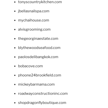
tonyscountrykitchen.com
jbellasnailspa.com
mychaihouse.com
alvisgrooming.com
thegeorginaestate.com
blythewoodseafood.com
paolosdelibangkok.com
bobacove.com
phoone24brookfield.com
mickeybarmama.com
roadwayconstructioninc.com
shopdragonflyboutique.com