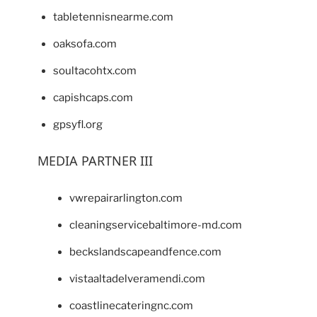
tabletennisnearme.com
oaksofa.com
soultacohtx.com
capishcaps.com
gpsyfl.org
MEDIA PARTNER III
vwrepairarlington.com
cleaningservicebaltimore-md.com
beckslandscapeandfence.com
vistaaltadelveramendi.com
coastlinecateringnc.com