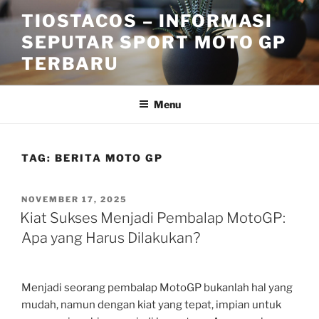
Skip
TIOSTACOS – INFORMASI
to
SEPUTAR SPORT MOTO GP
content
TERBARU
Menu
TAG:
BERITA MOTO GP
POSTED
NOVEMBER 17, 2025
ON
Kiat Sukses Menjadi Pembalap MotoGP:
Apa yang Harus Dilakukan?
Menjadi seorang pembalap MotoGP bukanlah hal yang
mudah, namun dengan kiat yang tepat, impian untuk