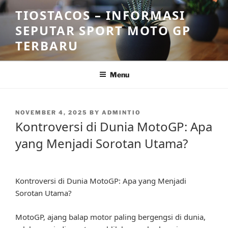
Skip
TIOSTACOS – INFORMASI
to
SEPUTAR SPORT MOTO GP
content
TERBARU
Menu
POSTED
NOVEMBER 4, 2025
BY
ADMINTIO
ON
Kontroversi di Dunia MotoGP: Apa
yang Menjadi Sorotan Utama?
Kontroversi di Dunia MotoGP: Apa yang Menjadi
Sorotan Utama?
MotoGP, ajang balap motor paling bergengsi di dunia,