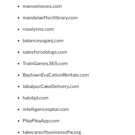
manoelneves.com
mandelaeffectlibrary.com
roselynns.com
balanceyoganj.com
salesforceblogs.com
TrainGames365.com
BaytownEvaCationRentals.com
JabalpurCakeDelivery.com
halobjd.com
intelligenceqatar.com
PikaPikaApp.com
takecareofbusinessdfw.org