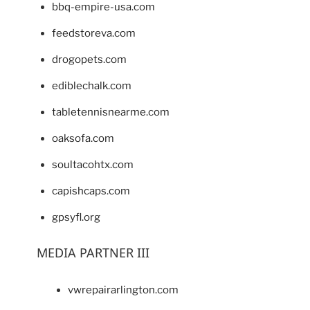
bbq-empire-usa.com
feedstoreva.com
drogopets.com
ediblechalk.com
tabletennisnearme.com
oaksofa.com
soultacohtx.com
capishcaps.com
gpsyfl.org
MEDIA PARTNER III
vwrepairarlington.com