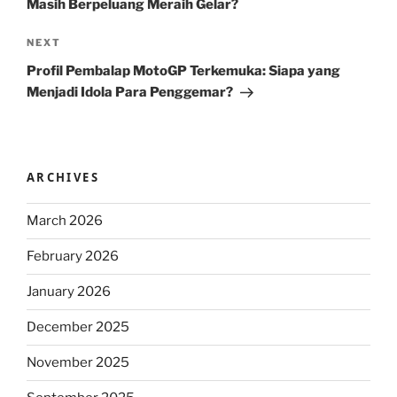
Masih Berpeluang Meraih Gelar?
Next
NEXT
Post
Profil Pembalap MotoGP Terkemuka: Siapa yang
Menjadi Idola Para Penggemar?
ARCHIVES
March 2026
February 2026
January 2026
December 2025
November 2025