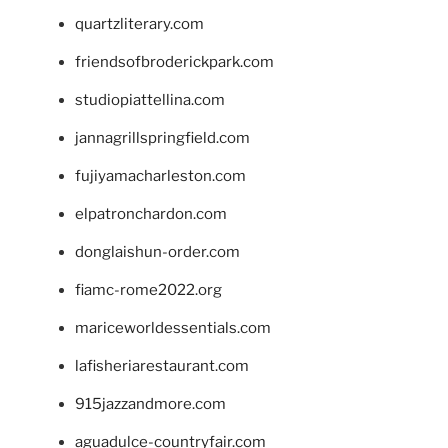
quartzliterary.com
friendsofbroderickpark.com
studiopiattellina.com
jannagrillspringfield.com
fujiyamacharleston.com
elpatronchardon.com
donglaishun-order.com
fiamc-rome2022.org
mariceworldessentials.com
lafisheriarestaurant.com
915jazzandmore.com
aguadulce-countryfair.com