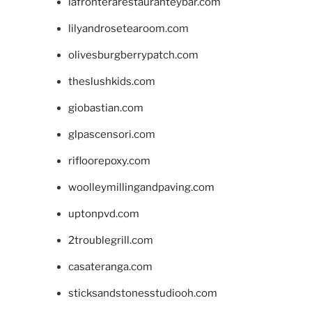
lafronterarestauranteybar.com
lilyandrosetearoom.com
olivesburgberrypatch.com
theslushkids.com
giobastian.com
glpascensori.com
rifloorepoxy.com
woolleymillingandpaving.com
uptonpvd.com
2troublegrill.com
casateranga.com
sticksandstonesstudiooh.com