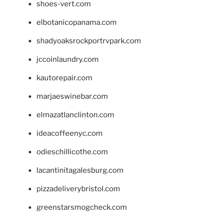
shoes-vert.com
elbotanicopanama.com
shadyoaksrockportrvpark.com
jccoinlaundry.com
kautorepair.com
marjaeswinebar.com
elmazatlanclinton.com
ideacoffeenyc.com
odieschillicothe.com
lacantinitagalesburg.com
pizzadeliverybristol.com
greenstarsmogcheck.com