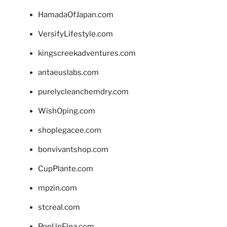
HamadaOfJapan.com
VersifyLifestyle.com
kingscreekadventures.com
antaeuslabs.com
purelycleanchemdry.com
WishOping.com
shoplegacee.com
bonvivantshop.com
CupPlante.com
mpzin.com
stcreal.com
PopUpFlea.com