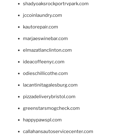
shadyoaksrockportrvpark.com
jccoinlaundry.com
kautorepair.com
marjaeswinebar.com
elmazatlanclinton.com
ideacoffeenyc.com
odieschillicothe.com
lacantinitagalesburg.com
pizzadeliverybristol.com
greenstarsmogcheck.com
happypawspl.com
callahansautoservicecenter.com