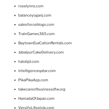
roselynns.com
balanceyoganj.com
salesforceblogs.com
TrainGames365.com
BaytownEvaCationRentals.com
JabalpurCakeDelivery.com
halobjd.com
intelligenceqatar.com
PikaPikaApp.com
takecareofbusinessdfw.org
HamadaOfJapan.com
VersifyLifestyle.com