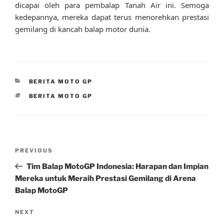
dicapai oleh para pembalap Tanah Air ini. Semoga
kedepannya, mereka dapat terus menorehkan prestasi
gemilang di kancah balap motor dunia.
CATEGORIES
BERITA MOTO GP
TAGS
BERITA MOTO GP
Post
Previous
PREVIOUS
navigation
Post
Tim Balap MotoGP Indonesia: Harapan dan Impian
Mereka untuk Meraih Prestasi Gemilang di Arena
Balap MotoGP
Next
NEXT