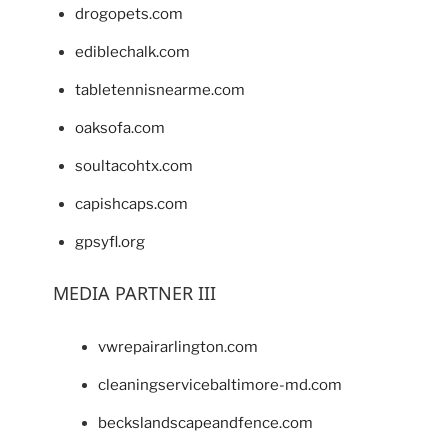
drogopets.com
ediblechalk.com
tabletennisnearme.com
oaksofa.com
soultacohtx.com
capishcaps.com
gpsyfl.org
MEDIA PARTNER III
vwrepairarlington.com
cleaningservicebaltimore-md.com
beckslandscapeandfence.com