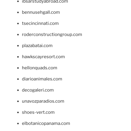
ibsarstudyabroad.com
bennusehgall.com
tsecincinnati.com
roderconstructiongroup.com
plazabatai.com
hawkscayresort.com
hellonquads.com
diarioanimales.com
decogaleri.com
unavozparadios.com
shoes-vert.com
elbotanicopanama.com