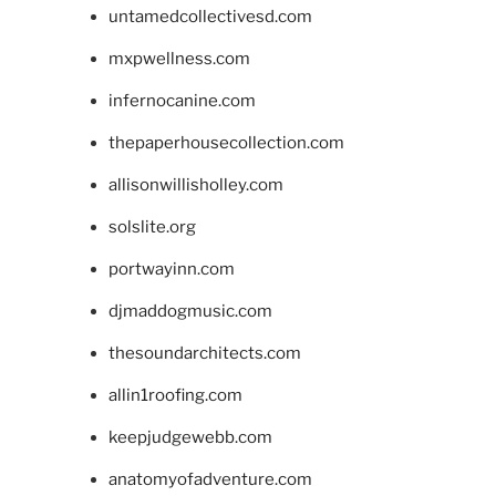
untamedcollectivesd.com
mxpwellness.com
infernocanine.com
thepaperhousecollection.com
allisonwillisholley.com
solslite.org
portwayinn.com
djmaddogmusic.com
thesoundarchitects.com
allin1roofing.com
keepjudgewebb.com
anatomyofadventure.com