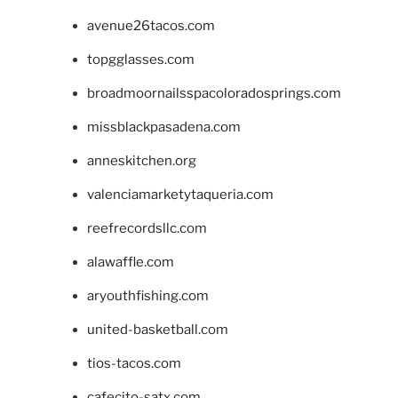
avenue26tacos.com
topgglasses.com
broadmoornailsspacoloradosprings.com
missblackpasadena.com
anneskitchen.org
valenciamarketytaqueria.com
reefrecordsllc.com
alawaffle.com
aryouthfishing.com
united-basketball.com
tios-tacos.com
cafecito-satx.com