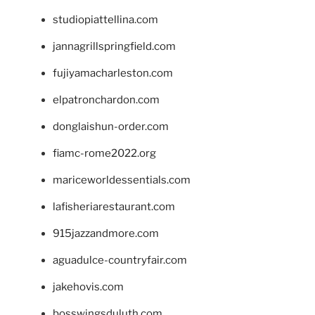
studiopiattellina.com
jannagrillspringfield.com
fujiyamacharleston.com
elpatronchardon.com
donglaishun-order.com
fiamc-rome2022.org
mariceworldessentials.com
lafisheriarestaurant.com
915jazzandmore.com
aguadulce-countryfair.com
jakehovis.com
bosswingsduluth.com