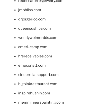
rebeccatorresjewelry.com
jmpbliss.com
drjorgerico.com
queensushipa.com
wendyweimerdds.com
ameri-camp.com
hrsreceivables.com
empconst1.com
cinderella-support.com
bigpinkrestaurant.com
inspirehuahin.com
memmingerspainting.com