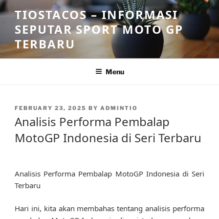
Skip
TIOSTACOS – INFORMASI
to
SEPUTAR SPORT MOTO GP
content
TERBARU
Menu
POSTED
FEBRUARY 23, 2025
BY
ADMINTIO
ON
Analisis Performa Pembalap
MotoGP Indonesia di Seri Terbaru
Analisis Performa Pembalap MotoGP Indonesia di Seri
Terbaru
Hari ini, kita akan membahas tentang analisis performa