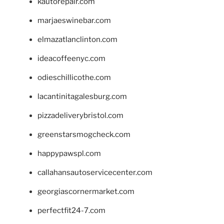
kautorepair.com
marjaeswinebar.com
elmazatlanclinton.com
ideacoffeenyc.com
odieschillicothe.com
lacantinitagalesburg.com
pizzadeliverybristol.com
greenstarsmogcheck.com
happypawspl.com
callahansautoservicecenter.com
georgiascornermarket.com
perfectfit24-7.com