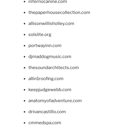
infernocanine.com
thepaperhousecollection.com
allisonwillisholley.com
solslite.org
portwayinn.com
djmaddogmusic.com
thesoundarchitects.com
allin1roofing.com
keepjudgewebb.com
anatomyofadventure.com
drivancastillo.com
cmmedspa.com