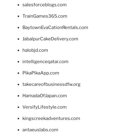
salesforceblogs.com
TrainGames365.com
BaytownEvaCationRentals.com
JabalpurCakeDelivery.com
halobjd.com
intelligenceqatar.com
PikaPikaApp.com
takecareofbusinessdfw.org
HamadaOfJapan.com
VersifyLifestyle.com
kingscreekadventures.com
antaeuslabs.com