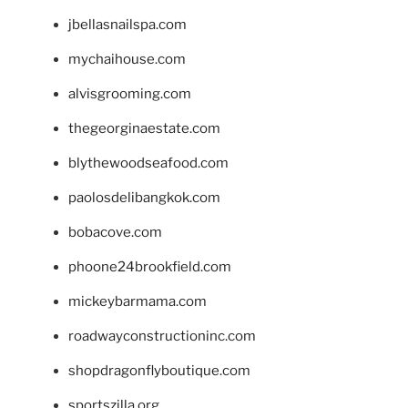
jbellasnailspa.com
mychaihouse.com
alvisgrooming.com
thegeorginaestate.com
blythewoodseafood.com
paolosdelibangkok.com
bobacove.com
phoone24brookfield.com
mickeybarmama.com
roadwayconstructioninc.com
shopdragonflyboutique.com
sportszilla.org