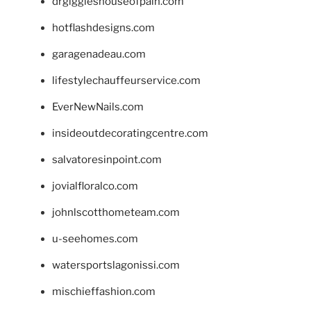
drgiggleshouseofpain.com
hotflashdesigns.com
garagenadeau.com
lifestylechauffeurservice.com
EverNewNails.com
insideoutdecoratingcentre.com
salvatoresinpoint.com
jovialfloralco.com
johnlscotthometeam.com
u-seehomes.com
watersportslagonissi.com
mischieffashion.com