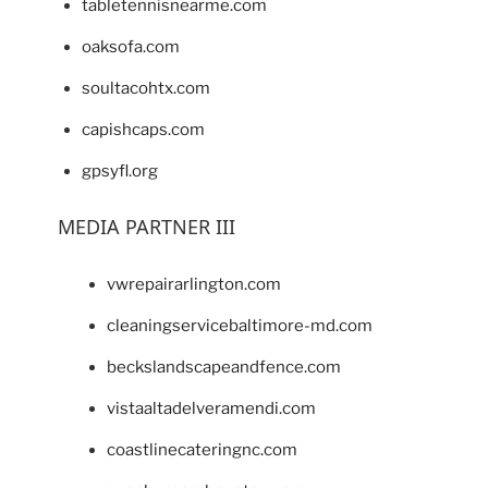
tabletennisnearme.com
oaksofa.com
soultacohtx.com
capishcaps.com
gpsyfl.org
MEDIA PARTNER III
vwrepairarlington.com
cleaningservicebaltimore-md.com
beckslandscapeandfence.com
vistaaltadelveramendi.com
coastlinecateringnc.com