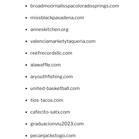
broadmoornailsspacoloradosprings.com
missblackpasadena.com
anneskitchen.org
valenciamarketytaqueria.com
reefrecordsllc.com
alawaffle.com
aryouthfishing.com
united-basketball.com
tios-tacos.com
cafecito-satx.com
graduacionviu2023.com
pecanjackstogo.com