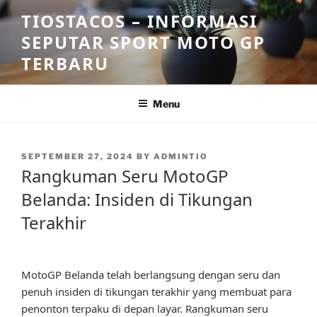
Skip
TIOSTACOS – INFORMASI
to
SEPUTAR SPORT MOTO GP
content
TERBARU
Menu
POSTED
SEPTEMBER 27, 2024
BY
ADMINTIO
ON
Rangkuman Seru MotoGP
Belanda: Insiden di Tikungan
Terakhir
MotoGP Belanda telah berlangsung dengan seru dan
penuh insiden di tikungan terakhir yang membuat para
penonton terpaku di depan layar. Rangkuman seru