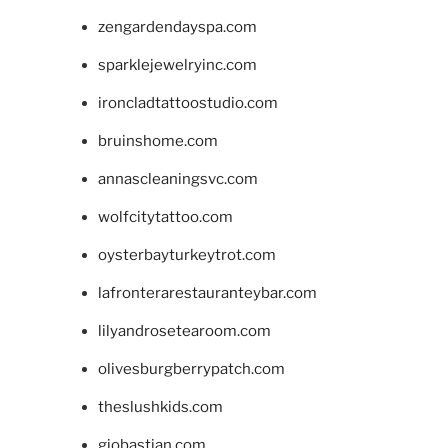
zengardendayspa.com
sparklejewelryinc.com
ironcladtattoostudio.com
bruinshome.com
annascleaningsvc.com
wolfcitytattoo.com
oysterbayturkeytrot.com
lafronterarestauranteybar.com
lilyandrosetearoom.com
olivesburgberrypatch.com
theslushkids.com
giobastian.com