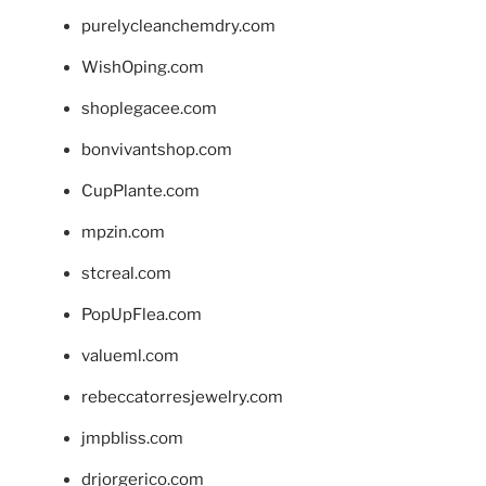
purelycleanchemdry.com
WishOping.com
shoplegacee.com
bonvivantshop.com
CupPlante.com
mpzin.com
stcreal.com
PopUpFlea.com
valueml.com
rebeccatorresjewelry.com
jmpbliss.com
drjorgerico.com