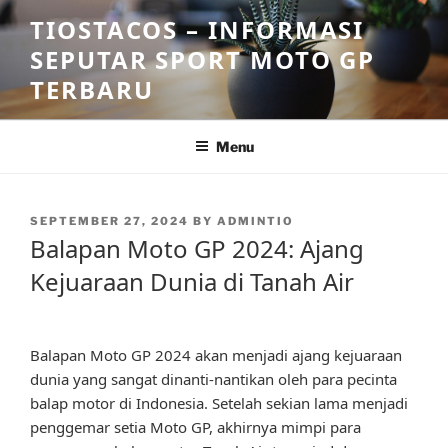
Skip
TIOSTACOS – INFORMASI
to
SEPUTAR SPORT MOTO GP
content
TERBARU
Menu
POSTED
SEPTEMBER 27, 2024
BY
ADMINTIO
ON
Balapan Moto GP 2024: Ajang
Kejuaraan Dunia di Tanah Air
Balapan Moto GP 2024 akan menjadi ajang kejuaraan
dunia yang sangat dinanti-nantikan oleh para pecinta
balap motor di Indonesia. Setelah sekian lama menjadi
penggemar setia Moto GP, akhirnya mimpi para