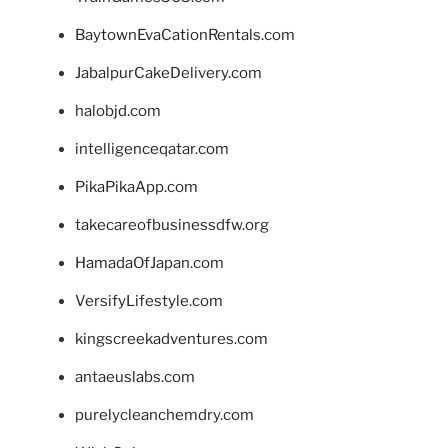
BaytownEvaCationRentals.com
JabalpurCakeDelivery.com
halobjd.com
intelligenceqatar.com
PikaPikaApp.com
takecareofbusinessdfw.org
HamadaOfJapan.com
VersifyLifestyle.com
kingscreekadventures.com
antaeuslabs.com
purelycleanchemdry.com