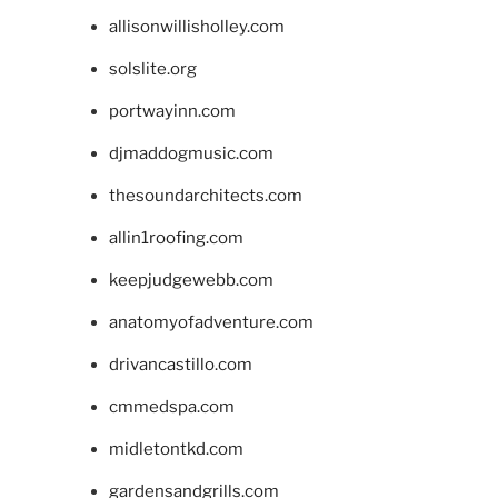
allisonwillisholley.com
solslite.org
portwayinn.com
djmaddogmusic.com
thesoundarchitects.com
allin1roofing.com
keepjudgewebb.com
anatomyofadventure.com
drivancastillo.com
cmmedspa.com
midletontkd.com
gardensandgrills.com