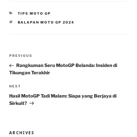
CATEGORIES
TIPS MOTO GP
TAGS
BALAPAN MOTO GP 2024
Post
Previous
PREVIOUS
navigation
Post
Rangkuman Seru MotoGP Belanda: Insiden di
Tikungan Terakhir
Next
NEXT
Post
Hasil MotoGP Tadi Malam: Siapa yang Berjaya di
Sirkuit?
ARCHIVES