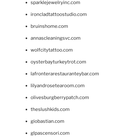
sparklejewelryinc.com
ironcladtattoostudio.com
bruinshome.com
annascleaningsvc.com
wolfcitytattoo.com
oysterbayturkeytrot.com
lafronterarestauranteybar.com
lilyandrosetearoom.com
olivesburgberrypatch.com
theslushkids.com
giobastian.com
glpascensori.com