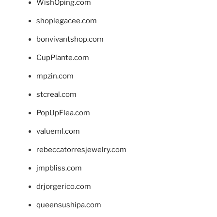
WishOping.com
shoplegacee.com
bonvivantshop.com
CupPlante.com
mpzin.com
stcreal.com
PopUpFlea.com
valueml.com
rebeccatorresjewelry.com
jmpbliss.com
drjorgerico.com
queensushipa.com