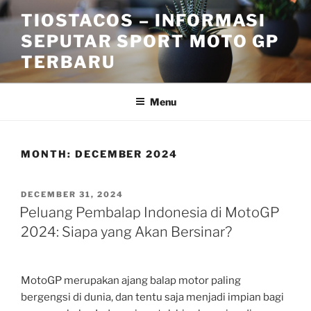
Skip
TIOSTACOS – INFORMASI
to
SEPUTAR SPORT MOTO GP
content
TERBARU
Menu
MONTH:
DECEMBER 2024
POSTED
DECEMBER 31, 2024
ON
Peluang Pembalap Indonesia di MotoGP
2024: Siapa yang Akan Bersinar?
MotoGP merupakan ajang balap motor paling
bergengsi di dunia, dan tentu saja menjadi impian bagi