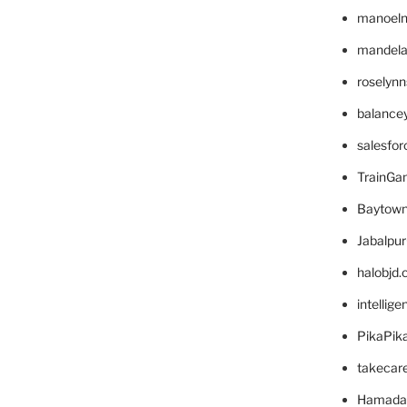
manoel
mandelae
roselyn
balance
salesfo
TrainG
Baytown
Jabalpu
halobjd
intellig
PikaPik
takecar
Hamada