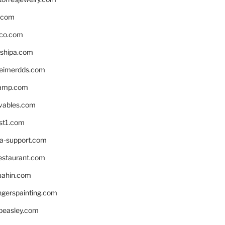
s.com
ico.com
shipa.com
eimerdds.com
camp.com
ivables.com
st1.com
la-support.com
estaurant.com
uahin.com
erspainting.com
beasley.com