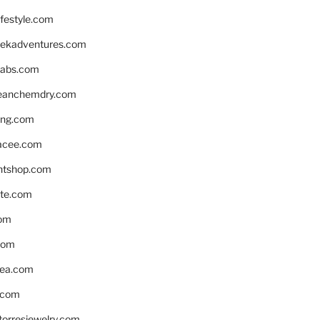
ifestyle.com
eekadventures.com
labs.com
leanchemdry.com
ing.com
acee.com
ntshop.com
te.com
om
com
ea.com
.com
torresjewelry.com