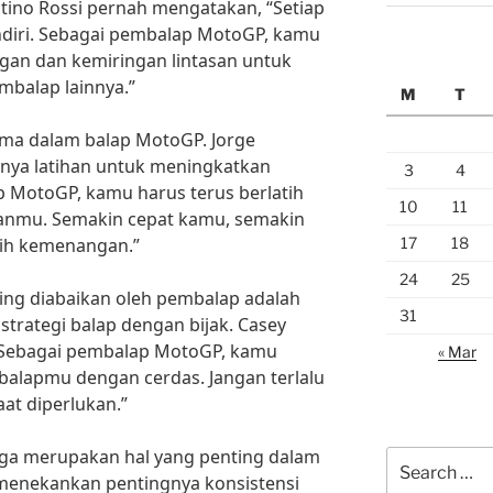
entino Rossi pernah mengatakan, “Setiap
endiri. Sebagai pembalap MotoGP, kamu
gan dan kemiringan lintasan untuk
mbalap lainnya.”
M
T
ama dalam balap MotoGP. Jorge
nya latihan untuk meningkatkan
3
4
 MotoGP, kamu harus terus berlatih
10
11
anmu. Semakin cepat kamu, semakin
17
18
ih kemenangan.”
24
25
ering diabaikan oleh pembalap adalah
31
rategi balap dengan bijak. Casey
“Sebagai pembalap MotoGP, kamu
« Mar
 balapmu dengan cerdas. Jangan terlalu
aat diperlukan.”
 juga merupakan hal yang penting dalam
Search
menekankan pentingnya konsistensi
for: