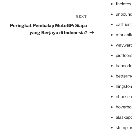
theinte
unbound
NEXT
Next
Post
catfrien
Peringkat Pembalap MotoGP: Siapa
yang Berjaya di Indonesia?
marianli
wayward
pidfloo
bancode
betterm
hingsto
choosea
hoverbo
alaskapo
stsmp.o