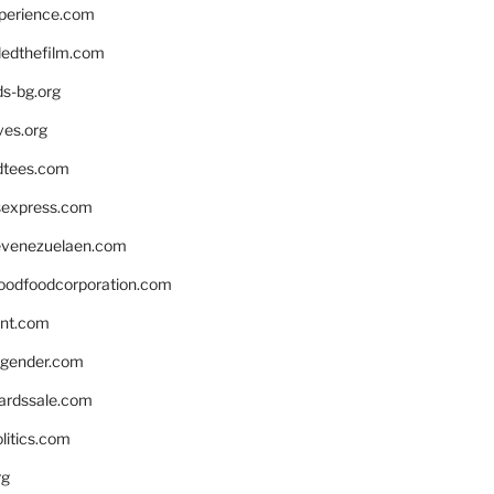
xperience.com
edthefilm.com
ds-bg.org
ves.org
tees.com
rsexpress.com
venezuelaen.com
oodfoodcorporation.com
nnt.com
gender.com
ardssale.com
litics.com
rg