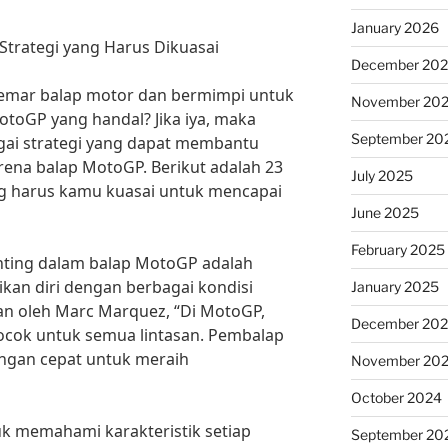
January 2026
Strategi yang Harus Dikuasai
December 20
mar balap motor dan bermimpi untuk
November 20
toGP yang handal? Jika iya, maka
September 20
ai strategi yang dapat membantu
ena balap MotoGP. Berikut adalah 23
July 2025
g harus kamu kuasai untuk mencapai
June 2025
February 2025
penting dalam balap MotoGP adalah
n diri dengan berbagai kondisi
January 2025
kan oleh Marc Marquez, “Di MotoGP,
December 20
 cocok untuk semua lintasan. Pembalap
ngan cepat untuk meraih
November 20
October 2024
ntuk memahami karakteristik setiap
September 20