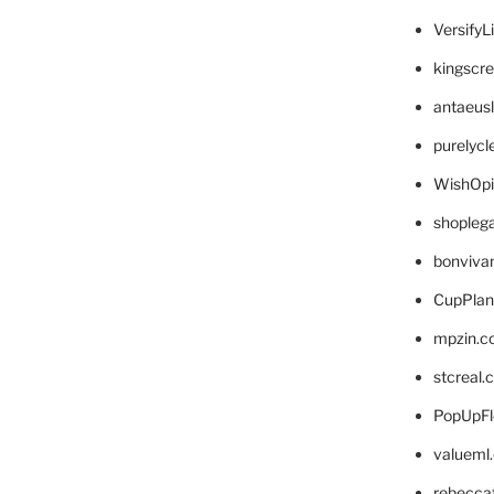
VersifyL
kingscr
antaeus
purelyc
WishOp
shopleg
bonviva
CupPlan
mpzin.c
stcreal.
PopUpFl
valueml
rebecca