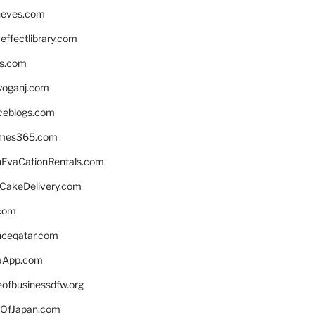
neves.com
ffectlibrary.com
ns.com
yoganj.com
rceblogs.com
ames365.com
EvaCationRentals.com
rCakeDelivery.com
.com
enceqatar.com
aApp.com
eofbusinessdfw.org
OfJapan.com