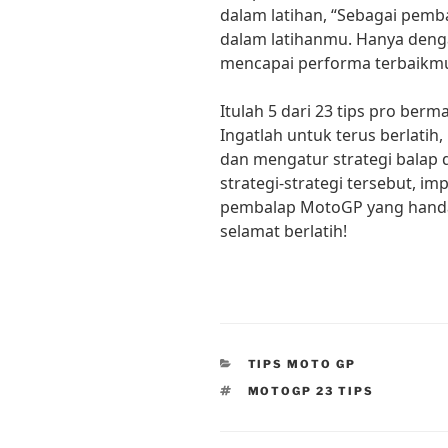
dalam latihan, “Sebagai pem
dalam latihanmu. Hanya denga
mencapai performa terbaikmu 
Itulah 5 dari 23 tips pro be
Ingatlah untuk terus berlatih,
dan mengatur strategi balap
strategi-strategi tersebut, 
pembalap MotoGP yang handa
selamat berlatih!
CATEGORIES
TIPS MOTO GP
TAGS
MOTOGP 23 TIPS