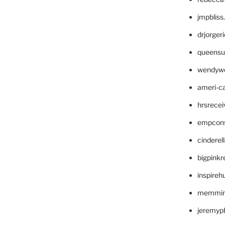
jmpblis
drjorger
queensu
wendyw
ameri-
hrsrece
empcon
cinderel
bigpinkr
inspireh
memming
jeremyp