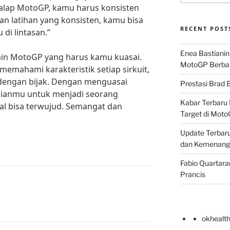
balap MotoGP, kamu harus konsisten
n latihan yang konsisten, kamu bisa
RECENT POST
di lintasan.”
Enea Bastianin
rmain MotoGP yang harus kamu kuasai.
MotoGP Berba
 memahami karakteristik setiap sirkuit,
 dengan bijak. Dengan menguasai
Prestasi Brad B
impianmu untuk menjadi seorang
Kabar Terbaru 
l bisa terwujud. Semangat dan
Target di Mot
Update Terbaru
dan Kemenang
Fabio Quartara
Prancis
okhealt