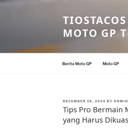
Skip
to
TIOSTACOS
content
MOTO GP 
Berita Moto GP
Moto GP
POSTED
DECEMBER 28, 2024
BY
ADMIN
ON
Tips Pro Bermain 
yang Harus Dikuas