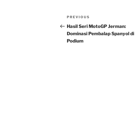
Post
Previous
PREVIOUS
navigation
Post
Hasil Seri MotoGP Jerman:
Dominasi Pembalap Spanyol di
Podium