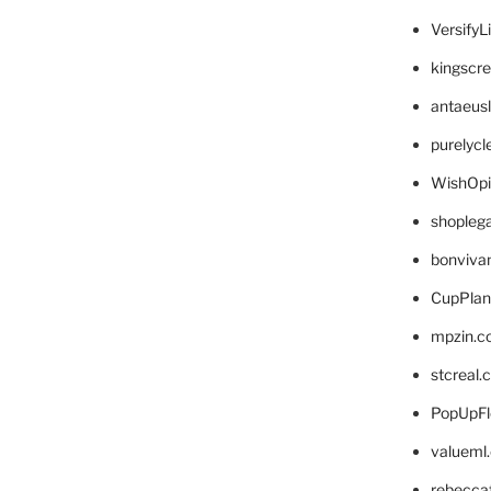
VersifyL
kingscr
antaeus
purelyc
WishOp
shopleg
bonviva
CupPlan
mpzin.c
stcreal.
PopUpFl
valueml
rebecca