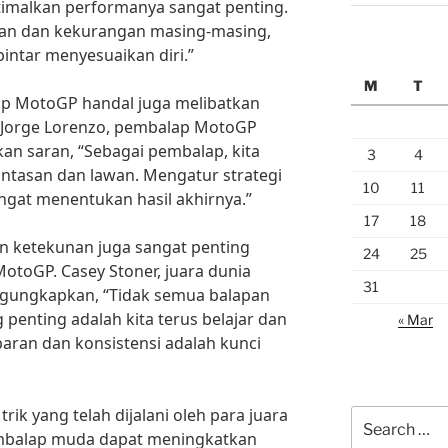
imalkan performanya sangat penting.
ihan dan kekurangan masing-masing,
intar menyesuaikan diri.”
M
T
ap MotoGP handal juga melibatkan
. Jorge Lorenzo, pembalap MotoGP
an saran, “Sebagai pembalap, kita
3
4
intasan dan lawan. Mengatur strategi
10
11
ngat menentukan hasil akhirnya.”
17
18
an ketekunan juga sangat penting
24
25
otoGP. Casey Stoner, juara dunia
31
gungkapkan, “Tidak semua balapan
 penting adalah kita terus belajar dan
« Mar
aran dan konsistensi adalah kunci
ik yang telah dijalani oleh para juara
Search
mbalap muda dapat meningkatkan
for: