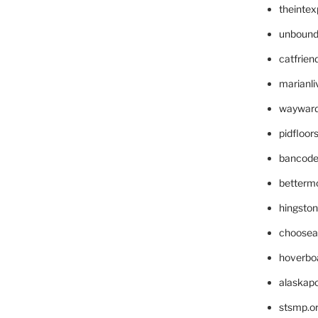
theinte
unbound
catfrien
marianli
wayward
pidfloo
bancode
betterm
hingsto
choosea
hoverbo
alaskapo
stsmp.o