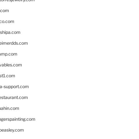
s.com
ico.com
shipa.com
eimerdds.com
camp.com
ivables.com
st1.com
la-support.com
estaurant.com
uahin.com
erspainting.com
beasley.com