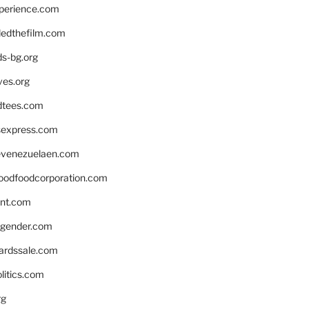
xperience.com
edthefilm.com
ds-bg.org
ves.org
tees.com
rsexpress.com
venezuelaen.com
oodfoodcorporation.com
nnt.com
gender.com
ardssale.com
litics.com
rg