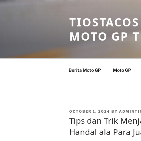
Skip
to
TIOSTACOS
content
MOTO GP 
Berita Moto GP
Moto GP
POSTED
OCTOBER 1, 2024
BY
ADMINTI
ON
Tips dan Trik Me
Handal ala Para Ju