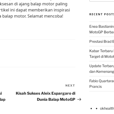
esan di ajang balap motor paling
tikel ini dapat memberikan inspirasi
RECENT POST
ta balap motor. Selamat mencoba!
Enea Bastianin
MotoGP Berba
Prestasi Brad B
Kabar Terbaru 
Target di Mot
Update Terbaru
dan Kemenang
Fabio Quartara
NEXT
Next
Prancis
Post
i
Kisah Sukses Aleix Espargaro di
lap
Dunia Balap MotoGP
okhealt