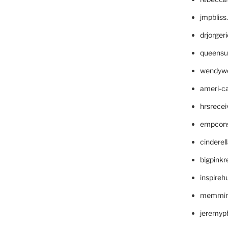
jmpblis
drjorger
queensu
wendyw
ameri-
hrsrece
empcon
cinderel
bigpinkr
inspireh
memming
jeremyp