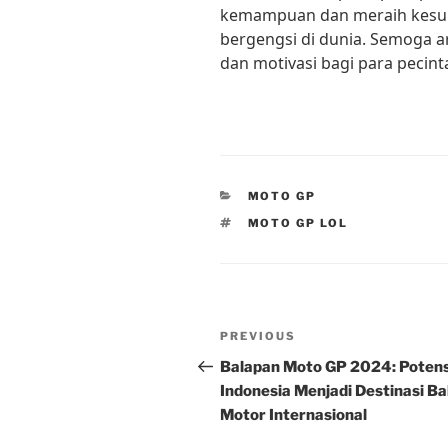
kemampuan dan meraih kesuks
bergengsi di dunia. Semoga ar
dan motivasi bagi para pecin
CATEGORIES
MOTO GP
TAGS
MOTO GP LOL
Post
Previous
PREVIOUS
navigation
Post
Balapan Moto GP 2024: Potens
Indonesia Menjadi Destinasi Ba
Motor Internasional