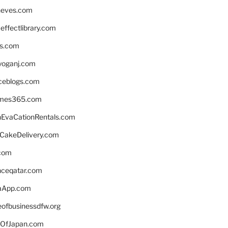
neves.com
ffectlibrary.com
ns.com
yoganj.com
rceblogs.com
ames365.com
EvaCationRentals.com
rCakeDelivery.com
.com
enceqatar.com
aApp.com
eofbusinessdfw.org
OfJapan.com