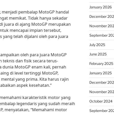
January 2026
or, menjadi pembalap MotoGP handal
December 20
ngat memikat. Tidak hanya sekadar
adi juara di ajang MotoGP merupakan
November 20
Untuk mencapai impian tersebut,
September 20
s yang telah dijalani oleh para juara
July 2025
June 2025
disampaikan oleh para juara MotoGP
knis dan fisik secara terus-
February 2025
a dunia MotoGP enam kali, pernah
ing di level tertinggi MotoGP,
January 2025
 mental yang prima. Kita harus rajin
December 20
gabaikan aspek kesehatan.”
November 20
uk memahami karakteristik motor yang
October 2024
pembalap legendaris yang sudah meraih
oGP, menyatakan, “Memahami motor
September 20