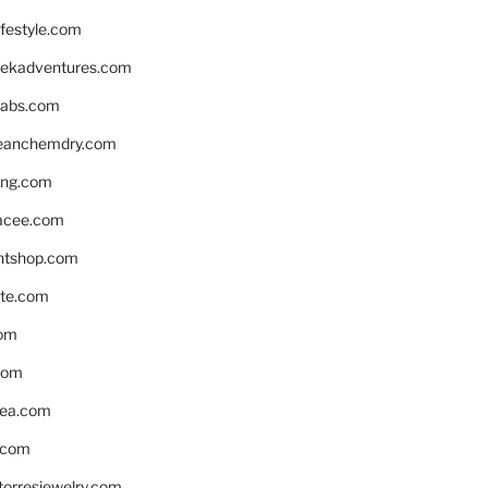
ifestyle.com
eekadventures.com
labs.com
leanchemdry.com
ing.com
acee.com
ntshop.com
te.com
om
com
ea.com
.com
torresjewelry.com