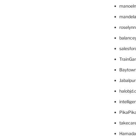
manoel
mandelae
roselyn
balance
salesfo
TrainG
Baytown
Jabalpu
halobjd
intellig
PikaPik
takecar
Hamada