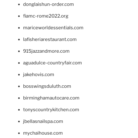
donglaishun-order.com
fiamc-rome2022.org
mariceworldessentials.com
lafisheriarestaurant.com
915jazzandmore.com
aguadulce-countryfair.com
jakehovis.com
bosswingsduluth.com
birminghamautocare.com
tonyscountrykitchen.com
jbellasnailspa.com
mychaihouse.com