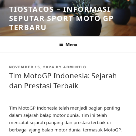
Skip
TIOSTACOS – INFORMASI
to
SEPUTAR SPORT MOTO GP
content
TERBARU
Menu
POSTED
NOVEMBER 15, 2024
BY
ADMINTIO
ON
Tim MotoGP Indonesia: Sejarah
dan Prestasi Terbaik
Tim MotoGP Indonesia telah menjadi bagian penting
dalam sejarah balap motor dunia. Tim ini telah
mencatat sejarah panjang dan prestasi terbaik di
berbagai ajang balap motor dunia, termasuk MotoGP.