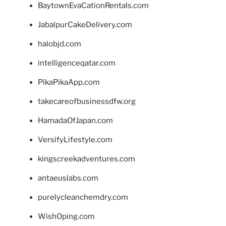
BaytownEvaCationRentals.com
JabalpurCakeDelivery.com
halobjd.com
intelligenceqatar.com
PikaPikaApp.com
takecareofbusinessdfw.org
HamadaOfJapan.com
VersifyLifestyle.com
kingscreekadventures.com
antaeuslabs.com
purelycleanchemdry.com
WishOping.com