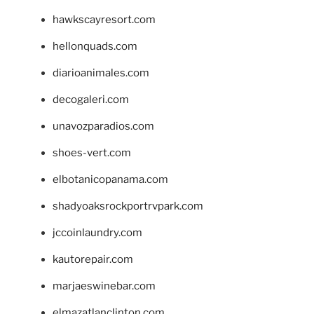
hawkscayresort.com
hellonquads.com
diarioanimales.com
decogaleri.com
unavozparadios.com
shoes-vert.com
elbotanicopanama.com
shadyoaksrockportrvpark.com
jccoinlaundry.com
kautorepair.com
marjaeswinebar.com
elmazatlanclinton.com