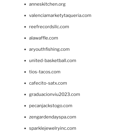
anneskitchen.org
valenciamarketytaqueria.com
reefrecordsllc.com
alawaffle.com
aryouthfishing.com
united-basketball.com
tios-tacos.com
cafecito-satx.com
graduacionviu2023.com
pecanjackstogo.com
zengardendayspa.com
sparklejewelryinc.com