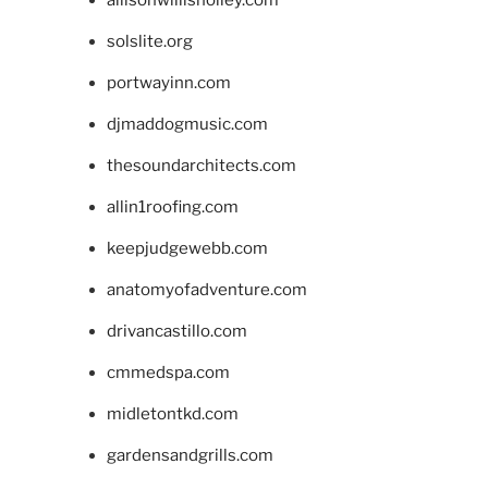
allisonwillisholley.com
solslite.org
portwayinn.com
djmaddogmusic.com
thesoundarchitects.com
allin1roofing.com
keepjudgewebb.com
anatomyofadventure.com
drivancastillo.com
cmmedspa.com
midletontkd.com
gardensandgrills.com