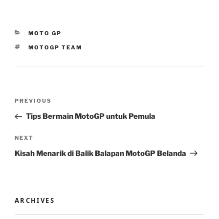
CATEGORIES
MOTO GP
TAGS
MOTOGP TEAM
Post
Previous
PREVIOUS
navigation
Post
Tips Bermain MotoGP untuk Pemula
Next
NEXT
Post
Kisah Menarik di Balik Balapan MotoGP Belanda
ARCHIVES