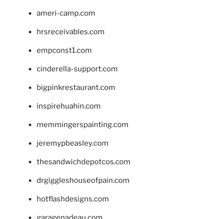
ameri-camp.com
hrsreceivables.com
empconst1.com
cinderella-support.com
bigpinkrestaurant.com
inspirehuahin.com
memmingerspainting.com
jeremypbeasley.com
thesandwichdepotcos.com
drgiggleshouseofpain.com
hotflashdesigns.com
garagenadeau.com