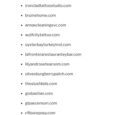
ironcladtattoostudio.com
bruinshome.com
annascleaningsvc.com
wolfcitytattoo.com
oysterbayturkeytrot.com
lafronterarestauranteybar.com
lilyandrosetearoom.com
olivesburgberrypatch.com
theslushkids.com
giobastian.com
glpascensori.com
rifloorepoxy.com