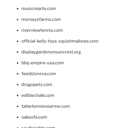
musicrearte.com
morseysfarms.com
riverviewtennis.com
official-kelly-toys-squishmallows.com
displaygardenonsuncrest.org
bbq-empire-usa.com
feedstoreva.com
drogopets.com
ediblechalk.com
tabletennisnearme.com
oaksofa.com
soultacohtx.com