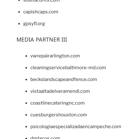
capishcaps.com
gpsyfl.org
MEDIA PARTNER III
vwrepairarlington.com
cleaningservicebaltimore-md.com
beckslandscapeandfence.com
vistaaltadelveramendi.com
coastlinecateringnc.com
cuesburgershouston.com
psicologiaespecializadaencampeche.com
dmtacos.com