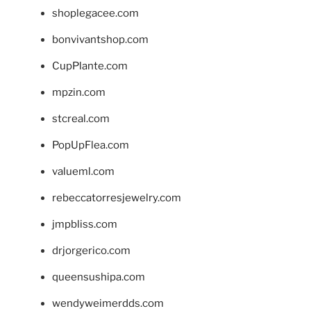
shoplegacee.com
bonvivantshop.com
CupPlante.com
mpzin.com
stcreal.com
PopUpFlea.com
valueml.com
rebeccatorresjewelry.com
jmpbliss.com
drjorgerico.com
queensushipa.com
wendyweimerdds.com