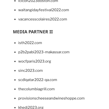
lcicon2023boston.com
waitangidayfestival2022.com
vacancesscolaires2022.com
MEDIA PARTNER II
isth2022.com
p2b2pabi2023-makassar.com
wocfparis2023.org
sinc2023.com
scdlqatar2022-qa.com
thecolumbiagrill.com
provisionscheeseandwineshoppe.com
khedi2023.org