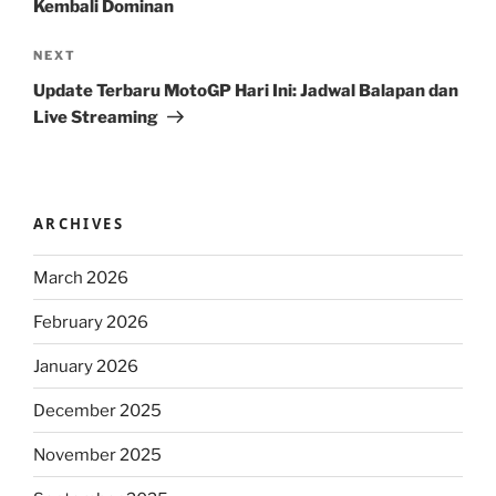
Kembali Dominan
Next
NEXT
Post
Update Terbaru MotoGP Hari Ini: Jadwal Balapan dan
Live Streaming
ARCHIVES
March 2026
February 2026
January 2026
December 2025
November 2025