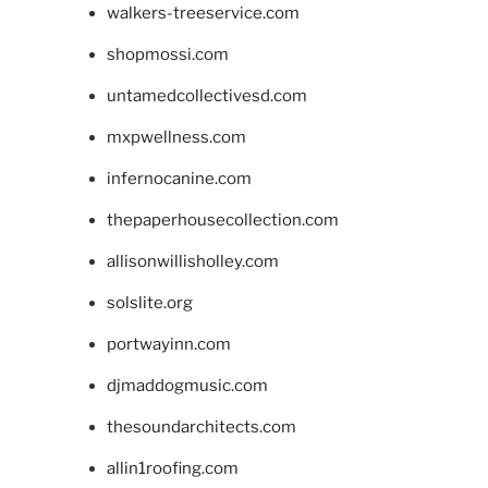
walkers-treeservice.com
shopmossi.com
untamedcollectivesd.com
mxpwellness.com
infernocanine.com
thepaperhousecollection.com
allisonwillisholley.com
solslite.org
portwayinn.com
djmaddogmusic.com
thesoundarchitects.com
allin1roofing.com