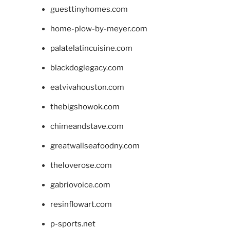
guesttinyhomes.com
home-plow-by-meyer.com
palatelatincuisine.com
blackdoglegacy.com
eatvivahouston.com
thebigshowok.com
chimeandstave.com
greatwallseafoodny.com
theloverose.com
gabriovoice.com
resinflowart.com
p-sports.net