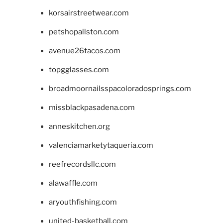
korsairstreetwear.com
petshopallston.com
avenue26tacos.com
topgglasses.com
broadmoornailsspacoloradosprings.com
missblackpasadena.com
anneskitchen.org
valenciamarketytaqueria.com
reefrecordsllc.com
alawaffle.com
aryouthfishing.com
united-basketball.com