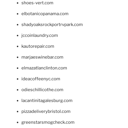
shoes-vert.com
elbotanicopanama.com
shadyoaksrockportrvpark.com
jccoinlaundry.com
kautorepair.com
marjaeswinebar.com
elmazatlanclinton.com
ideacoffeenyc.com
odieschillicothe.com
lacantinitagalesburg.com
pizzadeliverybristol.com
greenstarsmogcheck.com