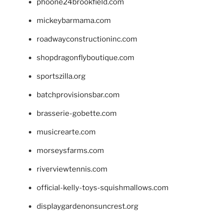
phoone24brookfield.com
mickeybarmama.com
roadwayconstructioninc.com
shopdragonflyboutique.com
sportszilla.org
batchprovisionsbar.com
brasserie-gobette.com
musicrearte.com
morseysfarms.com
riverviewtennis.com
official-kelly-toys-squishmallows.com
displaygardenonsuncrest.org