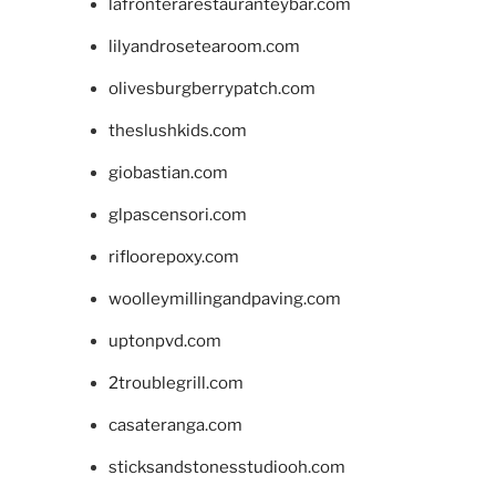
lafronterarestauranteybar.com
lilyandrosetearoom.com
olivesburgberrypatch.com
theslushkids.com
giobastian.com
glpascensori.com
rifloorepoxy.com
woolleymillingandpaving.com
uptonpvd.com
2troublegrill.com
casateranga.com
sticksandstonesstudiooh.com