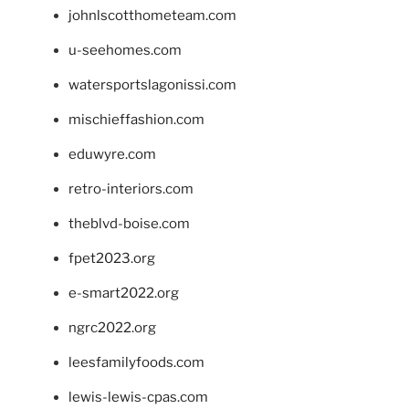
johnlscotthometeam.com
u-seehomes.com
watersportslagonissi.com
mischieffashion.com
eduwyre.com
retro-interiors.com
theblvd-boise.com
fpet2023.org
e-smart2022.org
ngrc2022.org
leesfamilyfoods.com
lewis-lewis-cpas.com