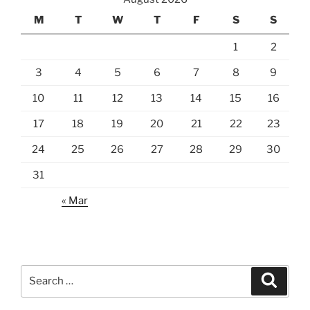
M
T
W
T
F
S
S
1
2
3
4
5
6
7
8
9
10
11
12
13
14
15
16
17
18
19
20
21
22
23
24
25
26
27
28
29
30
31
« Mar
Search
Search
for: