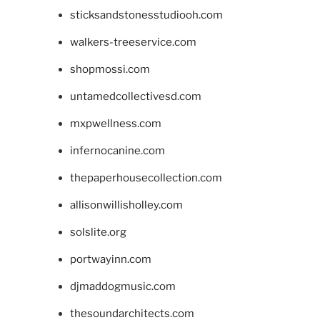
sticksandstonesstudiooh.com
walkers-treeservice.com
shopmossi.com
untamedcollectivesd.com
mxpwellness.com
infernocanine.com
thepaperhousecollection.com
allisonwillisholley.com
solslite.org
portwayinn.com
djmaddogmusic.com
thesoundarchitects.com