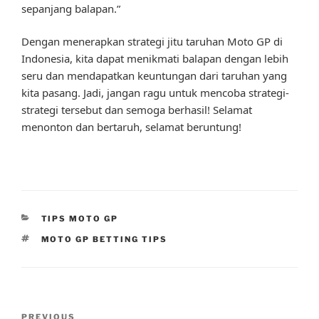
sepanjang balapan.”
Dengan menerapkan strategi jitu taruhan Moto GP di
Indonesia, kita dapat menikmati balapan dengan lebih
seru dan mendapatkan keuntungan dari taruhan yang
kita pasang. Jadi, jangan ragu untuk mencoba strategi-
strategi tersebut dan semoga berhasil! Selamat
menonton dan bertaruh, selamat beruntung!
CATEGORIES
TIPS MOTO GP
TAGS
MOTO GP BETTING TIPS
Post
Previous
PREVIOUS