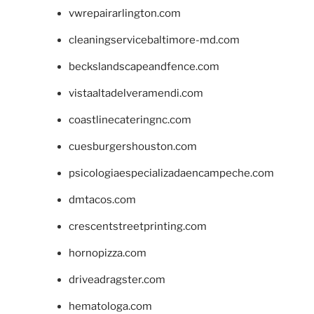
vwrepairarlington.com
cleaningservicebaltimore-md.com
beckslandscapeandfence.com
vistaaltadelveramendi.com
coastlinecateringnc.com
cuesburgershouston.com
psicologiaespecializadaencampeche.com
dmtacos.com
crescentstreetprinting.com
hornopizza.com
driveadragster.com
hematologa.com