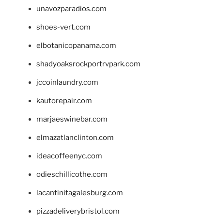
unavozparadios.com
shoes-vert.com
elbotanicopanama.com
shadyoaksrockportrvpark.com
jccoinlaundry.com
kautorepair.com
marjaeswinebar.com
elmazatlanclinton.com
ideacoffeenyc.com
odieschillicothe.com
lacantinitagalesburg.com
pizzadeliverybristol.com