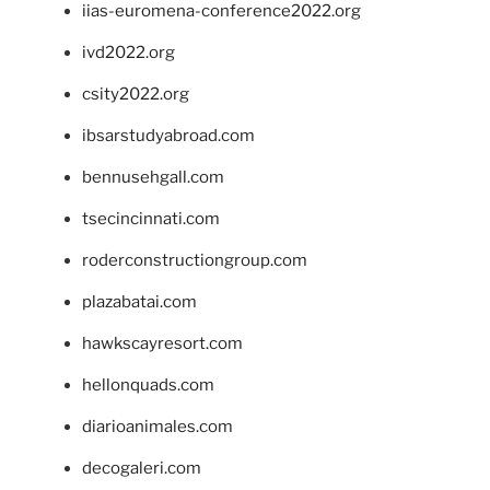
iias-euromena-conference2022.org
ivd2022.org
csity2022.org
ibsarstudyabroad.com
bennusehgall.com
tsecincinnati.com
roderconstructiongroup.com
plazabatai.com
hawkscayresort.com
hellonquads.com
diarioanimales.com
decogaleri.com