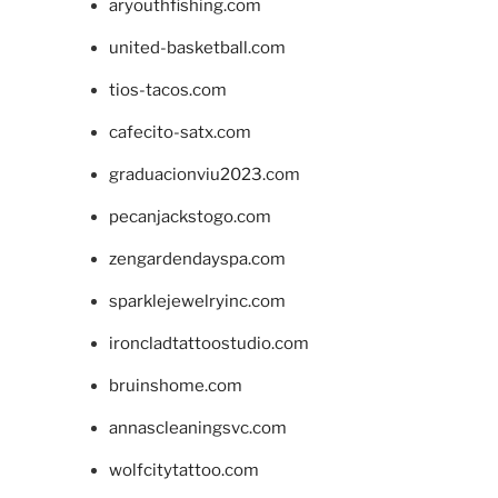
aryouthfishing.com
united-basketball.com
tios-tacos.com
cafecito-satx.com
graduacionviu2023.com
pecanjackstogo.com
zengardendayspa.com
sparklejewelryinc.com
ironcladtattoostudio.com
bruinshome.com
annascleaningsvc.com
wolfcitytattoo.com