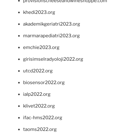
provisionscheeseandwineshoppe.com
khedi2023.org
akademikgeriatri2023.org
marmarapediatri2023.org
emchie2023.org
girisimselradyoloji2022.org
utcd2022.org
biosensor2022.org
ialp2022.org
klivet2022.org
ifac-hms2022.org
taoms2022.org