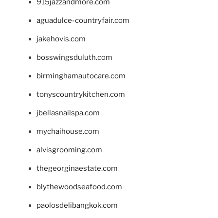
915jazzandmore.com
aguadulce-countryfair.com
jakehovis.com
bosswingsduluth.com
birminghamautocare.com
tonyscountrykitchen.com
jbellasnailspa.com
mychaihouse.com
alvisgrooming.com
thegeorginaestate.com
blythewoodseafood.com
paolosdelibangkok.com