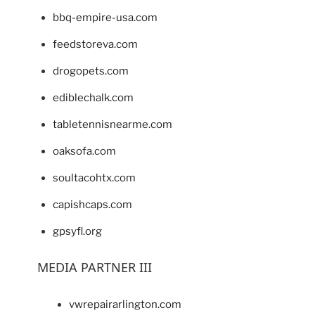
bbq-empire-usa.com
feedstoreva.com
drogopets.com
ediblechalk.com
tabletennisnearme.com
oaksofa.com
soultacohtx.com
capishcaps.com
gpsyfl.org
MEDIA PARTNER III
vwrepairarlington.com