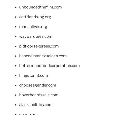
unboundedthefilm.com
catfriends-bg.org
marianlives.org
waywardtees.com
pidfloorsexpress.com
bancodevenezuelaen.com
bettermoodfoodcorporation.com
hingstonnt.com
chooseagender.com
hoverboardssale.com
alaskapolitics.com
stsmp.org