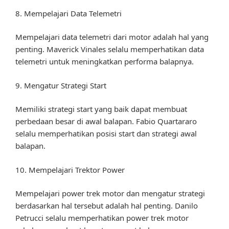
8. Mempelajari Data Telemetri
Mempelajari data telemetri dari motor adalah hal yang
penting. Maverick Vinales selalu memperhatikan data
telemetri untuk meningkatkan performa balapnya.
9. Mengatur Strategi Start
Memiliki strategi start yang baik dapat membuat
perbedaan besar di awal balapan. Fabio Quartararo
selalu memperhatikan posisi start dan strategi awal
balapan.
10. Mempelajari Trektor Power
Mempelajari power trek motor dan mengatur strategi
berdasarkan hal tersebut adalah hal penting. Danilo
Petrucci selalu memperhatikan power trek motor