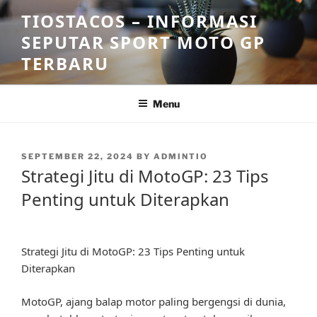
Skip
TIOSTACOS – INFORMASI
to
SEPUTAR SPORT MOTO GP
content
TERBARU
Menu
POSTED
SEPTEMBER 22, 2024
BY
ADMINTIO
ON
Strategi Jitu di MotoGP: 23 Tips
Penting untuk Diterapkan
Strategi Jitu di MotoGP: 23 Tips Penting untuk
Diterapkan
MotoGP, ajang balap motor paling bergengsi di dunia,