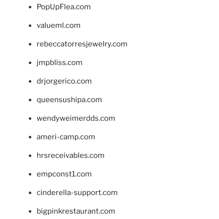
PopUpFlea.com
valueml.com
rebeccatorresjewelry.com
jmpbliss.com
drjorgerico.com
queensushipa.com
wendyweimerdds.com
ameri-camp.com
hrsreceivables.com
empconst1.com
cinderella-support.com
bigpinkrestaurant.com