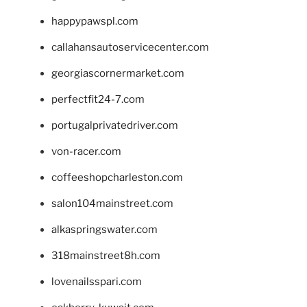
happypawspl.com
callahansautoservicecenter.com
georgiascornermarket.com
perfectfit24-7.com
portugalprivatedriver.com
von-racer.com
coffeeshopcharleston.com
salon104mainstreet.com
alkaspringswater.com
318mainstreet8h.com
lovenailsspari.com