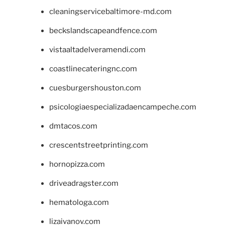
cleaningservicebaltimore-md.com
beckslandscapeandfence.com
vistaaltadelveramendi.com
coastlinecateringnc.com
cuesburgershouston.com
psicologiaespecializadaencampeche.com
dmtacos.com
crescentstreetprinting.com
hornopizza.com
driveadragster.com
hematologa.com
lizaivanov.com