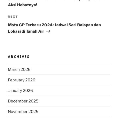
Aksi Hebatnya!
Next
NEXT
Post
Moto GP Terbaru 2024: Jadwal Seri Balapan dan
Lokasi di Tanah Air
ARCHIVES
March 2026
February 2026
January 2026
December 2025
November 2025