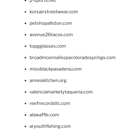
p-sports.net
korsairstreetwear.com
petshopallston.com
avenue26tacos.com
topgglasses.com
broadmoornailsspacoloradosprings.com
missblackpasadena.com
anneskitchen.org
valenciamarketytaqueria.com
reefrecordsllc.com
alawaffle.com
aryouthfishing.com