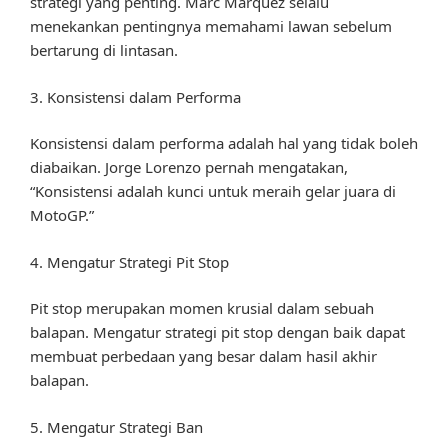
strategi yang penting. Marc Marquez selalu
menekankan pentingnya memahami lawan sebelum
bertarung di lintasan.
3. Konsistensi dalam Performa
Konsistensi dalam performa adalah hal yang tidak boleh
diabaikan. Jorge Lorenzo pernah mengatakan,
“Konsistensi adalah kunci untuk meraih gelar juara di
MotoGP.”
4. Mengatur Strategi Pit Stop
Pit stop merupakan momen krusial dalam sebuah
balapan. Mengatur strategi pit stop dengan baik dapat
membuat perbedaan yang besar dalam hasil akhir
balapan.
5. Mengatur Strategi Ban