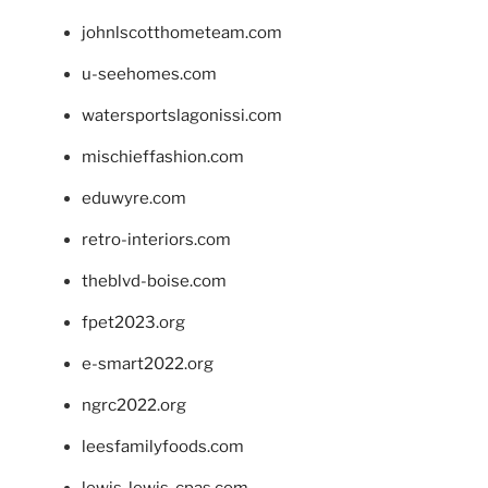
johnlscotthometeam.com
u-seehomes.com
watersportslagonissi.com
mischieffashion.com
eduwyre.com
retro-interiors.com
theblvd-boise.com
fpet2023.org
e-smart2022.org
ngrc2022.org
leesfamilyfoods.com
lewis-lewis-cpas.com