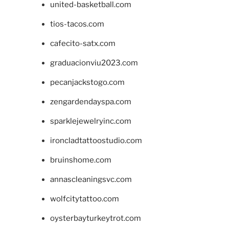
united-basketball.com
tios-tacos.com
cafecito-satx.com
graduacionviu2023.com
pecanjackstogo.com
zengardendayspa.com
sparklejewelryinc.com
ironcladtattoostudio.com
bruinshome.com
annascleaningsvc.com
wolfcitytattoo.com
oysterbayturkeytrot.com