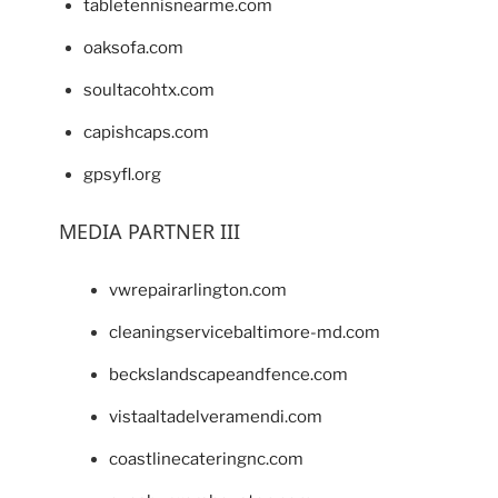
tabletennisnearme.com
oaksofa.com
soultacohtx.com
capishcaps.com
gpsyfl.org
MEDIA PARTNER III
vwrepairarlington.com
cleaningservicebaltimore-md.com
beckslandscapeandfence.com
vistaaltadelveramendi.com
coastlinecateringnc.com