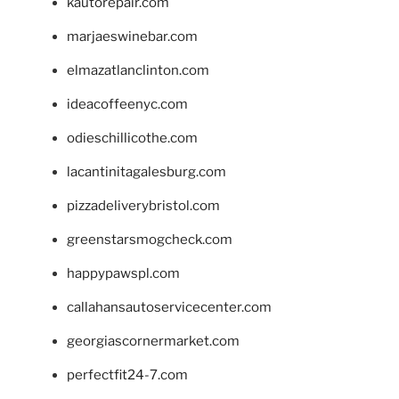
kautorepair.com
marjaeswinebar.com
elmazatlanclinton.com
ideacoffeenyc.com
odieschillicothe.com
lacantinitagalesburg.com
pizzadeliverybristol.com
greenstarsmogcheck.com
happypawspl.com
callahansautoservicecenter.com
georgiascornermarket.com
perfectfit24-7.com