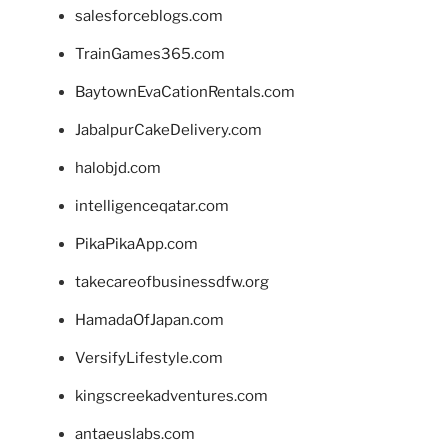
salesforceblogs.com
TrainGames365.com
BaytownEvaCationRentals.com
JabalpurCakeDelivery.com
halobjd.com
intelligenceqatar.com
PikaPikaApp.com
takecareofbusinessdfw.org
HamadaOfJapan.com
VersifyLifestyle.com
kingscreekadventures.com
antaeuslabs.com