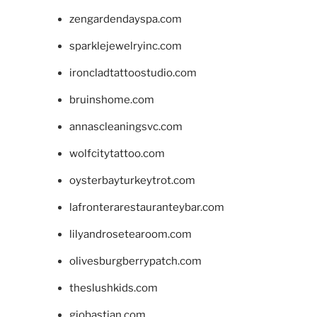
zengardendayspa.com
sparklejewelryinc.com
ironcladtattoostudio.com
bruinshome.com
annascleaningsvc.com
wolfcitytattoo.com
oysterbayturkeytrot.com
lafronterarestauranteybar.com
lilyandrosetearoom.com
olivesburgberrypatch.com
theslushkids.com
giobastian.com