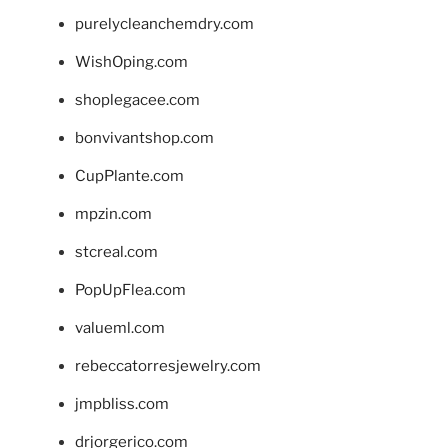
purelycleanchemdry.com
WishOping.com
shoplegacee.com
bonvivantshop.com
CupPlante.com
mpzin.com
stcreal.com
PopUpFlea.com
valueml.com
rebeccatorresjewelry.com
jmpbliss.com
drjorgerico.com