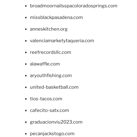
broadmoornailsspacoloradosprings.com
missblackpasadena.com
anneskitchen.org
valenciamarketytaqueria.com
reefrecordsllc.com
alawaffle.com
aryouthfishing.com
united-basketball.com
tios-tacos.com
cafecito-satx.com
graduacionviu2023.com
pecanjackstogo.com