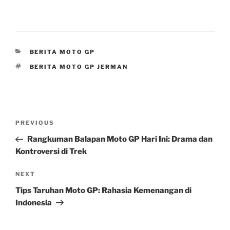
CATEGORIES
BERITA MOTO GP
TAGS
BERITA MOTO GP JERMAN
Post
Previous
PREVIOUS
navigation
Post
Rangkuman Balapan Moto GP Hari Ini: Drama dan
Kontroversi di Trek
Next
NEXT
Post
Tips Taruhan Moto GP: Rahasia Kemenangan di
Indonesia