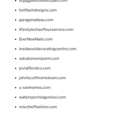
drgiggleshouseofpain.com
hotflashdesigns.com
garagenadeau.com
lifestylechauffeurservice.com
EverNewNails.com
insideoutdecoratingcentre.com
salvatoresinpoint.com
jovialfloralco.com
johnlscotthometeam.com
u-seehomes.com
watersportslagonissi.com
mischieffashion.com