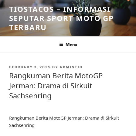
Skip
TIOSTACOS – INFORMASI
to
SEPUTAR SPORT MOTO GP
content
TERBARU
Menu
POSTED
FEBRUARY 3, 2025
BY
ADMINTIO
ON
Rangkuman Berita MotoGP
Jerman: Drama di Sirkuit
Sachsenring
Rangkuman Berita MotoGP Jerman: Drama di Sirkuit
Sachsenring