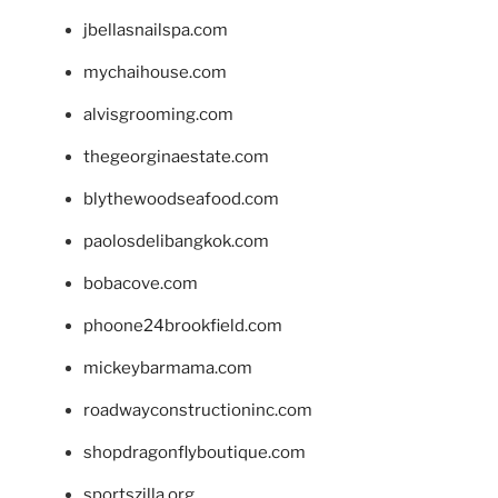
jbellasnailspa.com
mychaihouse.com
alvisgrooming.com
thegeorginaestate.com
blythewoodseafood.com
paolosdelibangkok.com
bobacove.com
phoone24brookfield.com
mickeybarmama.com
roadwayconstructioninc.com
shopdragonflyboutique.com
sportszilla.org