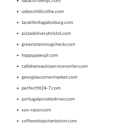
ideacoffeenyc.com
odieschillicothe.com
lacantinitagalesburg.com
pizzadeliverybristol.com
greenstarsmogcheck.com
happypawspl.com
callahansautoservicecenter.com
georgiascornermarket.com
perfectfit24-7.com
portugalprivatedriver.com
von-racer.com
coffeeshopcharleston.com