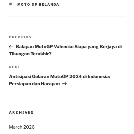
TAGS
MOTO GP BELANDA
Post
Previous
PREVIOUS
navigation
Post
Balapan MotoGP Valencia: Siapa yang Berjaya di
Tikungan Terakhir?
Next
NEXT
Post
Antisipasi Gelaran MotoGP 2024 di Indonesia:
Persiapan dan Harapan
ARCHIVES
March 2026