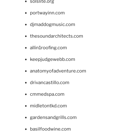
solslite.org
portwayinn.com
djmaddogmusic.com
thesoundarchitects.com
allin1roofing.com
keepjudgewebb.com
anatomyofadventure.com
drivancastillo.com
cmmedspa.com
midletontkd.com
gardensandgrills.com
basilfoodwine.com