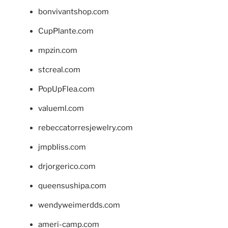
bonvivantshop.com
CupPlante.com
mpzin.com
stcreal.com
PopUpFlea.com
valueml.com
rebeccatorresjewelry.com
jmpbliss.com
drjorgerico.com
queensushipa.com
wendyweimerdds.com
ameri-camp.com