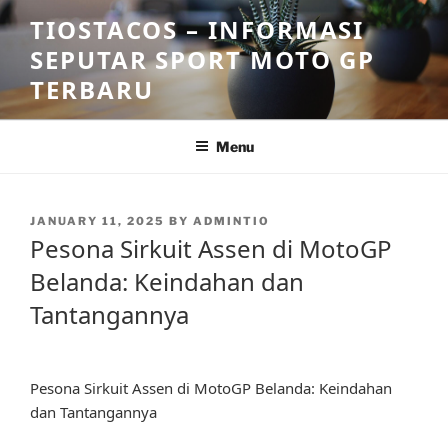
Skip
TIOSTACOS – INFORMASI
to
SEPUTAR SPORT MOTO GP
content
TERBARU
Menu
POSTED
JANUARY 11, 2025
BY
ADMINTIO
ON
Pesona Sirkuit Assen di MotoGP
Belanda: Keindahan dan
Tantangannya
Pesona Sirkuit Assen di MotoGP Belanda: Keindahan
dan Tantangannya