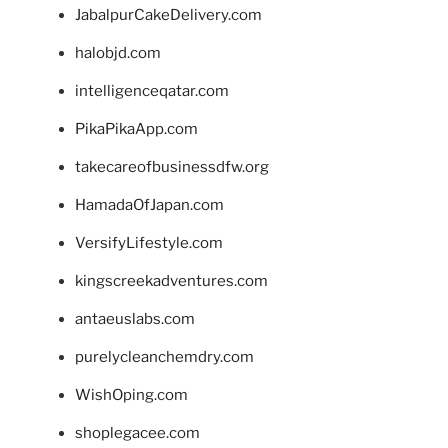
JabalpurCakeDelivery.com
halobjd.com
intelligenceqatar.com
PikaPikaApp.com
takecareofbusinessdfw.org
HamadaOfJapan.com
VersifyLifestyle.com
kingscreekadventures.com
antaeuslabs.com
purelycleanchemdry.com
WishOping.com
shoplegacee.com