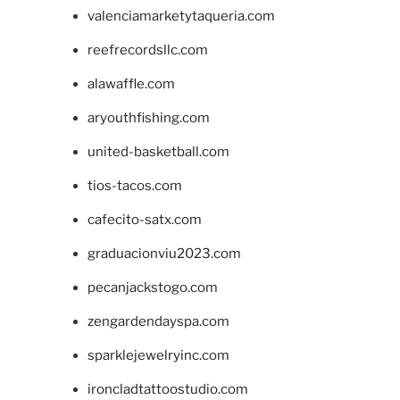
valenciamarketytaqueria.com
reefrecordsllc.com
alawaffle.com
aryouthfishing.com
united-basketball.com
tios-tacos.com
cafecito-satx.com
graduacionviu2023.com
pecanjackstogo.com
zengardendayspa.com
sparklejewelryinc.com
ironcladtattoostudio.com