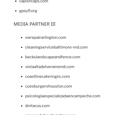
capishcaps.com
gpsyfl.org
MEDIA PARTNER III
vwrepairarlington.com
cleaningservicebaltimore-md.com
beckslandscapeandfence.com
vistaaltadelveramendi.com
coastlinecateringnc.com
cuesburgershouston.com
psicologiaespecializadaencampeche.com
dmtacos.com