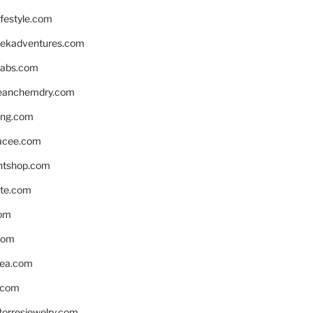
ifestyle.com
eekadventures.com
labs.com
leanchemdry.com
ing.com
acee.com
ntshop.com
te.com
om
com
ea.com
.com
torresjewelry.com