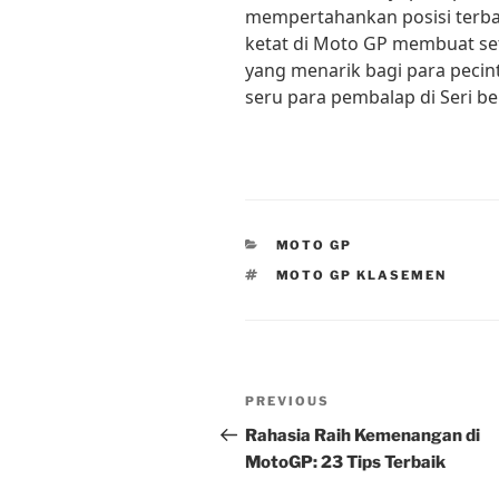
mempertahankan posisi terba
ketat di Moto GP membuat set
yang menarik bagi para pecint
seru para pembalap di Seri be
CATEGORIES
MOTO GP
TAGS
MOTO GP KLASEMEN
Post
Previous
PREVIOUS
navigation
Post
Rahasia Raih Kemenangan di
MotoGP: 23 Tips Terbaik