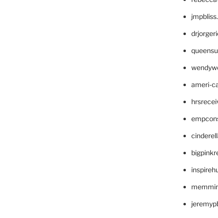
jmpblis
drjorger
queensu
wendyw
ameri-
hrsrece
empcon
cinderel
bigpinkr
inspireh
memming
jeremyp