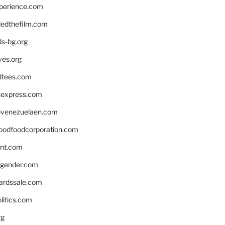
xperience.com
edthefilm.com
ds-bg.org
ves.org
tees.com
rsexpress.com
venezuelaen.com
oodfoodcorporation.com
nnt.com
gender.com
ardssale.com
litics.com
rg