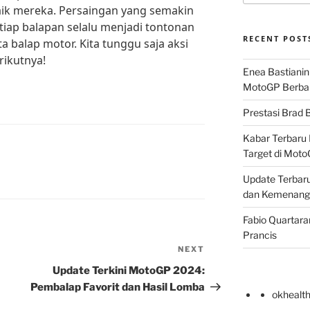
ik mereka. Persaingan yang semakin
iap balapan selalu menjadi tontonan
RECENT POST
a balap motor. Kita tunggu saja aksi
rikutnya!
Enea Bastianin
MotoGP Berba
Prestasi Brad B
Kabar Terbaru 
Target di Mot
Update Terbaru
dan Kemenang
Fabio Quartara
Prancis
NEXT
Next
Post
Update Terkini MotoGP 2024:
Pembalap Favorit dan Hasil Lomba
okhealt