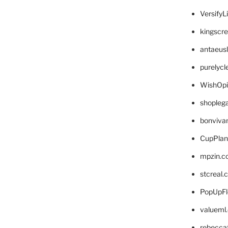
VersifyL
kingscr
antaeus
purelyc
WishOp
shopleg
bonviva
CupPlan
mpzin.c
stcreal.
PopUpFl
valueml
rebecca