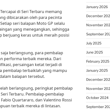
January 2026
Tercapai di Seri Terbaru memang
December 20
ang dibicarakan oleh para pecinta
 Setiap seri balapan Moto GP selalu
November 20
aingan yang menegangkan, sehingga
September 20
p berjuang keras untuk meraih posisi
July 2025
June 2025
 saja berlangsung, para pembalap
 performa terbaik mereka. Dari
February 2025
fikasi, persaingan ketat terjadi di
ya pembalap terbaiklah yang mampu
January 2025
 dalam balapan tersebut.
December 20
telah berlangsung, peringkat pembalap
November 20
i Seri Terbaru. Pembalap-pembalap
October 2024
 Fabio Quartararo, dan Valentino Rossi
uan terbaik mereka di lintasan.
September 20