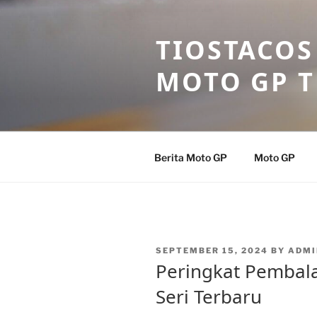
Skip
to
TIOSTACOS
content
MOTO GP 
Berita Moto GP
Moto GP
POSTED
SEPTEMBER 15, 2024
BY
ADMI
ON
Peringkat Pembala
Seri Terbaru