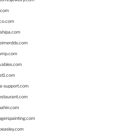
s.com
ico.com
shipa.com
eimerdds.com
camp.com
ivables.com
st1.com
la-support.com
estaurant.com
uahin.com
erspainting.com
beasley.com