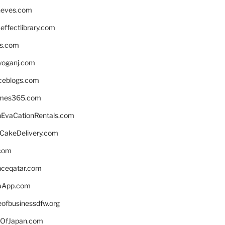
neves.com
ffectlibrary.com
ns.com
yoganj.com
rceblogs.com
ames365.com
EvaCationRentals.com
rCakeDelivery.com
.com
enceqatar.com
aApp.com
eofbusinessdfw.org
OfJapan.com