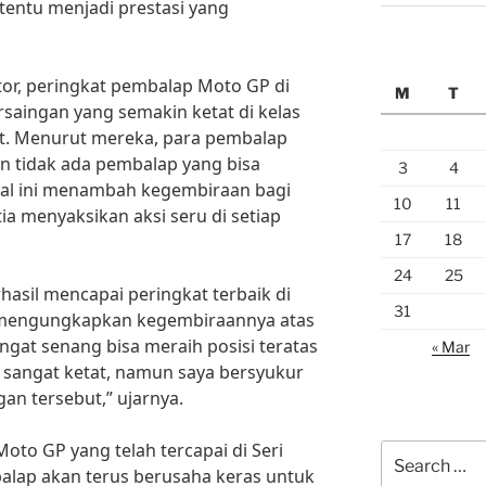
tentu menjadi prestasi yang
r, peringkat pembalap Moto GP di
M
T
saingan yang semakin ketat di kelas
ut. Menurut mereka, para pembalap
an tidak ada pembalap yang bisa
3
4
Hal ini menambah kegembiraan bagi
10
11
ia menyaksikan aksi seru di setiap
17
18
24
25
hasil mencapai peringkat terbaik di
31
, mengungkapkan kegembiraannya atas
ngat senang bisa meraih posisi teratas
« Mar
an sangat ketat, namun saya bersyukur
an tersebut,” ujarnya.
to GP yang telah tercapai di Seri
Search
balap akan terus berusaha keras untuk
for: