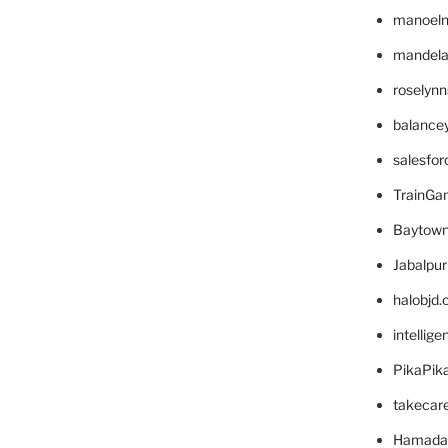
manoel
mandelae
roselyn
balance
salesfo
TrainG
Baytown
Jabalpu
halobjd
intellig
PikaPik
takecar
Hamada