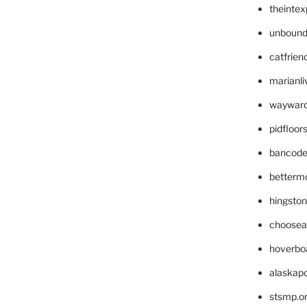
theinte
unbound
catfrien
marianli
wayward
pidfloo
bancode
betterm
hingsto
choosea
hoverbo
alaskapo
stsmp.o