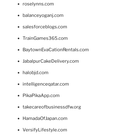
roselynns.com
balanceyoganj.com
salesforceblogs.com
TrainGames365.com
BaytownEvaCationRentals.com
JabalpurCakeDelivery.com
halobjd.com
intelligenceqatar.com
PikaPikaApp.com
takecareofbusinessdfw.org
HamadaOfJapan.com
VersifyLifestyle.com