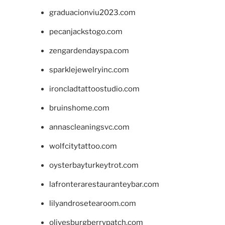
graduacionviu2023.com
pecanjackstogo.com
zengardendayspa.com
sparklejewelryinc.com
ironcladtattoostudio.com
bruinshome.com
annascleaningsvc.com
wolfcitytattoo.com
oysterbayturkeytrot.com
lafronterarestauranteybar.com
lilyandrosetearoom.com
olivesburgberrypatch.com