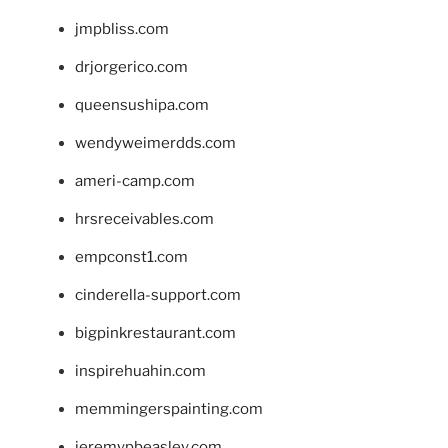
jmpbliss.com
drjorgerico.com
queensushipa.com
wendyweimerdds.com
ameri-camp.com
hrsreceivables.com
empconst1.com
cinderella-support.com
bigpinkrestaurant.com
inspirehuahin.com
memmingerspainting.com
jeremypbeasley.com