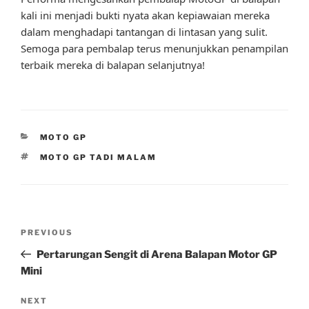
kali ini menjadi bukti nyata akan kepiawaian mereka
dalam menghadapi tantangan di lintasan yang sulit.
Semoga para pembalap terus menunjukkan penampilan
terbaik mereka di balapan selanjutnya!
CATEGORIES
MOTO GP
TAGS
MOTO GP TADI MALAM
Post
Previous
PREVIOUS
navigation
Post
Pertarungan Sengit di Arena Balapan Motor GP
Mini
Next
NEXT