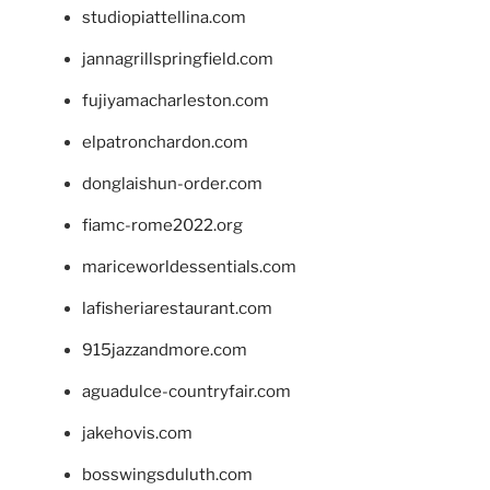
studiopiattellina.com
jannagrillspringfield.com
fujiyamacharleston.com
elpatronchardon.com
donglaishun-order.com
fiamc-rome2022.org
mariceworldessentials.com
lafisheriarestaurant.com
915jazzandmore.com
aguadulce-countryfair.com
jakehovis.com
bosswingsduluth.com