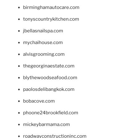
birminghamautocare.com
tonyscountrykitchen.com
jbellasnailspa.com
mychaihouse.com
alvisgrooming.com
thegeorginaestate.com
blythewoodseafood.com
paolosdelibangkok.com
bobacove.com
phoone24brookfield.com
mickeybarmama.com
roadwayconstructioninc.com