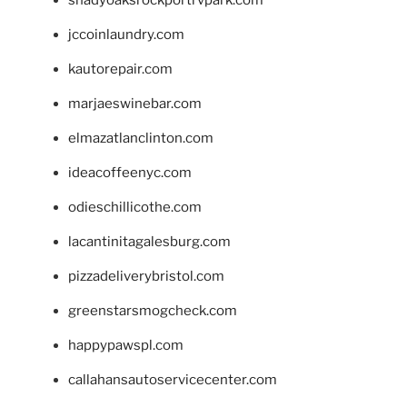
shadyoaksrockportrvpark.com
jccoinlaundry.com
kautorepair.com
marjaeswinebar.com
elmazatlanclinton.com
ideacoffeenyc.com
odieschillicothe.com
lacantinitagalesburg.com
pizzadeliverybristol.com
greenstarsmogcheck.com
happypawspl.com
callahansautoservicecenter.com