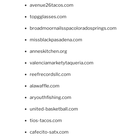
avenue26tacos.com
topgglasses.com
broadmoornailsspacoloradosprings.com
missblackpasadena.com
anneskitchen.org
valenciamarketytaqueria.com
reefrecordsllc.com
alawaffle.com
aryouthfishing.com
united-basketball.com
tios-tacos.com
cafecito-satx.com