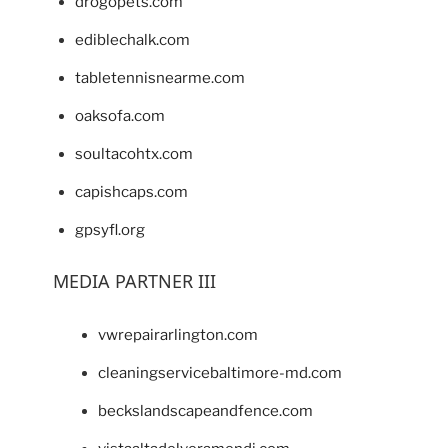
drogopets.com
ediblechalk.com
tabletennisnearme.com
oaksofa.com
soultacohtx.com
capishcaps.com
gpsyfl.org
MEDIA PARTNER III
vwrepairarlington.com
cleaningservicebaltimore-md.com
beckslandscapeandfence.com