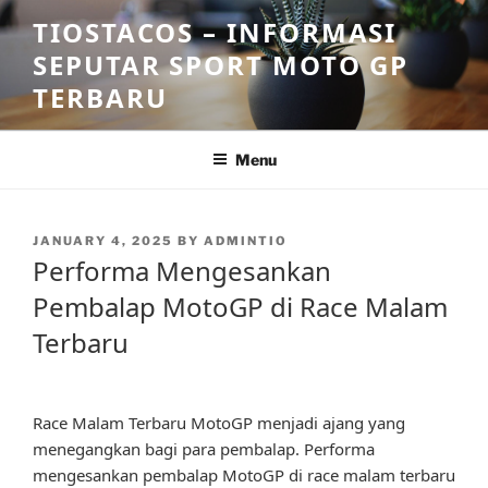
Skip
TIOSTACOS – INFORMASI
to
SEPUTAR SPORT MOTO GP
content
TERBARU
Menu
POSTED
JANUARY 4, 2025
BY
ADMINTIO
ON
Performa Mengesankan
Pembalap MotoGP di Race Malam
Terbaru
Race Malam Terbaru MotoGP menjadi ajang yang
menegangkan bagi para pembalap. Performa
mengesankan pembalap MotoGP di race malam terbaru