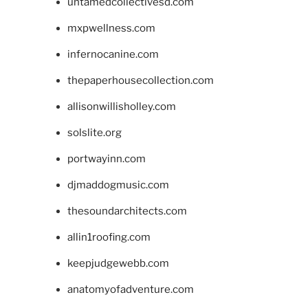
untamedcollectivesd.com
mxpwellness.com
infernocanine.com
thepaperhousecollection.com
allisonwillisholley.com
solslite.org
portwayinn.com
djmaddogmusic.com
thesoundarchitects.com
allin1roofing.com
keepjudgewebb.com
anatomyofadventure.com