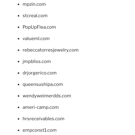
mpzin.com
stcreal.com
PopUpFlea.com
valueml.com
rebeccatorresjewelry.com
jmpbliss.com
drjorgerico.com
queensushipa.com
wendyweimerdds.com
ameri-camp.com
hrsreceivables.com
empconst1.com