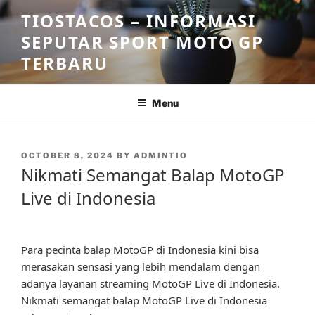
Skip
TIOSTACOS – INFORMASI
to
SEPUTAR SPORT MOTO GP
content
TERBARU
Menu
POSTED
OCTOBER 8, 2024
BY
ADMINTIO
ON
Nikmati Semangat Balap MotoGP
Live di Indonesia
Para pecinta balap MotoGP di Indonesia kini bisa
merasakan sensasi yang lebih mendalam dengan
adanya layanan streaming MotoGP Live di Indonesia.
Nikmati semangat balap MotoGP Live di Indonesia