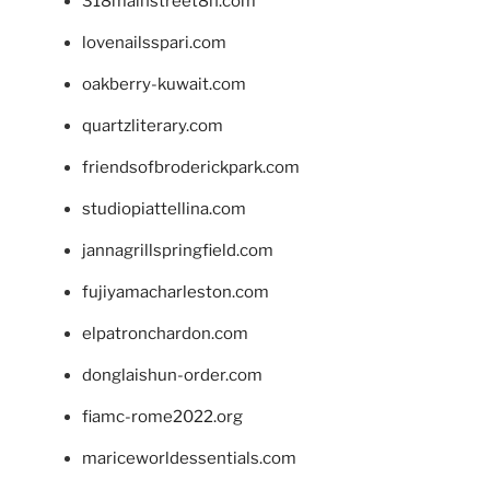
318mainstreet8h.com
lovenailsspari.com
oakberry-kuwait.com
quartzliterary.com
friendsofbroderickpark.com
studiopiattellina.com
jannagrillspringfield.com
fujiyamacharleston.com
elpatronchardon.com
donglaishun-order.com
fiamc-rome2022.org
mariceworldessentials.com