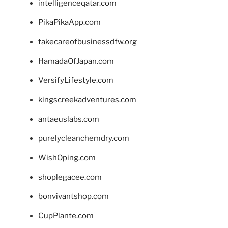
intelligenceqatar.com
PikaPikaApp.com
takecareofbusinessdfw.org
HamadaOfJapan.com
VersifyLifestyle.com
kingscreekadventures.com
antaeuslabs.com
purelycleanchemdry.com
WishOping.com
shoplegacee.com
bonvivantshop.com
CupPlante.com