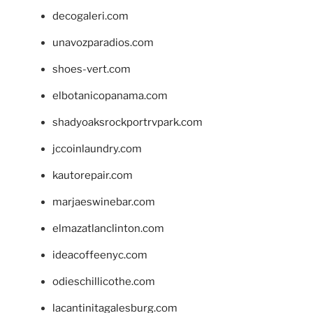
decogaleri.com
unavozparadios.com
shoes-vert.com
elbotanicopanama.com
shadyoaksrockportrvpark.com
jccoinlaundry.com
kautorepair.com
marjaeswinebar.com
elmazatlanclinton.com
ideacoffeenyc.com
odieschillicothe.com
lacantinitagalesburg.com