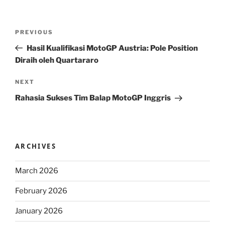
Post
Previous
PREVIOUS
navigation
Post
Hasil Kualifikasi MotoGP Austria: Pole Position
Diraih oleh Quartararo
Next
NEXT
Post
Rahasia Sukses Tim Balap MotoGP Inggris
ARCHIVES
March 2026
February 2026
January 2026