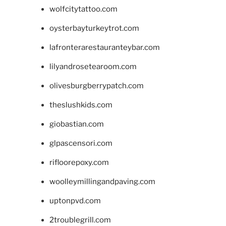
wolfcitytattoo.com
oysterbayturkeytrot.com
lafronterarestauranteybar.com
lilyandrosetearoom.com
olivesburgberrypatch.com
theslushkids.com
giobastian.com
glpascensori.com
rifloorepoxy.com
woolleymillingandpaving.com
uptonpvd.com
2troublegrill.com