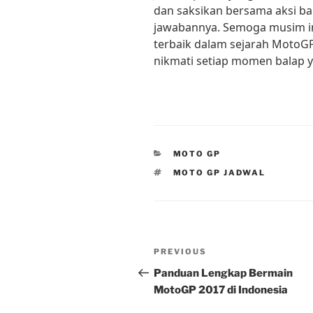
dan saksikan bersama aksi b
jawabannya. Semoga musim in
terbaik dalam sejarah MotoG
nikmati setiap momen balap
CATEGORIES
MOTO GP
TAGS
MOTO GP JADWAL
Post
Previous
PREVIOUS
navigation
Post
Panduan Lengkap Bermain
MotoGP 2017 di Indonesia