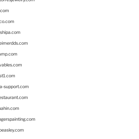
s.com
ico.com
shipa.com
eimerdds.com
camp.com
ivables.com
st1.com
la-support.com
estaurant.com
uahin.com
erspainting.com
beasley.com