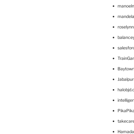
manoel
mandelae
roselyn
balance
salesfo
TrainG
Baytown
Jabalpu
halobjd
intellig
PikaPik
takecar
Hamada