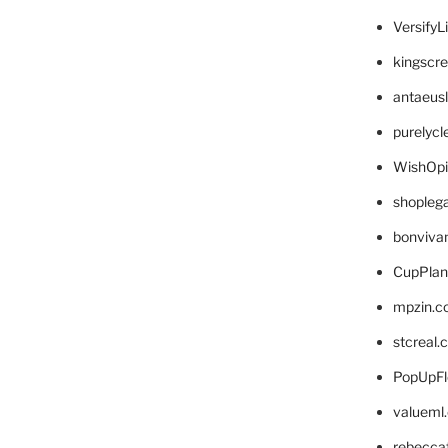
VersifyL
kingscr
antaeus
purelyc
WishOp
shopleg
bonviva
CupPlan
mpzin.c
stcreal.
PopUpFl
valueml
rebecca