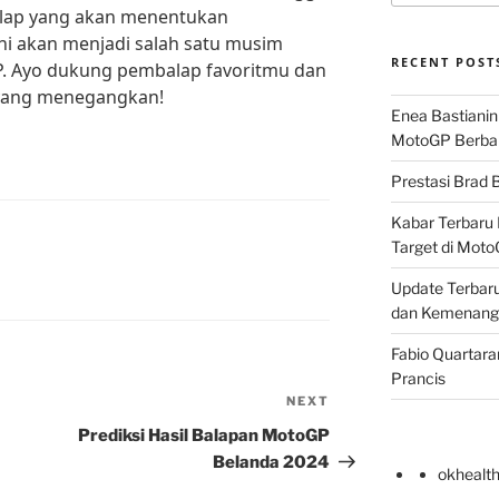
alap yang akan menentukan
i akan menjadi salah satu musim
RECENT POST
P. Ayo dukung pembalap favoritmu dan
 yang menegangkan!
Enea Bastianin
MotoGP Berba
Prestasi Brad B
Kabar Terbaru 
Target di Mot
Update Terbaru
dan Kemenang
Fabio Quartara
Prancis
NEXT
Next
Post
Prediksi Hasil Balapan MotoGP
Belanda 2024
okhealt