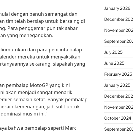
January 2026
mulai dengan penuh semangat dan
December 20
n tim telah bersiap untuk bersaing di
ang. Para penggemar pun tak sabar
November 20
apan yang menegangkan.
September 20
 diumumkan dan para pencinta balap
July 2025
alender mereka untuk menyaksikan
June 2025
ertanyaannya sekarang, siapakah yang
February 2025
an pembalap MotoGP yang kini
January 2025
 ini akan menjadi sangat menarik
December 20
remier semakin ketat. Banyak pembalap
meraih kemenangan, jadi sulit untuk
November 20
dominasi musim ini.”
October 2024
aya bahwa pembalap seperti Marc
September 20