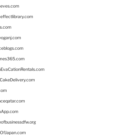
neves.com
ffectlibrary.com
ns.com
yoganj.com
rceblogs.com
ames365.com
EvaCationRentals.com
rCakeDelivery.com
.com
enceqatar.com
aApp.com
eofbusinessdfw.org
OfJapan.com