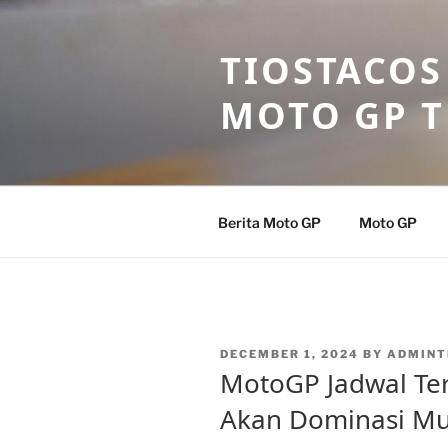
Skip
to
TIOSTACOS
content
MOTO GP 
Berita Moto GP
Moto GP
POSTED
DECEMBER 1, 2024
BY
ADMINT
ON
MotoGP Jadwal Te
Akan Dominasi Mu