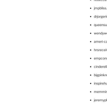
jmpblis
drjorger
queensu
wendyw
ameri-
hrsrece
empcon
cinderel
bigpinkr
inspireh
memming
jeremyp