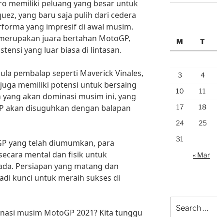
o memiliki peluang yang besar untuk
ez, yang baru saja pulih dari cedera
rforma yang impresif di awal musim.
merupakan juara bertahan MotoGP,
M
T
tensi yang luar biasa di lintasan.
ula pembalap seperti Maverick Vinales,
3
4
g juga memiliki potensi untuk bersaing
10
11
 yang akan dominasi musim ini, yang
17
18
P akan disuguhkan dengan balapan
24
25
31
P yang telah diumumkan, para
secara mental dan fisik untuk
« Mar
ada. Persiapan yang matang dan
adi kunci untuk meraih sukses di
Search
minasi musim MotoGP 2021? Kita tunggu
for: