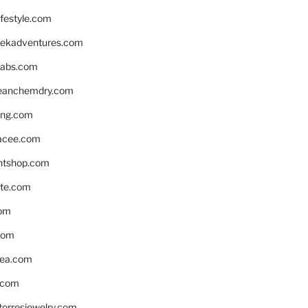
ifestyle.com
eekadventures.com
labs.com
leanchemdry.com
ing.com
acee.com
ntshop.com
te.com
om
com
ea.com
.com
torresjewelry.com