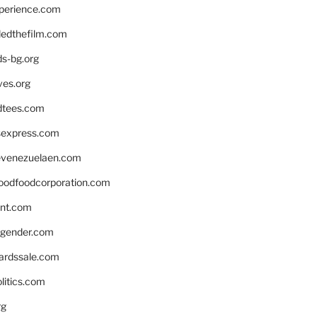
xperience.com
edthefilm.com
ds-bg.org
ves.org
tees.com
rsexpress.com
venezuelaen.com
oodfoodcorporation.com
nnt.com
gender.com
ardssale.com
litics.com
rg