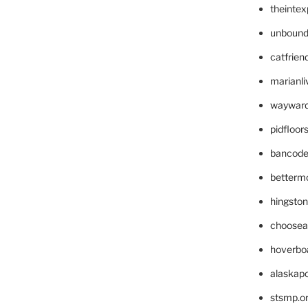
theinte
unbound
catfrien
marianli
wayward
pidfloo
bancode
betterm
hingsto
choosea
hoverbo
alaskapo
stsmp.o