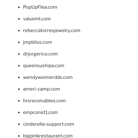
PopUpFlea.com
valueml.com
rebeccatorresjewelry.com
jmpbliss.com
drjorgerico.com
queensushipa.com
wendyweimerdds.com
ameri-camp.com
hrsreceivables.com
empconst1.com
cinderella-support.com
bigpinkrestaurant.com