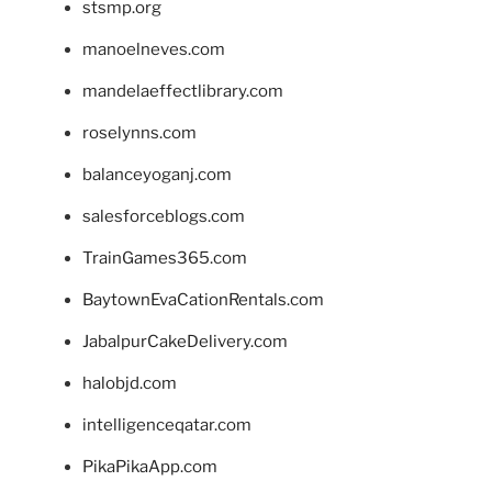
stsmp.org
manoelneves.com
mandelaeffectlibrary.com
roselynns.com
balanceyoganj.com
salesforceblogs.com
TrainGames365.com
BaytownEvaCationRentals.com
JabalpurCakeDelivery.com
halobjd.com
intelligenceqatar.com
PikaPikaApp.com