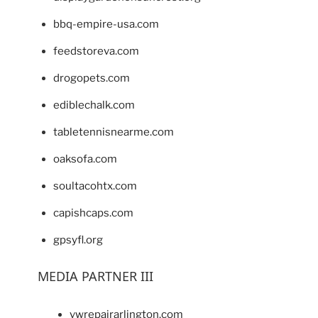
bbq-empire-usa.com
feedstoreva.com
drogopets.com
ediblechalk.com
tabletennisnearme.com
oaksofa.com
soultacohtx.com
capishcaps.com
gpsyfl.org
MEDIA PARTNER III
vwrepairarlington.com