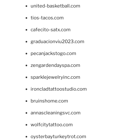
united-basketball.com
tios-tacos.com
cafecito-satx.com
graduacionviu2023.com
pecanjackstogo.com
zengardendayspa.com
sparklejewelryinc.com
ironcladtattoostudio.com
bruinshome.com
annascleaningsvc.com
wolfcitytattoo.com
oysterbayturkeytrot.com