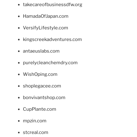
takecareofbusinessdfw.org
HamadaOfJapan.com
VersifyLifestyle.com
kingscreekadventures.com
antaeuslabs.com
purelycleanchemdry.com
WishOping.com
shoplegacee.com
bonvivantshop.com
CupPlante.com
mpzin.com
stcreal.com