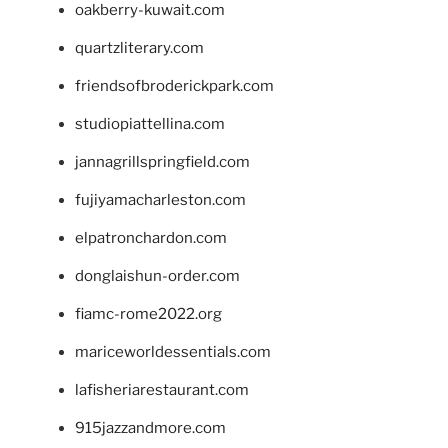
oakberry-kuwait.com
quartzliterary.com
friendsofbroderickpark.com
studiopiattellina.com
jannagrillspringfield.com
fujiyamacharleston.com
elpatronchardon.com
donglaishun-order.com
fiamc-rome2022.org
mariceworldessentials.com
lafisheriarestaurant.com
915jazzandmore.com