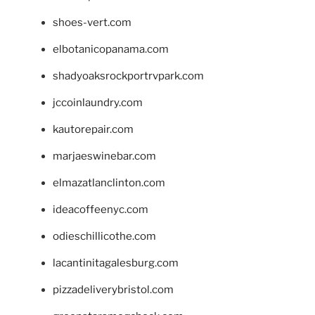
shoes-vert.com
elbotanicopanama.com
shadyoaksrockportrvpark.com
jccoinlaundry.com
kautorepair.com
marjaeswinebar.com
elmazatlanclinton.com
ideacoffeenyc.com
odieschillicothe.com
lacantinitagalesburg.com
pizzadeliverybristol.com