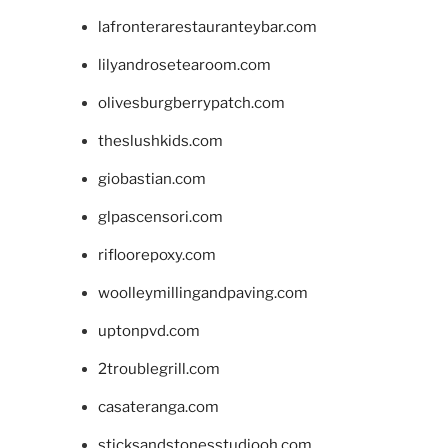
lafronterarestauranteybar.com
lilyandrosetearoom.com
olivesburgberrypatch.com
theslushkids.com
giobastian.com
glpascensori.com
rifloorepoxy.com
woolleymillingandpaving.com
uptonpvd.com
2troublegrill.com
casateranga.com
sticksandstonesstudiooh.com