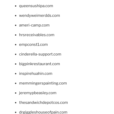
queensushipa.com
wendyweimerdds.com
ameri-camp.com
hrsreceivables.com
empconst1.com
cinderella-support.com
bigpinkrestaurant.com
inspirehuahin.com
memmingerspainting.com
jeremypbeasley.com
thesandwichdepotcos.com
drgiggleshouseofpain.com