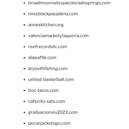
broadmoornailsspacoloradosprings.com
missblackpasadena.com
anneskitchen.org
valenciamarketytaqueria.com
reefrecordsllc.com
alawaffle.com
aryouthfishing.com
united-basketball.com
tios-tacos.com
cafecito-satx.com
graduacionviu2023.com
pecanjackstogo.com