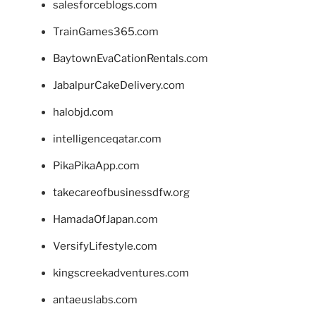
salesforceblogs.com
TrainGames365.com
BaytownEvaCationRentals.com
JabalpurCakeDelivery.com
halobjd.com
intelligenceqatar.com
PikaPikaApp.com
takecareofbusinessdfw.org
HamadaOfJapan.com
VersifyLifestyle.com
kingscreekadventures.com
antaeuslabs.com