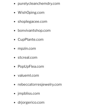
purelycleanchemdry.com
WishOping.com
shoplegacee.com
bonvivantshop.com
CupPlante.com
mpzin.com
stcreal.com
PopUpFlea.com
valueml.com
rebeccatorresjewelry.com
jmpbliss.com
drjorgerico.com