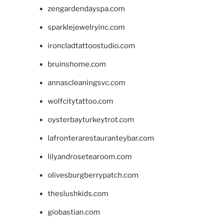
zengardendayspa.com
sparklejewelryinc.com
ironcladtattoostudio.com
bruinshome.com
annascleaningsvc.com
wolfcitytattoo.com
oysterbayturkeytrot.com
lafronterarestauranteybar.com
lilyandrosetearoom.com
olivesburgberrypatch.com
theslushkids.com
giobastian.com