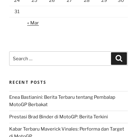
24
25
26
27
28
29
30
31
« Mar
Search
Search
for:
RECENT POSTS
Enea Bastianini: Berita Terbaru tentang Pembalap
MotoGP Berbakat
Prestasi Brad Binder di MotoGP: Berita Terkini
Kabar Terbaru Maverick Vinales: Performa dan Target
di MotoGP