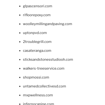
glpascensori.com
rifloorepoxy.com
woolleymillingandpaving.com
uptonpvd.com
2troublegrill.com
casateranga.com
sticksandstonesstudiooh.com
walkers-treeservice.com
shopmossi.com
untamedcollectivesd.com
mxpwellness.com
infernocanine.com