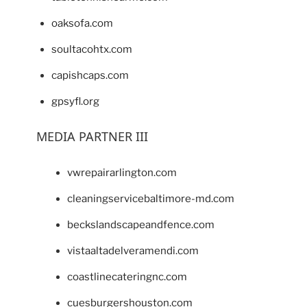
oaksofa.com
soultacohtx.com
capishcaps.com
gpsyfl.org
MEDIA PARTNER III
vwrepairarlington.com
cleaningservicebaltimore-md.com
beckslandscapeandfence.com
vistaaltadelveramendi.com
coastlinecateringnc.com
cuesburgershouston.com