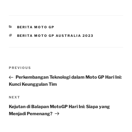
CATEGORIES
BERITA MOTO GP
TAGS
BERITA MOTO GP AUSTRALIA 2023
Post
Previous
PREVIOUS
navigation
Post
Perkembangan Teknologi dalam Moto GP Hari Ini:
Kunci Keunggulan Tim
Next
NEXT
Post
Kejutan di Balapan MotoGP Hari Ini: Siapa yang
Menjadi Pemenang?