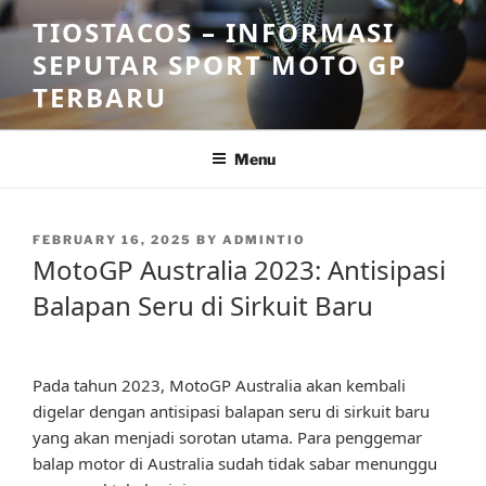
Skip
TIOSTACOS – INFORMASI
to
SEPUTAR SPORT MOTO GP
content
TERBARU
Menu
POSTED
FEBRUARY 16, 2025
BY
ADMINTIO
ON
MotoGP Australia 2023: Antisipasi
Balapan Seru di Sirkuit Baru
Pada tahun 2023, MotoGP Australia akan kembali
digelar dengan antisipasi balapan seru di sirkuit baru
yang akan menjadi sorotan utama. Para penggemar
balap motor di Australia sudah tidak sabar menunggu