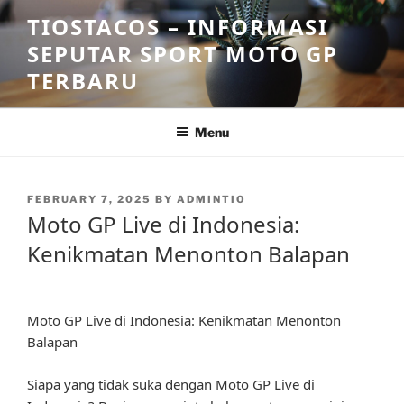
Skip
TIOSTACOS – INFORMASI
to
SEPUTAR SPORT MOTO GP
content
TERBARU
Menu
POSTED
FEBRUARY 7, 2025
BY
ADMINTIO
ON
Moto GP Live di Indonesia:
Kenikmatan Menonton Balapan
Moto GP Live di Indonesia: Kenikmatan Menonton
Balapan
Siapa yang tidak suka dengan Moto GP Live di