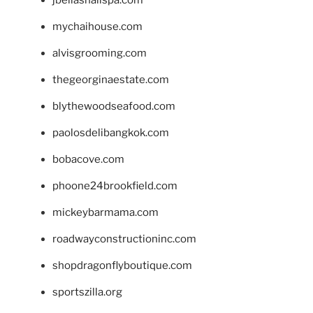
jbellasnailspa.com
mychaihouse.com
alvisgrooming.com
thegeorginaestate.com
blythewoodseafood.com
paolosdelibangkok.com
bobacove.com
phoone24brookfield.com
mickeybarmama.com
roadwayconstructioninc.com
shopdragonflyboutique.com
sportszilla.org