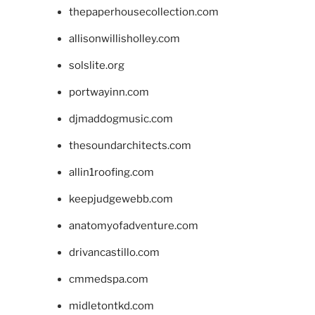
thepaperhousecollection.com
allisonwillisholley.com
solslite.org
portwayinn.com
djmaddogmusic.com
thesoundarchitects.com
allin1roofing.com
keepjudgewebb.com
anatomyofadventure.com
drivancastillo.com
cmmedspa.com
midletontkd.com