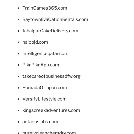
TrainGames365.com
BaytownEvaCationRentals.com
JabalpurCakeDelivery.com
halobjd.com
intelligenceqatar.com
PikaPikaApp.com
takecareofbusinessdfw.org
HamadaOfJapan.com
VersifyLifestyle.com
kingscreekadventures.com
antaeuslabs.com
purelycleanchemdry.com