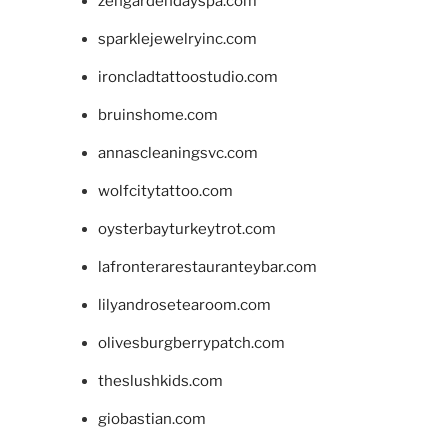
zengardendayspa.com
sparklejewelryinc.com
ironcladtattoostudio.com
bruinshome.com
annascleaningsvc.com
wolfcitytattoo.com
oysterbayturkeytrot.com
lafronterarestauranteybar.com
lilyandrosetearoom.com
olivesburgberrypatch.com
theslushkids.com
giobastian.com