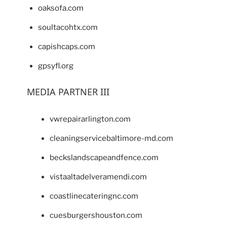
oaksofa.com
soultacohtx.com
capishcaps.com
gpsyfl.org
MEDIA PARTNER III
vwrepairarlington.com
cleaningservicebaltimore-md.com
beckslandscapeandfence.com
vistaaltadelveramendi.com
coastlinecateringnc.com
cuesburgershouston.com