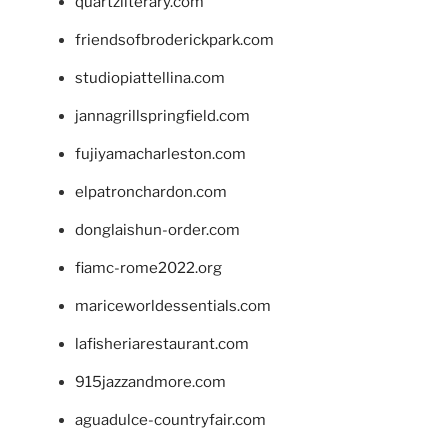
quartzliterary.com
friendsofbroderickpark.com
studiopiattellina.com
jannagrillspringfield.com
fujiyamacharleston.com
elpatronchardon.com
donglaishun-order.com
fiamc-rome2022.org
mariceworldessentials.com
lafisheriarestaurant.com
915jazzandmore.com
aguadulce-countryfair.com