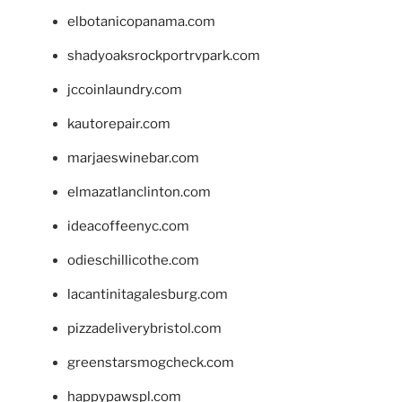
elbotanicopanama.com
shadyoaksrockportrvpark.com
jccoinlaundry.com
kautorepair.com
marjaeswinebar.com
elmazatlanclinton.com
ideacoffeenyc.com
odieschillicothe.com
lacantinitagalesburg.com
pizzadeliverybristol.com
greenstarsmogcheck.com
happypawspl.com