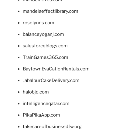
mandelaeffectlibrary.com
roselynns.com
balanceyoganj.com
salesforceblogs.com
TrainGames365.com
BaytownEvaCationRentals.com
JabalpurCakeDelivery.com
halobjd.com
intelligenceqatar.com
PikaPikaApp.com
takecareofbusinessdfw.org