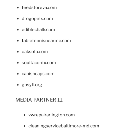
feedstoreva.com
drogopets.com
ediblechalk.com
tabletennisnearme.com
oaksofa.com
soultacohtx.com
capishcaps.com
gpsyfl.org
MEDIA PARTNER III
vwrepairarlington.com
cleaningservicebaltimore-md.com