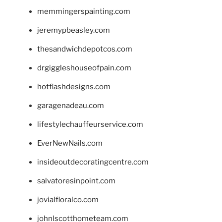
memmingerspainting.com
jeremypbeasley.com
thesandwichdepotcos.com
drgiggleshouseofpain.com
hotflashdesigns.com
garagenadeau.com
lifestylechauffeurservice.com
EverNewNails.com
insideoutdecoratingcentre.com
salvatoresinpoint.com
jovialfloralco.com
johnlscotthometeam.com