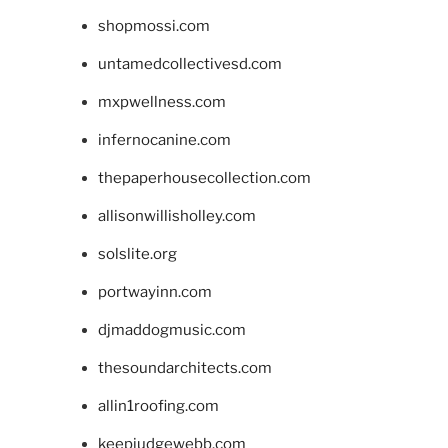
shopmossi.com
untamedcollectivesd.com
mxpwellness.com
infernocanine.com
thepaperhousecollection.com
allisonwillisholley.com
solslite.org
portwayinn.com
djmaddogmusic.com
thesoundarchitects.com
allin1roofing.com
keepjudgewebb.com