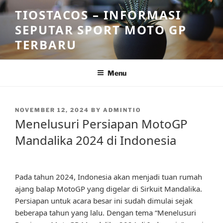
Skip
TIOSTACOS – INFORMASI
to
SEPUTAR SPORT MOTO GP
content
TERBARU
Menu
POSTED
NOVEMBER 12, 2024
BY
ADMINTIO
ON
Menelusuri Persiapan MotoGP
Mandalika 2024 di Indonesia
Pada tahun 2024, Indonesia akan menjadi tuan rumah
ajang balap MotoGP yang digelar di Sirkuit Mandalika.
Persiapan untuk acara besar ini sudah dimulai sejak
beberapa tahun yang lalu. Dengan tema “Menelusuri