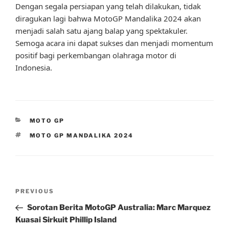
Dengan segala persiapan yang telah dilakukan, tidak
diragukan lagi bahwa MotoGP Mandalika 2024 akan
menjadi salah satu ajang balap yang spektakuler.
Semoga acara ini dapat sukses dan menjadi momentum
positif bagi perkembangan olahraga motor di
Indonesia.
CATEGORIES
MOTO GP
TAGS
MOTO GP MANDALIKA 2024
Post
Previous
PREVIOUS
navigation
Post
Sorotan Berita MotoGP Australia: Marc Marquez
Kuasai Sirkuit Phillip Island