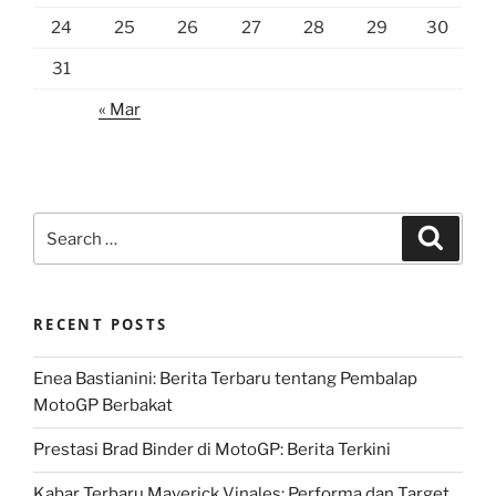
24
25
26
27
28
29
30
31
« Mar
Search
Search
for:
RECENT POSTS
Enea Bastianini: Berita Terbaru tentang Pembalap
MotoGP Berbakat
Prestasi Brad Binder di MotoGP: Berita Terkini
Kabar Terbaru Maverick Vinales: Performa dan Target