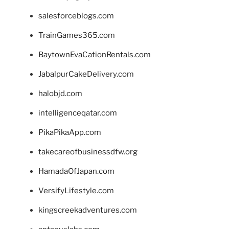
salesforceblogs.com
TrainGames365.com
BaytownEvaCationRentals.com
JabalpurCakeDelivery.com
halobjd.com
intelligenceqatar.com
PikaPikaApp.com
takecareofbusinessdfw.org
HamadaOfJapan.com
VersifyLifestyle.com
kingscreekadventures.com