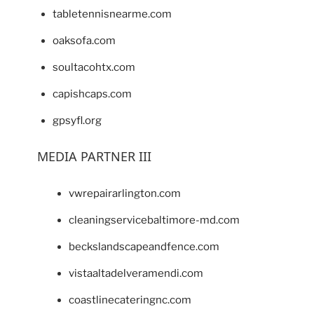
tabletennisnearme.com
oaksofa.com
soultacohtx.com
capishcaps.com
gpsyfl.org
MEDIA PARTNER III
vwrepairarlington.com
cleaningservicebaltimore-md.com
beckslandscapeandfence.com
vistaaltadelveramendi.com
coastlinecateringnc.com