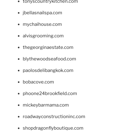
tonyscountrykitchen.com
jbellasnailspa.com
mychaihouse.com
alvisgrooming.com
thegeorginaestate.com
blythewoodseafood.com
paolosdelibangkok.com
bobacove.com
phoone24brookfield.com
mickeybarmama.com
roadwayconstructioninc.com
shopdragonflyboutique.com