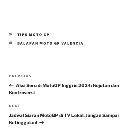
CATEGORIES
TIPS MOTO GP
TAGS
BALAPAN MOTO GP VALENCIA
Post
Previous
PREVIOUS
navigation
Post
Aksi Seru di MotoGP Inggris 2024: Kejutan dan
Kontroversi
Next
NEXT
Post
Jadwal Siaran MotoGP di TV Lokal: Jangan Sampai
Ketinggalan!