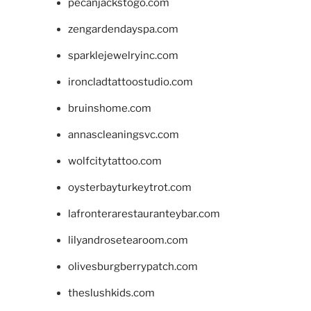
pecanjackstogo.com
zengardendayspa.com
sparklejewelryinc.com
ironcladtattoostudio.com
bruinshome.com
annascleaningsvc.com
wolfcitytattoo.com
oysterbayturkeytrot.com
lafronterarestauranteybar.com
lilyandrosetearoom.com
olivesburgberrypatch.com
theslushkids.com