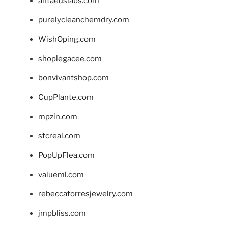
antaeuslabs.com
purelycleanchemdry.com
WishOping.com
shoplegacee.com
bonvivantshop.com
CupPlante.com
mpzin.com
stcreal.com
PopUpFlea.com
valueml.com
rebeccatorresjewelry.com
jmpbliss.com