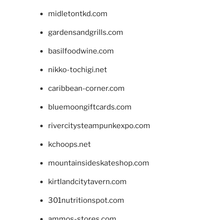
midletontkd.com
gardensandgrills.com
basilfoodwine.com
nikko-tochigi.net
caribbean-corner.com
bluemoongiftcards.com
rivercitysteampunkexpo.com
kchoops.net
mountainsideskateshop.com
kirtlandcitytavern.com
301nutritionspot.com
ammos-stores.com