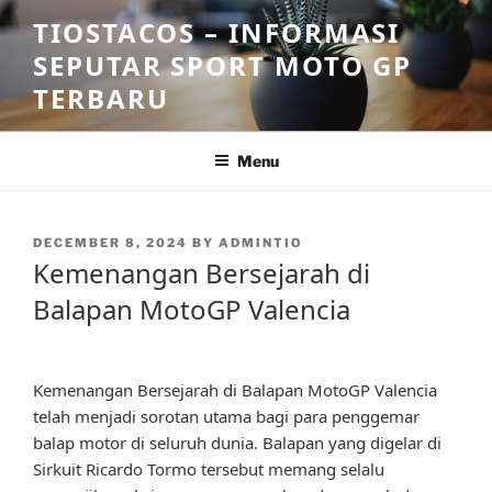
Skip
TIOSTACOS – INFORMASI
to
SEPUTAR SPORT MOTO GP
content
TERBARU
Menu
POSTED
DECEMBER 8, 2024
BY
ADMINTIO
ON
Kemenangan Bersejarah di
Balapan MotoGP Valencia
Kemenangan Bersejarah di Balapan MotoGP Valencia
telah menjadi sorotan utama bagi para penggemar
balap motor di seluruh dunia. Balapan yang digelar di
Sirkuit Ricardo Tormo tersebut memang selalu