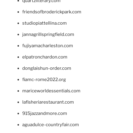
quartzliterary.com
friendsofbroderickpark.com
studiopiattellina.com
jannagrillspringfield.com
fujiyamacharleston.com
elpatronchardon.com
donglaishun-order.com
fiamc-rome2022.org
mariceworldessentials.com
lafisheriarestaurant.com
915jazzandmore.com
aguadulce-countryfair.com