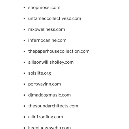
shopmossi.com
untamedcollectivesd.com
mxpwellness.com
infernocanine.com
thepaperhousecollection.com
allisonwillisholley.com
solslite.org
portwayinn.com
djmaddogmusic.com
thesoundarchitects.com
allin1roofing.com
keepjudgewebb.com