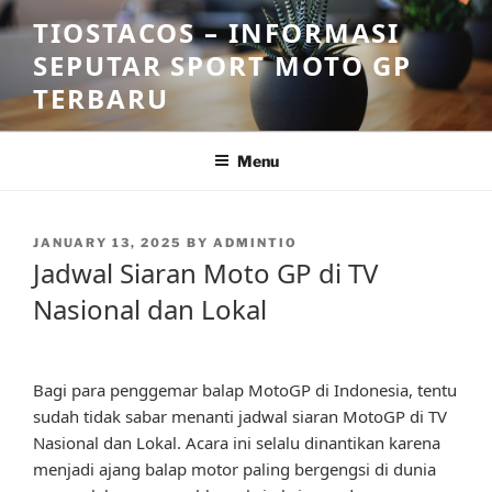
Skip
TIOSTACOS – INFORMASI
to
SEPUTAR SPORT MOTO GP
content
TERBARU
Menu
POSTED
JANUARY 13, 2025
BY
ADMINTIO
ON
Jadwal Siaran Moto GP di TV
Nasional dan Lokal
Bagi para penggemar balap MotoGP di Indonesia, tentu
sudah tidak sabar menanti jadwal siaran MotoGP di TV
Nasional dan Lokal. Acara ini selalu dinantikan karena
menjadi ajang balap motor paling bergengsi di dunia