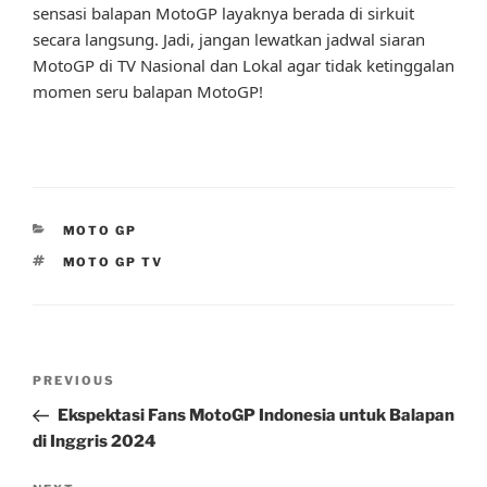
sensasi balapan MotoGP layaknya berada di sirkuit
secara langsung. Jadi, jangan lewatkan jadwal siaran
MotoGP di TV Nasional dan Lokal agar tidak ketinggalan
momen seru balapan MotoGP!
CATEGORIES
MOTO GP
TAGS
MOTO GP TV
Post
Previous
PREVIOUS
navigation
Post
Ekspektasi Fans MotoGP Indonesia untuk Balapan
di Inggris 2024