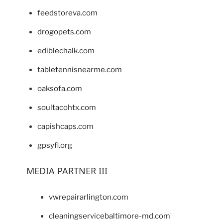
feedstoreva.com
drogopets.com
ediblechalk.com
tabletennisnearme.com
oaksofa.com
soultacohtx.com
capishcaps.com
gpsyfl.org
MEDIA PARTNER III
vwrepairarlington.com
cleaningservicebaltimore-md.com