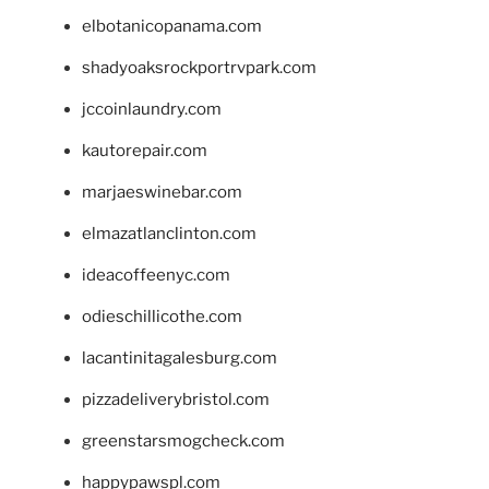
elbotanicopanama.com
shadyoaksrockportrvpark.com
jccoinlaundry.com
kautorepair.com
marjaeswinebar.com
elmazatlanclinton.com
ideacoffeenyc.com
odieschillicothe.com
lacantinitagalesburg.com
pizzadeliverybristol.com
greenstarsmogcheck.com
happypawspl.com