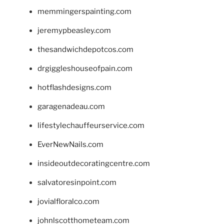
memmingerspainting.com
jeremypbeasley.com
thesandwichdepotcos.com
drgiggleshouseofpain.com
hotflashdesigns.com
garagenadeau.com
lifestylechauffeurservice.com
EverNewNails.com
insideoutdecoratingcentre.com
salvatoresinpoint.com
jovialfloralco.com
johnlscotthometeam.com