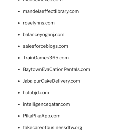
mandelaeffectlibrary.com
roselynns.com
balanceyoganj.com
salesforceblogs.com
TrainGames365.com
BaytownEvaCationRentals.com
JabalpurCakeDelivery.com
halobjd.com
intelligenceqatar.com
PikaPikaApp.com
takecareofbusinessdfw.org