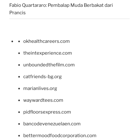
Fabio Quartararo: Pembalap Muda Berbakat dari
Prancis
okhealthcareers.com
theintexperience.com
unboundedthefilm.com
catfriends-bg.org
marianlives.org
waywardtees.com
pidfloorsexpress.com
bancodevenezuelaen.com
bettermoodfoodcorporation.com