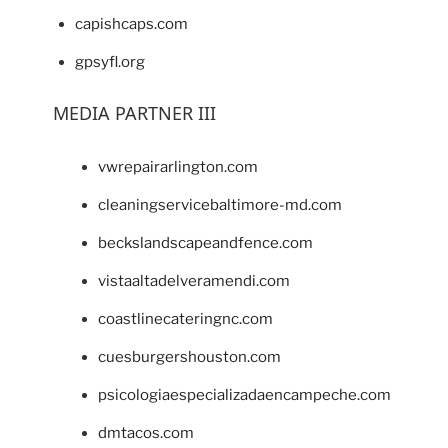
capishcaps.com
gpsyfl.org
MEDIA PARTNER III
vwrepairarlington.com
cleaningservicebaltimore-md.com
beckslandscapeandfence.com
vistaaltadelveramendi.com
coastlinecateringnc.com
cuesburgershouston.com
psicologiaespecializadaencampeche.com
dmtacos.com