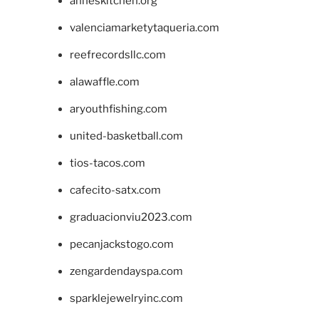
anneskitchen.org
valenciamarketytaqueria.com
reefrecordsllc.com
alawaffle.com
aryouthfishing.com
united-basketball.com
tios-tacos.com
cafecito-satx.com
graduacionviu2023.com
pecanjackstogo.com
zengardendayspa.com
sparklejewelryinc.com