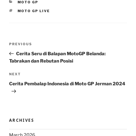
CATEGORIES
MOTO GP
TAGS
MOTO GP LIVE
Post
Previous
PREVIOUS
navigation
Post
Cerita Seru di Balapan MotoGP Belanda:
Tabrakan dan Rebutan Posisi
Next
NEXT
Post
Cerita Pembalap Indonesia di Moto GP Jerman 2024
ARCHIVES
March 2026