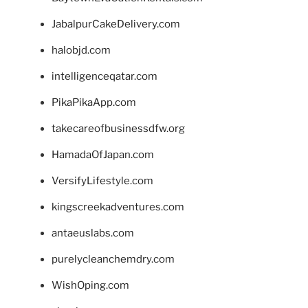
JabalpurCakeDelivery.com
halobjd.com
intelligenceqatar.com
PikaPikaApp.com
takecareofbusinessdfw.org
HamadaOfJapan.com
VersifyLifestyle.com
kingscreekadventures.com
antaeuslabs.com
purelycleanchemdry.com
WishOping.com