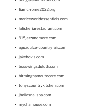
donglaishun-order.com
fiamc-rome2022.org
mariceworldessentials.com
lafisheriarestaurant.com
915jazzandmore.com
aguadulce-countryfair.com
jakehovis.com
bosswingsduluth.com
birminghamautocare.com
tonyscountrykitchen.com
jbellasnailspa.com
mychaihouse.com