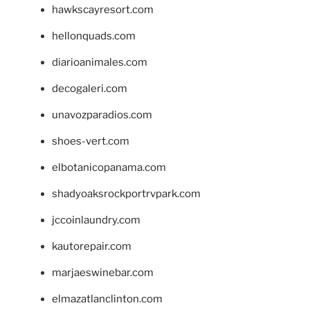
hawkscayresort.com
hellonquads.com
diarioanimales.com
decogaleri.com
unavozparadios.com
shoes-vert.com
elbotanicopanama.com
shadyoaksrockportrvpark.com
jccoinlaundry.com
kautorepair.com
marjaeswinebar.com
elmazatlanclinton.com