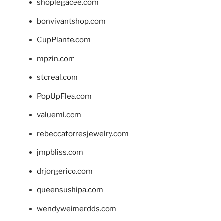
shoplegacee.com
bonvivantshop.com
CupPlante.com
mpzin.com
stcreal.com
PopUpFlea.com
valueml.com
rebeccatorresjewelry.com
jmpbliss.com
drjorgerico.com
queensushipa.com
wendyweimerdds.com