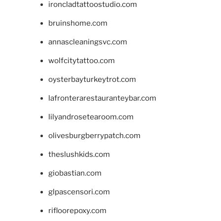
ironcladtattoostudio.com
bruinshome.com
annascleaningsvc.com
wolfcitytattoo.com
oysterbayturkeytrot.com
lafronterarestauranteybar.com
lilyandrosetearoom.com
olivesburgberrypatch.com
theslushkids.com
giobastian.com
glpascensori.com
rifloorepoxy.com