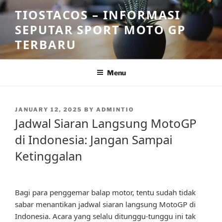
Skip
TIOSTACOS – INFORMASI
to
SEPUTAR SPORT MOTO GP
content
TERBARU
Menu
POSTED
JANUARY 12, 2025
BY
ADMINTIO
ON
Jadwal Siaran Langsung MotoGP
di Indonesia: Jangan Sampai
Ketinggalan
Bagi para penggemar balap motor, tentu sudah tidak
sabar menantikan jadwal siaran langsung MotoGP di
Indonesia. Acara yang selalu ditunggu-tunggu ini tak