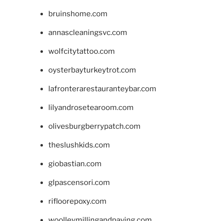
bruinshome.com
annascleaningsvc.com
wolfcitytattoo.com
oysterbayturkeytrot.com
lafronterarestauranteybar.com
lilyandrosetearoom.com
olivesburgberrypatch.com
theslushkids.com
giobastian.com
glpascensori.com
rifloorepoxy.com
woolleymillingandpaving.com