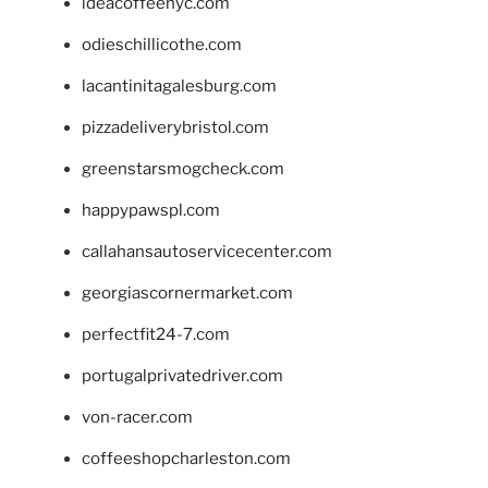
ideacoffeenyc.com
odieschillicothe.com
lacantinitagalesburg.com
pizzadeliverybristol.com
greenstarsmogcheck.com
happypawspl.com
callahansautoservicecenter.com
georgiascornermarket.com
perfectfit24-7.com
portugalprivatedriver.com
von-racer.com
coffeeshopcharleston.com