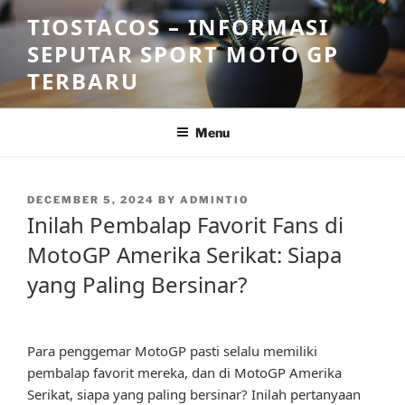
Skip
TIOSTACOS – INFORMASI
to
SEPUTAR SPORT MOTO GP
content
TERBARU
Menu
POSTED
DECEMBER 5, 2024
BY
ADMINTIO
ON
Inilah Pembalap Favorit Fans di
MotoGP Amerika Serikat: Siapa
yang Paling Bersinar?
Para penggemar MotoGP pasti selalu memiliki
pembalap favorit mereka, dan di MotoGP Amerika
Serikat, siapa yang paling bersinar? Inilah pertanyaan