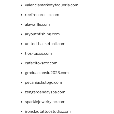
valenciamarketytaqueria.com
reefrecordsllc.com
alawaffle.com
aryouthfishing.com
united-basketball.com
tios-tacos.com
cafecito-satx.com
graduacionviu2023.com
pecanjackstogo.com
zengardendayspa.com
sparklejewelryinc.com
ironcladtattoostudio.com