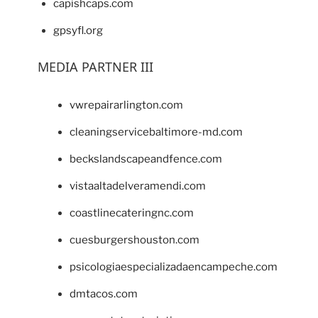
capishcaps.com
gpsyfl.org
MEDIA PARTNER III
vwrepairarlington.com
cleaningservicebaltimore-md.com
beckslandscapeandfence.com
vistaaltadelveramendi.com
coastlinecateringnc.com
cuesburgershouston.com
psicologiaespecializadaencampeche.com
dmtacos.com