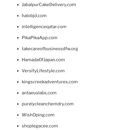
JabalpurCakeDelivery.com
halobjd.com
intelligenceqatar.com
PikaPikaApp.com
takecareofbusinessdfw.org
HamadaOfJapan.com
VersifyLifestyle.com
kingscreekadventures.com
antaeuslabs.com
purelycleanchemdry.com
WishOping.com
shoplegacee.com