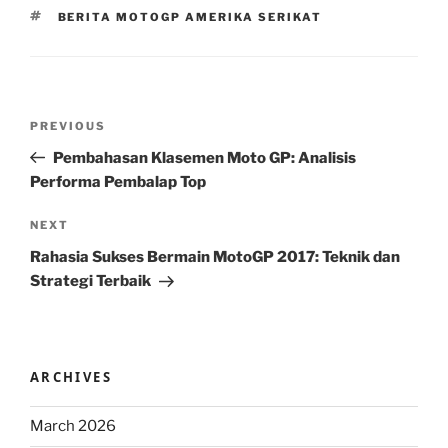
TAGS
BERITA MOTOGP AMERIKA SERIKAT
Post
Previous
PREVIOUS
navigation
Post
Pembahasan Klasemen Moto GP: Analisis
Performa Pembalap Top
Next
NEXT
Post
Rahasia Sukses Bermain MotoGP 2017: Teknik dan
Strategi Terbaik
ARCHIVES
March 2026