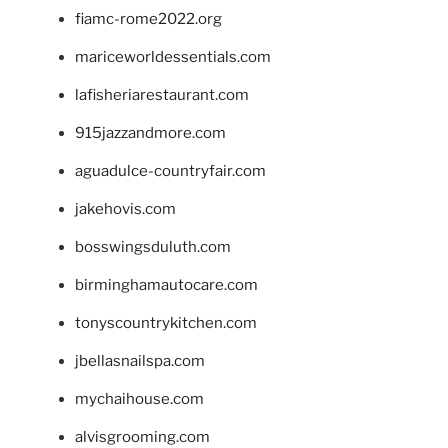
fiamc-rome2022.org
mariceworldessentials.com
lafisheriarestaurant.com
915jazzandmore.com
aguadulce-countryfair.com
jakehovis.com
bosswingsduluth.com
birminghamautocare.com
tonyscountrykitchen.com
jbellasnailspa.com
mychaihouse.com
alvisgrooming.com