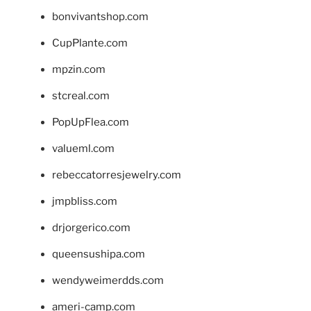
bonvivantshop.com
CupPlante.com
mpzin.com
stcreal.com
PopUpFlea.com
valueml.com
rebeccatorresjewelry.com
jmpbliss.com
drjorgerico.com
queensushipa.com
wendyweimerdds.com
ameri-camp.com