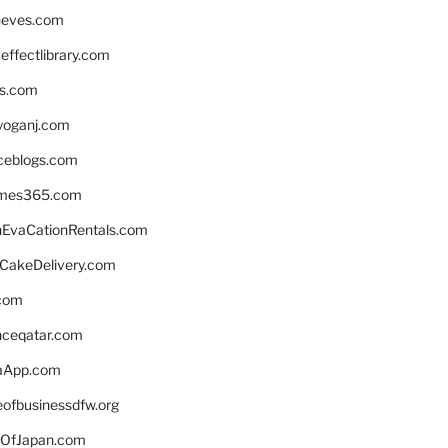
neves.com
ffectlibrary.com
ns.com
yoganj.com
rceblogs.com
ames365.com
EvaCationRentals.com
rCakeDelivery.com
.com
enceqatar.com
aApp.com
eofbusinessdfw.org
OfJapan.com