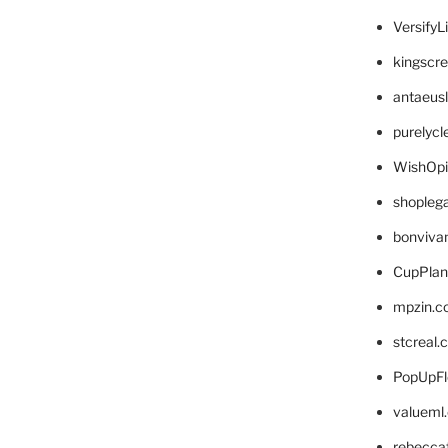
VersifyL
kingscr
antaeus
purelyc
WishOp
shopleg
bonviva
CupPlan
mpzin.c
stcreal.
PopUpFl
valueml
rebecca