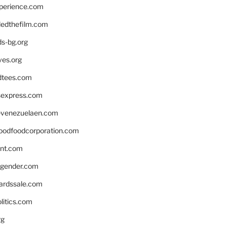
xperience.com
edthefilm.com
ds-bg.org
ves.org
tees.com
rsexpress.com
venezuelaen.com
oodfoodcorporation.com
nnt.com
gender.com
ardssale.com
litics.com
rg