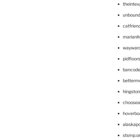
theinte
unbound
catfrien
marianli
wayward
pidfloo
bancode
betterm
hingsto
choosea
hoverbo
alaskapo
stsmp.o