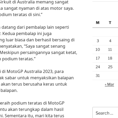
irkuit di Australia memang sangat
a sangat nyaman di atas motor saya.
dium teratas di sini.”
M
T
 datang dari pembalap lain seperti
. Kedua pembalap ini juga
luar biasa dan berhasil bersaing di
3
4
menyatakan, “Saya sangat senang
10
11
. Meskipun persaingannya sangat ketat,
17
18
h podium teratas.”
24
25
i di MotoGP Australia 2023, para
31
ak sabar untuk menyaksikan balapan
 akan terus berusaha keras untuk
« Mar
 balapan.
 meraih podium teratas di MotoGP
entu akan terungkap dalam hasil
Search
. Sementara itu, mari kita terus
for: