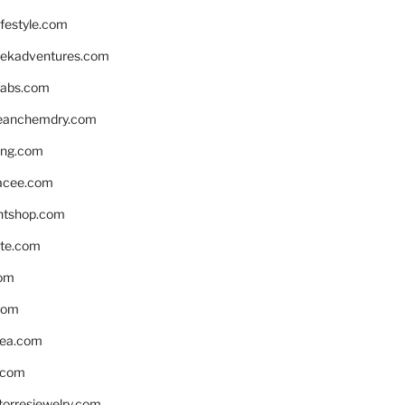
ifestyle.com
eekadventures.com
labs.com
leanchemdry.com
ing.com
acee.com
ntshop.com
te.com
om
com
ea.com
.com
torresjewelry.com