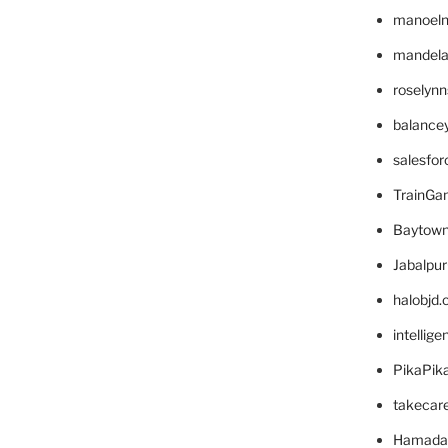
manoel
mandelae
roselyn
balance
salesfo
TrainG
Baytown
Jabalpu
halobjd
intellig
PikaPik
takecar
Hamada