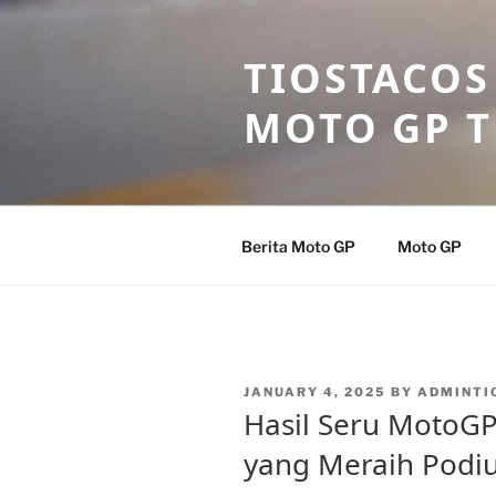
Skip
to
TIOSTACOS
content
MOTO GP 
Berita Moto GP
Moto GP
POSTED
JANUARY 4, 2025
BY
ADMINTI
ON
Hasil Seru MotoGP 
yang Meraih Podiu