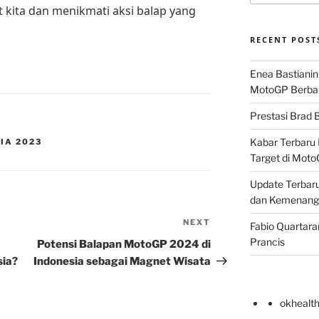
 kita dan menikmati aksi balap yang
RECENT POST
Enea Bastianin
MotoGP Berba
Prestasi Brad B
Kabar Terbaru 
IA 2023
Target di Mot
Update Terbaru
dan Kemenang
NEXT
Next
Fabio Quartara
Post
Prancis
Potensi Balapan MotoGP 2024 di
sia?
Indonesia sebagai Magnet Wisata
okhealt