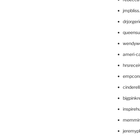
jmpblis
drjorger
queensu
wendyw
ameri-
hrsrece
empcon
cinderel
bigpinkr
inspireh
memming
jeremyp