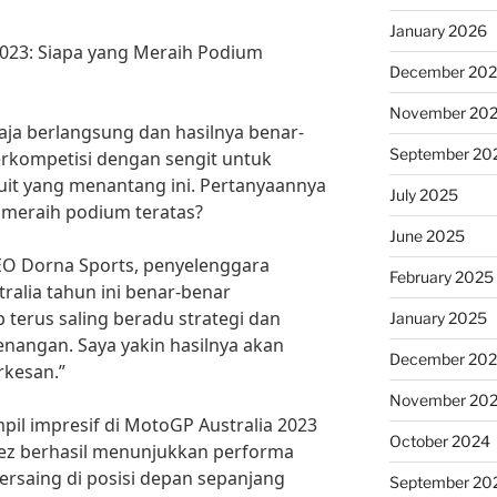
January 2026
2023: Siapa yang Meraih Podium
December 20
November 20
aja berlangsung dan hasilnya benar-
September 20
erkompetisi dengan sengit untuk
kuit yang menantang ini. Pertanyaannya
July 2025
l meraih podium teratas?
June 2025
EO Dorna Sports, penyelenggara
February 2025
tralia tahun ini benar-benar
terus saling beradu strategi dan
January 2025
nangan. Saya yakin hasilnya akan
December 20
kesan.”
November 20
pil impresif di MotoGP Australia 2023
October 2024
ez berhasil menunjukkan performa
bersaing di posisi depan sepanjang
September 20