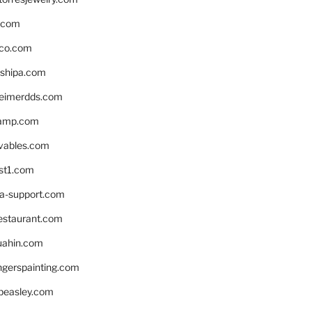
s.com
ico.com
shipa.com
eimerdds.com
camp.com
ivables.com
st1.com
la-support.com
estaurant.com
uahin.com
erspainting.com
beasley.com