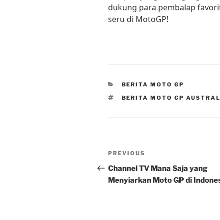
dukung para pembalap favorit
seru di MotoGP!
CATEGORIES
BERITA MOTO GP
TAGS
BERITA MOTO GP AUSTRAL
Post
Previous
PREVIOUS
navigation
Post
Channel TV Mana Saja yang
Menyiarkan Moto GP di Indone