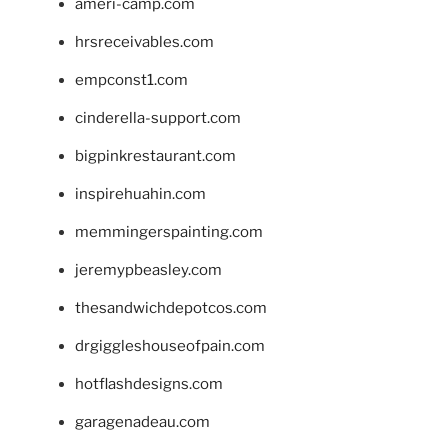
ameri-camp.com
hrsreceivables.com
empconst1.com
cinderella-support.com
bigpinkrestaurant.com
inspirehuahin.com
memmingerspainting.com
jeremypbeasley.com
thesandwichdepotcos.com
drgiggleshouseofpain.com
hotflashdesigns.com
garagenadeau.com