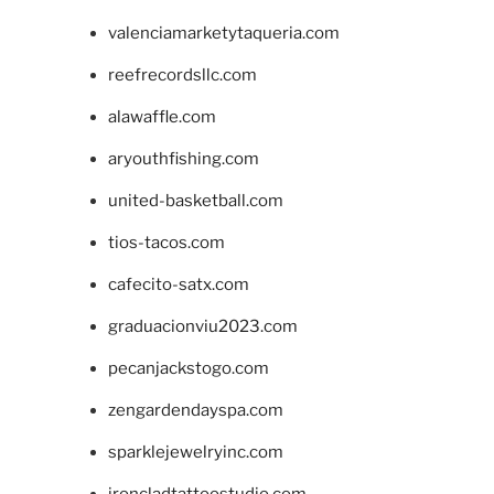
valenciamarketytaqueria.com
reefrecordsllc.com
alawaffle.com
aryouthfishing.com
united-basketball.com
tios-tacos.com
cafecito-satx.com
graduacionviu2023.com
pecanjackstogo.com
zengardendayspa.com
sparklejewelryinc.com
ironcladtattoostudio.com