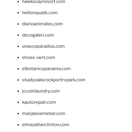
hawkscayresort.com
hellonquads.com
diarioanimales.com
decogaleri.com
unavozparadios.com
shoes-vert.com
elbotanicopanama.com
shadyoaksrockportrvpark.com
jccoinlaundry.com
kautorepair.com
marjaeswinebar.com
elmazatlanclinton.com