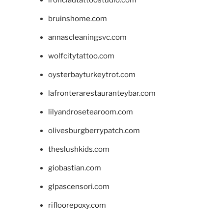
bruinshome.com
annascleaningsvc.com
wolfcitytattoo.com
oysterbayturkeytrot.com
lafronterarestauranteybar.com
lilyandrosetearoom.com
olivesburgberrypatch.com
theslushkids.com
giobastian.com
glpascensori.com
rifloorepoxy.com