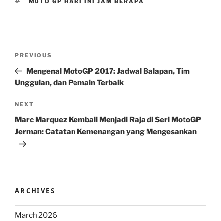
TAGS
MOTO GP HARI INI JAM BERAPA
Post
Previous
PREVIOUS
navigation
Post
Mengenal MotoGP 2017: Jadwal Balapan, Tim
Unggulan, dan Pemain Terbaik
Next
NEXT
Post
Marc Marquez Kembali Menjadi Raja di Seri MotoGP
Jerman: Catatan Kemenangan yang Mengesankan
ARCHIVES
March 2026