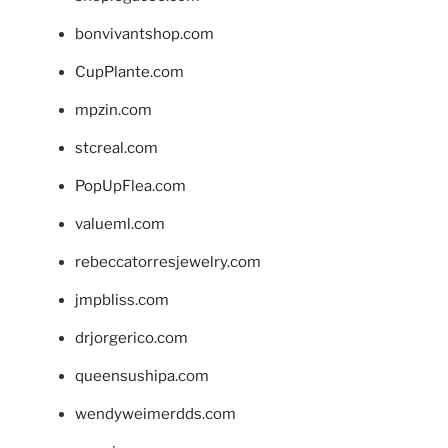
bonvivantshop.com
CupPlante.com
mpzin.com
stcreal.com
PopUpFlea.com
valueml.com
rebeccatorresjewelry.com
jmpbliss.com
drjorgerico.com
queensushipa.com
wendyweimerdds.com