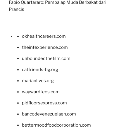
Fabio Quartararo: Pembalap Muda Berbakat dari
Prancis
okhealthcareers.com
theintexperience.com
unboundedthefilm.com
catfriends-bg.org
marianlives.org
waywardtees.com
pidfloorsexpress.com
bancodevenezuelaen.com
bettermoodfoodcorporation.com