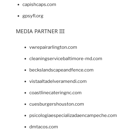
capishcaps.com
gpsyfl.org
MEDIA PARTNER III
vwrepairarlington.com
cleaningservicebaltimore-md.com
beckslandscapeandfence.com
vistaaltadelveramendi.com
coastlinecateringnc.com
cuesburgershouston.com
psicologiaespecializadaencampeche.com
dmtacos.com