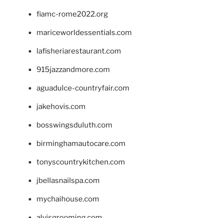
fiamc-rome2022.org
mariceworldessentials.com
lafisheriarestaurant.com
915jazzandmore.com
aguadulce-countryfair.com
jakehovis.com
bosswingsduluth.com
birminghamautocare.com
tonyscountrykitchen.com
jbellasnailspa.com
mychaihouse.com
alvisgrooming.com