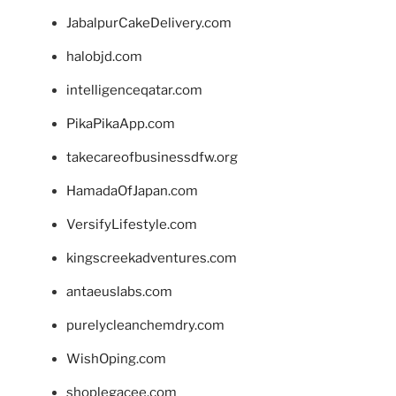
JabalpurCakeDelivery.com
halobjd.com
intelligenceqatar.com
PikaPikaApp.com
takecareofbusinessdfw.org
HamadaOfJapan.com
VersifyLifestyle.com
kingscreekadventures.com
antaeuslabs.com
purelycleanchemdry.com
WishOping.com
shoplegacee.com