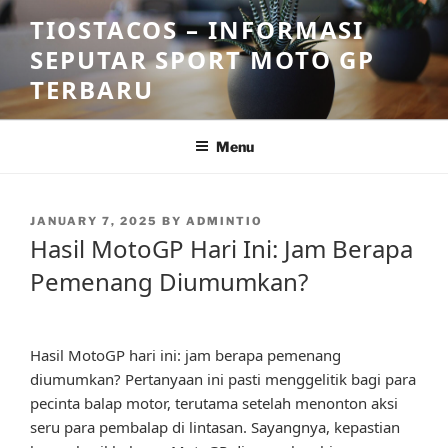
Skip
TIOSTACOS – INFORMASI
to
SEPUTAR SPORT MOTO GP
content
TERBARU
Menu
POSTED
JANUARY 7, 2025
BY
ADMINTIO
ON
Hasil MotoGP Hari Ini: Jam Berapa
Pemenang Diumumkan?
Hasil MotoGP hari ini: jam berapa pemenang
diumumkan? Pertanyaan ini pasti menggelitik bagi para
pecinta balap motor, terutama setelah menonton aksi
seru para pembalap di lintasan. Sayangnya, kepastian