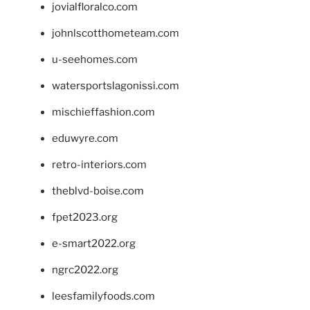
jovialfloralco.com
johnlscotthometeam.com
u-seehomes.com
watersportslagonissi.com
mischieffashion.com
eduwyre.com
retro-interiors.com
theblvd-boise.com
fpet2023.org
e-smart2022.org
ngrc2022.org
leesfamilyfoods.com