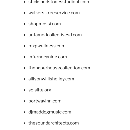
sticksandstonesstudiooh.com
walkers-treeservice.com
shopmossi.com
untamedcollectivesd.com
mxpwellness.com
infernocanine.com
thepaperhousecollection.com
allisonwillisholley.com
solslite.org
portwayinn.com
djmaddogmusic.com
thesoundarchitects.com