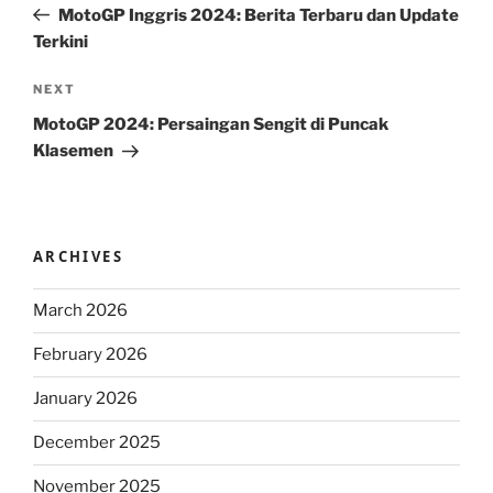
Post
MotoGP Inggris 2024: Berita Terbaru dan Update
Terkini
Next
NEXT
Post
MotoGP 2024: Persaingan Sengit di Puncak
Klasemen
ARCHIVES
March 2026
February 2026
January 2026
December 2025
November 2025