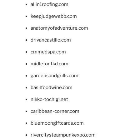
allin1roofing.com
keepjudgewebb.com
anatomyofadventure.com
drivancastillo.com
cmmedspa.com
midletontkd.com
gardensandgrills.com
basilfoodwine.com
nikko-tochigi.net
caribbean-corner.com
bluemoongiftcards.com
rivercitysteampunkexpo.com