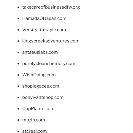
takecareofbusinessdfw.org
HamadaOfJapan.com
VersifyLifestyle.com
kingscreekadventures.com
antaeuslabs.com
purelycleanchemdry.com
WishOping.com
shoplegacee.com
bonvivantshop.com
CupPlante.com
mpzin.com
stcreal.com