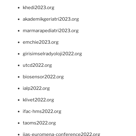
khedi2023.org
akademikgeriatri2023.org
marmarapediatri2023.org
emchie2023.org
girisimselradyoloji2022.org
utcd2022.org
biosensor2022.org
ialp2022.org
klivet2022.org
ifac-hms2022.org
taoms2022.org
iias-euromena-conference2022.org