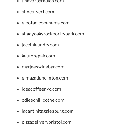
unavozparadios.com
shoes-vert.com
elbotanicopanama.com
shadyoaksrockportrvpark.com
jccoinlaundry.com
kautorepair.com
marjaeswinebar.com
elmazatlanclinton.com
ideacoffeenyc.com
odieschillicothe.com
lacantinitagalesburg.com
pizzadeliverybristol.com