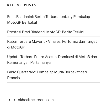
RECENT POSTS
Enea Bastianini: Berita Terbaru tentang Pembalap
MotoGP Berbakat
Prestasi Brad Binder di MotoGP: Berita Terkini
Kabar Terbaru Maverick Vinales: Performa dan Target
di MotoGP
Update Terbaru Pedro Acosta: Dominasi di Moto3 dan
Kemenangan Pertamanya
Fabio Quartararo: Pembalap Muda Berbakat dari
Prancis
okhealthcareers.com