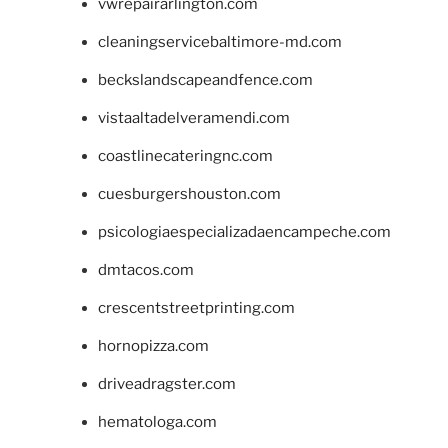
vwrepairarlington.com
cleaningservicebaltimore-md.com
beckslandscapeandfence.com
vistaaltadelveramendi.com
coastlinecateringnc.com
cuesburgershouston.com
psicologiaespecializadaencampeche.com
dmtacos.com
crescentstreetprinting.com
hornopizza.com
driveadragster.com
hematologa.com