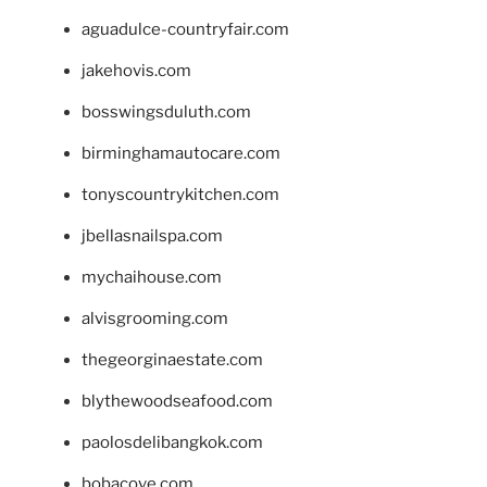
aguadulce-countryfair.com
jakehovis.com
bosswingsduluth.com
birminghamautocare.com
tonyscountrykitchen.com
jbellasnailspa.com
mychaihouse.com
alvisgrooming.com
thegeorginaestate.com
blythewoodseafood.com
paolosdelibangkok.com
bobacove.com