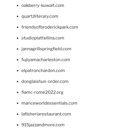
oakberry-kuwait.com
quartzliterary.com
friendsofbroderickpark.com
studiopiattellina.com
jannagrillspringfield.com
fujiyamacharleston.com
elpatronchardon.com
donglaishun-order.com
fiamc-rome2022.org
mariceworldessentials.com
lafisheriarestaurant.com
915jazzandmore.com