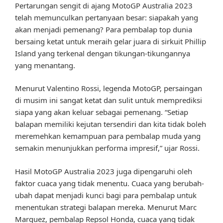
Pertarungan sengit di ajang MotoGP Australia 2023
telah memunculkan pertanyaan besar: siapakah yang
akan menjadi pemenang? Para pembalap top dunia
bersaing ketat untuk meraih gelar juara di sirkuit Phillip
Island yang terkenal dengan tikungan-tikungannya
yang menantang.
Menurut Valentino Rossi, legenda MotoGP, persaingan
di musim ini sangat ketat dan sulit untuk memprediksi
siapa yang akan keluar sebagai pemenang. “Setiap
balapan memiliki kejutan tersendiri dan kita tidak boleh
meremehkan kemampuan para pembalap muda yang
semakin menunjukkan performa impresif,” ujar Rossi.
Hasil MotoGP Australia 2023 juga dipengaruhi oleh
faktor cuaca yang tidak menentu. Cuaca yang berubah-
ubah dapat menjadi kunci bagi para pembalap untuk
menentukan strategi balapan mereka. Menurut Marc
Marquez, pembalap Repsol Honda, cuaca yang tidak