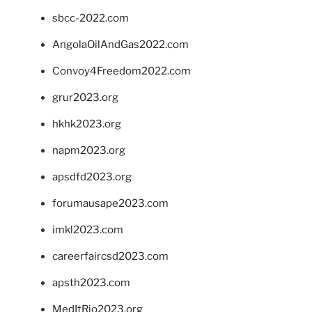
sbcc-2022.com
AngolaOilAndGas2022.com
Convoy4Freedom2022.com
grur2023.org
hkhk2023.org
napm2023.org
apsdfd2023.org
forumausape2023.com
imkl2023.com
careerfaircsd2023.com
apsth2023.com
MedItRio2023.org