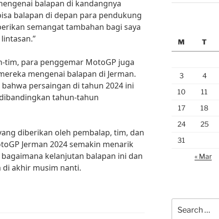
engenai balapan di kandangnya
 bisa balapan di depan para pendukung
berikan semangat tambahan bagi saya
lintasan.”
M
T
m-tim, para penggemar MotoGP juga
ereka mengenai balapan di Jerman.
3
4
 bahwa persaingan di tahun 2024 ini
10
11
dibandingkan tahun-tahun
17
18
24
25
ng diberikan oleh pembalap, tim, dan
31
otoGP Jerman 2024 semakin menarik
ja bagaimana kelanjutan balapan ini dan
« Mar
 di akhir musim nanti.
Search
for: