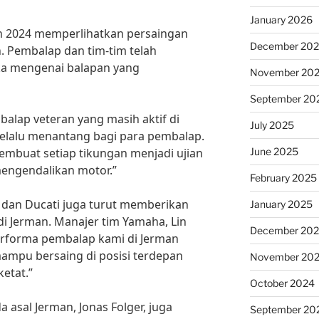
January 2026
n 2024 memperlihatkan persaingan
December 20
n. Pembalap dan tim-tim telah
a mengenai balapan yang
November 20
September 20
balap veteran yang masih aktif di
July 2025
selalu menantang bagi para pembalap.
June 2025
membuat setiap tikungan menjadi ujian
engendalikan motor.”
February 2025
 dan Ducati juga turut memberikan
January 2025
i Jerman. Manajer tim Yamaha, Lin
December 20
erforma pembalap kami di Jerman
mpu bersaing di posisi terdepan
November 20
etat.”
October 2024
asal Jerman, Jonas Folger, juga
September 20