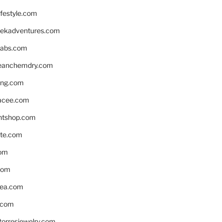
ifestyle.com
eekadventures.com
labs.com
leanchemdry.com
ing.com
acee.com
ntshop.com
te.com
om
com
ea.com
.com
torresjewelry.com