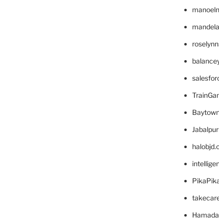
manoel
mandelae
roselyn
balance
salesfo
TrainG
Baytown
Jabalpu
halobjd
intellig
PikaPik
takecar
Hamada