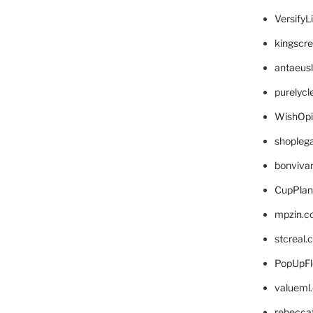
VersifyL
kingscr
antaeus
purelyc
WishOp
shopleg
bonviva
CupPlan
mpzin.c
stcreal.
PopUpFl
valueml
rebecca