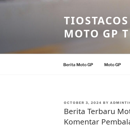
Skip
to
TIOSTACOS
content
MOTO GP 
Berita Moto GP
Moto GP
POSTED
OCTOBER 3, 2024
BY
ADMINTI
ON
Berita Terbaru Mo
Komentar Pembal