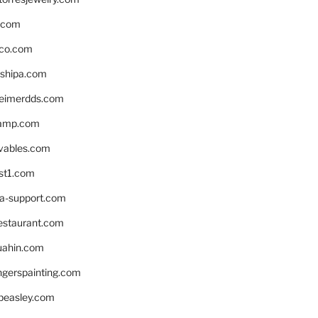
s.com
ico.com
shipa.com
eimerdds.com
camp.com
ivables.com
st1.com
la-support.com
estaurant.com
uahin.com
erspainting.com
beasley.com