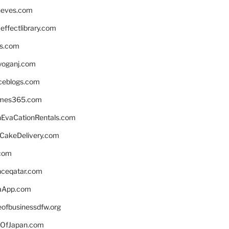
neves.com
ffectlibrary.com
ns.com
yoganj.com
rceblogs.com
ames365.com
EvaCationRentals.com
rCakeDelivery.com
.com
enceqatar.com
aApp.com
eofbusinessdfw.org
OfJapan.com