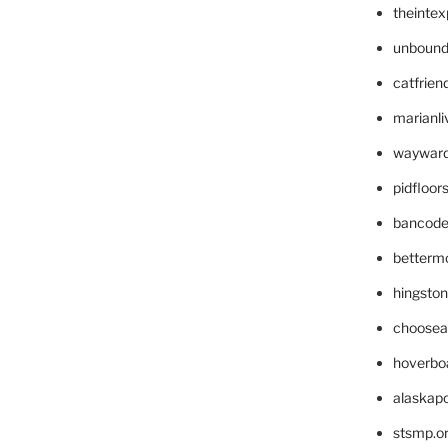
theinte
unbound
catfrien
marianli
wayward
pidfloo
bancode
betterm
hingsto
choosea
hoverbo
alaskapo
stsmp.o