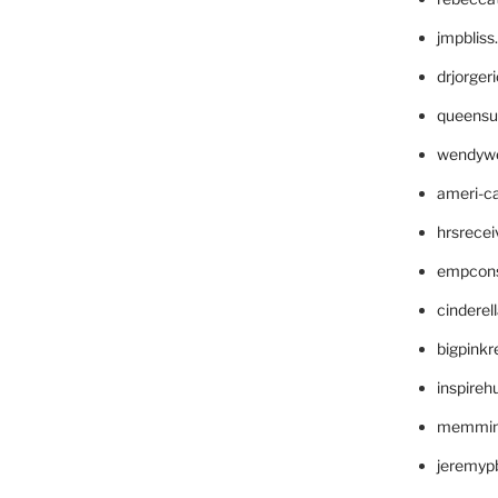
jmpblis
drjorger
queensu
wendyw
ameri-
hrsrece
empcon
cinderel
bigpinkr
inspireh
memming
jeremyp