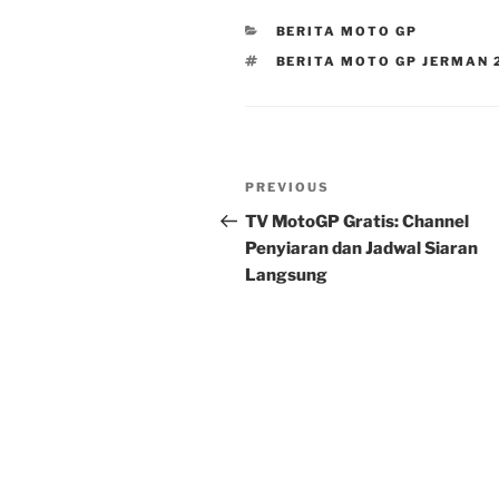
CATEGORIES
BERITA MOTO GP
TAGS
BERITA MOTO GP JERMAN 
Post
Previous
PREVIOUS
navigation
Post
TV MotoGP Gratis: Channel
Penyiaran dan Jadwal Siaran
Langsung