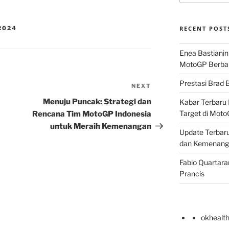
2024
RECENT POST
Enea Bastianin
MotoGP Berba
Prestasi Brad B
NEXT
Next
Post
Menuju Puncak: Strategi dan
Kabar Terbaru 
Target di Mot
Rencana Tim MotoGP Indonesia
untuk Meraih Kemenangan
Update Terbaru
dan Kemenang
Fabio Quartara
Prancis
okhealt