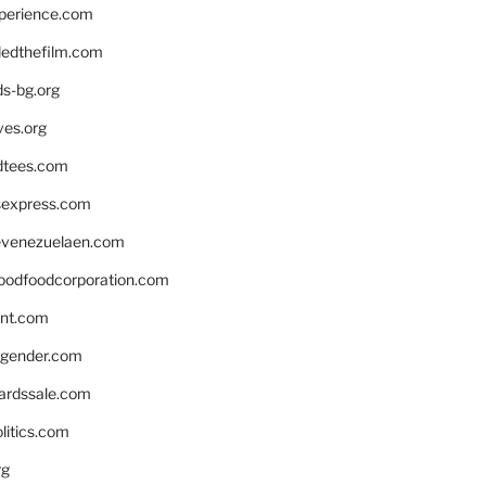
xperience.com
edthefilm.com
ds-bg.org
ves.org
tees.com
rsexpress.com
venezuelaen.com
oodfoodcorporation.com
nnt.com
gender.com
ardssale.com
litics.com
rg