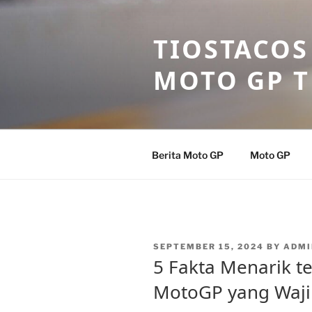
Skip
to
TIOSTACOS
content
MOTO GP 
Berita Moto GP
Moto GP
POSTED
SEPTEMBER 15, 2024
BY
ADMI
ON
5 Fakta Menarik 
MotoGP yang Waji