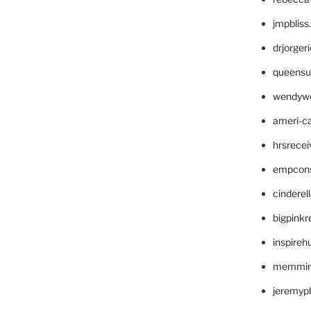
jmpblis
drjorger
queensu
wendyw
ameri-
hrsrece
empcon
cinderel
bigpinkr
inspireh
memming
jeremyp