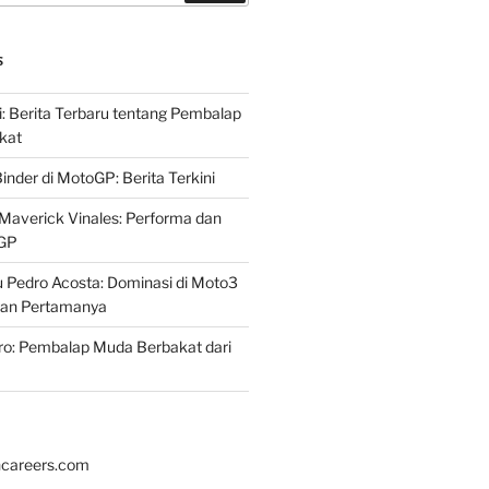
S
i: Berita Terbaru tentang Pembalap
kat
inder di MotoGP: Berita Terkini
Maverick Vinales: Performa dan
oGP
 Pedro Acosta: Dominasi di Moto3
an Pertamanya
ro: Pembalap Muda Berbakat dari
hcareers.com