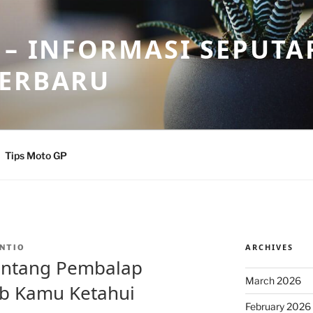
 – INFORMASI SEPUTA
TERBARU
Tips Moto GP
ARCHIVES
NTIO
tentang Pembalap
March 2026
b Kamu Ketahui
February 2026