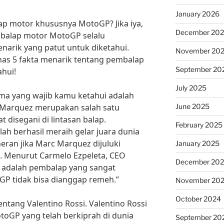
January 2026
 motor khususnya MotoGP? Jika iya,
December 20
 balap motor MotoGP selalu
arik yang patut untuk diketahui.
November 20
ahas 5 fakta menarik tentang pembalap
September 20
hui!
July 2025
ma yang wajib kamu ketahui adalah
June 2025
 Marquez merupakan salah satu
disegani di lintasan balap.
February 2025
ah berhasil meraih gelar juara dunia
eran jika Marc Marquez dijuluki
January 2025
. Menurut Carmelo Ezpeleta, CEO
December 20
 adalah pembalap yang sangat
oGP tidak bisa dianggap remeh.”
November 20
October 2024
ntang Valentino Rossi. Valentino Rossi
oGP yang telah berkiprah di dunia
September 20