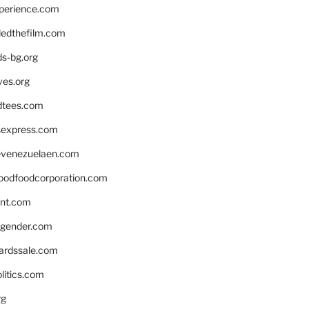
xperience.com
edthefilm.com
ds-bg.org
ves.org
tees.com
rsexpress.com
venezuelaen.com
oodfoodcorporation.com
nnt.com
gender.com
ardssale.com
litics.com
rg