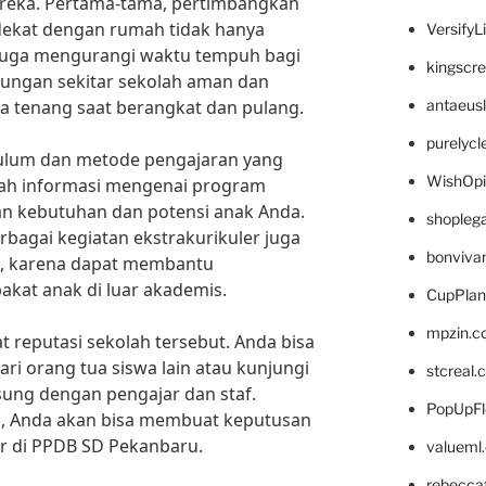
reka. Pertama-tama, pertimbangkan
 dekat dengan rumah tidak hanya
VersifyL
juga mengurangi waktu tempuh bagi
kingscr
ngkungan sekitar sekolah aman dan
 tenang saat berangkat dan pulang.
antaeus
purelyc
ikulum dan metode pengajaran yang
WishOp
ilah informasi mengenai program
an kebutuhan dan potensi anak Anda.
shopleg
bagai kegiatan ekstrakurikuler juga
bonviva
ik, karena dapat membantu
at anak di luar akademis.
CupPlan
mpzin.c
at reputasi sekolah tersebut. Anda bisa
ari orang tua siswa lain atau kunjungi
stcreal.
sung dengan pengajar dan staf.
PopUpFl
, Anda akan bisa membuat keputusan
ar di PPDB SD Pekanbaru.
valueml
rebecca