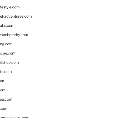
ifestyle.com
eekadventures.com
labs.com
leanchemdry.com
ing.com
acee.com
ntshop.com
te.com
om
com
ea.com
.com
torresjewelry.com