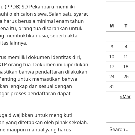
ru (PPDB) SD Pekanbaru memiliki
uhi oleh calon siswa. Salah satu syarat
wa harus berusia minimal enam tahun
M
T
ena itu, orang tua disarankan untuk
 membuktikan usia, seperti akta
tas lainnya.
3
4
10
11
arus memiliki dokumen identitas diri,
KTP orang tua. Dokumen ini diperlukan
17
18
mastikan bahwa pendaftaran dilakukan
24
25
 Penting untuk memastikan bahwa
kan lengkap dan sesuai dengan
31
agar proses pendaftaran dapat
« Mar
 juga diwajibkan untuk mengikuti
n yang ditetapkan oleh pihak sekolah.
Search
line maupun manual yang harus
for: