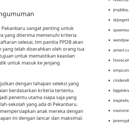
jmpblis
Pengumuman
drjorger
D Pekanbaru sangat penting untuk
queensu
a yang diterima memenuhi kriteria
wendyw
aftaran selesai, tim panitia PPDB akan
 yang telah diserahkan oleh orang tua
ameri-
ertujuan untuk memastikan keaslian
hrsrece
idik untuk masuk ke jenjang
empcon
cinderel
lanjutkan dengan tahapan seleksi yang
ian berdasarkan kriteria tertentu.
bigpinkr
njadi penentu utama siapa saja yang
inspireh
olah-sekolah yang ada di Pekanbaru.
uk mempersiapkan anak mereka dengan
memming
hapan ini dengan lancar dan maksimal.
jeremyp