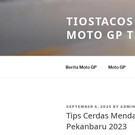
Skip
to
TIOSTACOS
content
MOTO GP 
Berita Moto GP
Moto GP
POSTED
SEPTEMBER 6, 2025
BY
ADMIN
ON
Tips Cerdas Menda
Pekanbaru 2023