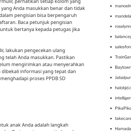
ormulir, perhatikan setiap kolom yang
manoel
asi yang Anda masukkan benar dan tidak
 dalam pengisian bisa berpengaruh
mandelae
ftaran. Baca petunjuk pengisian
roselyn
 untuk bertanya kepada petugas jika
balance
salesfo
lir, lakukan pengecekan ulang
ng telah Anda masukkan. Pastikan
TrainG
belum mengirimkan atau menyerahkan
Baytown
 dibekali informasi yang tepat dan
Jabalpu
ap menghadapi proses PPDB SD
halobjd
intellig
PikaPik
takecar
ntuk anak Anda adalah langkah
Hamada