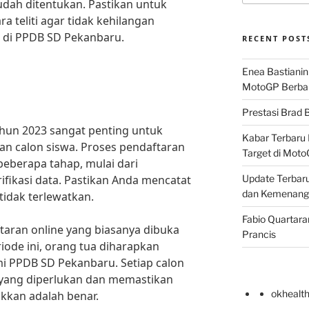
udah ditentukan. Pastikan untuk
a teliti agar tidak kehilangan
 di PPDB SD Pekanbaru.
RECENT POST
Enea Bastianin
MotoGP Berba
Prestasi Brad B
hun 2023 sangat penting untuk
Kabar Terbaru 
dan calon siswa. Proses pendaftaran
Target di Mot
eberapa tahap, mulai dari
ifikasi data. Pastikan Anda mencatat
Update Terbaru
dan Kemenang
tidak terlewatkan.
Fabio Quartara
aran online yang biasanya dibuka
Prancis
iode ini, orang tua diharapkan
mi PPDB SD Pekanbaru. Setiap calon
 yang diperlukan dan memastikan
okhealt
kkan adalah benar.