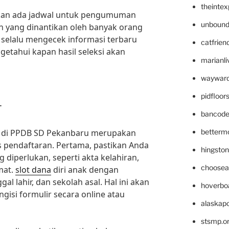
theinte
akan ada jadwal untuk pengumuman
unbound
en yang dinantikan oleh banyak orang
k selalu mengecek informasi terbaru
catfrien
getahui kapan hasil seleksi akan
marianli
wayward
pidfloo
r
bancode
n di PPDB SD Pekanbaru merupakan
betterm
 pendaftaran. Pertama, pastikan Anda
hingsto
diperlukan, seperti akta kelahiran,
choosea
mat.
slot dana
diri anak dengan
l lahir, dan sekolah asal. Hal ini akan
hoverbo
si formulir secara online atau
alaskapo
stsmp.o