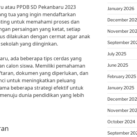
aru atau PPDB SD Pekanbaru 2023
January 2026
ang tua yang ingin mendaftarkan
December 20
enting untuk memahami proses dan
ngan persaingan yang ketat, setiap
November 20
us dilakukan dengan cermat agar anak
September 20
sekolah yang diinginkan.
July 2025
u, ada beberapa tips cerdas yang
June 2025
an calon siswa. Memiliki pemahaman
aftaran, dokumen yang diperlukan, dan
February 2025
nci untuk meningkatkan peluang
sama beberapa strategi efektif untuk
January 2025
menuju dunia pendidikan yang lebih
December 20
November 20
October 2024
ran
September 20