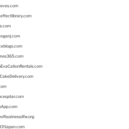
neves.com
ffectlibrary.com
ns.com
yoganj.com
rceblogs.com
ames365.com
EvaCationRentals.com
rCakeDelivery.com
.com
enceqatar.com
aApp.com
eofbusinessdfw.org
OfJapan.com