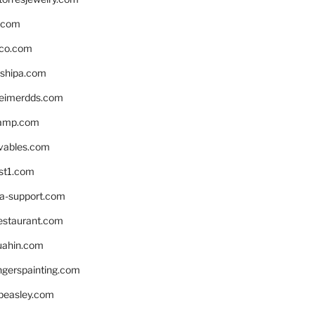
s.com
ico.com
shipa.com
eimerdds.com
camp.com
ivables.com
st1.com
la-support.com
estaurant.com
uahin.com
erspainting.com
beasley.com