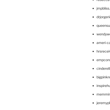
jmpblis
drjorger
queensu
wendyw
ameri-
hrsrece
empcon
cinderel
bigpinkr
inspireh
memming
jeremyp