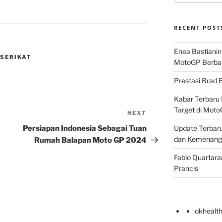
RECENT POST
Enea Bastianin
 SERIKAT
MotoGP Berba
Prestasi Brad B
Kabar Terbaru 
Target di Mot
NEXT
Next
Post
Persiapan Indonesia Sebagai Tuan
Update Terbaru
dan Kemenang
Rumah Balapan Moto GP 2024
Fabio Quartara
Prancis
okhealt