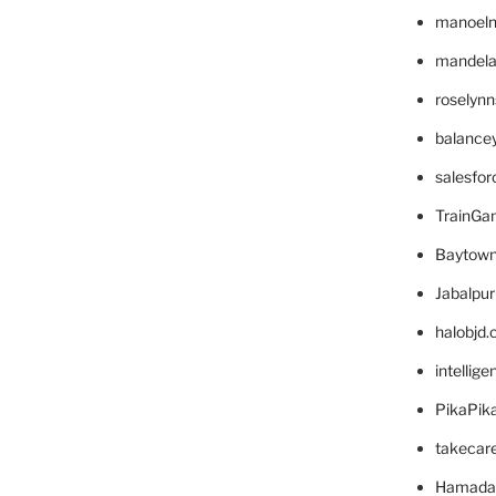
manoel
mandelae
roselyn
balance
salesfo
TrainG
Baytown
Jabalpu
halobjd
intellig
PikaPik
takecar
Hamada