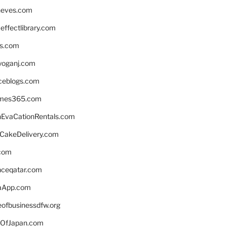
neves.com
ffectlibrary.com
ns.com
yoganj.com
rceblogs.com
ames365.com
EvaCationRentals.com
rCakeDelivery.com
.com
enceqatar.com
aApp.com
eofbusinessdfw.org
OfJapan.com