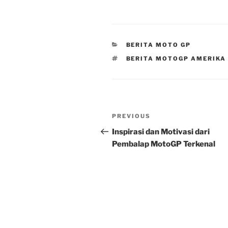
CATEGORIES
BERITA MOTO GP
TAGS
BERITA MOTOGP AMERIKA
Post
Previous
PREVIOUS
navigation
Post
Inspirasi dan Motivasi dari
Pembalap MotoGP Terkenal