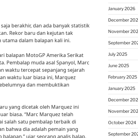
January 2026
December 20
aja berakhir, dan ada banyak statistik
November 20
kan. Rekor baru dan kejutan tak
 utama dalam balapan kali ini.
September 20
July 2025
dari balapan MotoGP Amerika Serikat
pta. Pembalap muda asal Spanyol, Marc
June 2025
n waktu tercepat sepanjang sejarah
tan waktu luar biasa ini, Marquez
February 2025
sebelumnya dan membuktikan
January 2025
December 20
aru yang dicetak oleh Marquez ini
November 20
uar biasa. “Marc Marquez telah
 salah satu pembalap terbaik di
October 2024
kan bahwa dia adalah pemain yang
September 20
 balapan,” ujar seorang analis balap.