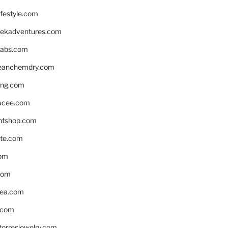
ifestyle.com
eekadventures.com
labs.com
leanchemdry.com
ing.com
acee.com
ntshop.com
te.com
om
com
ea.com
.com
torresjewelry.com