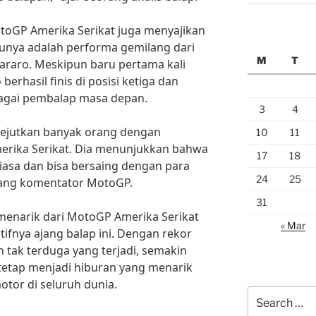
otoGP Amerika Serikat juga menyajikan
atunya adalah performa gemilang dari
M
T
araro. Meskipun baru pertama kali
 berhasil finis di posisi ketiga dan
agai pembalap masa depan.
3
4
gejutkan banyak orang dengan
10
11
rika Serikat. Dia menunjukkan bahwa
17
18
biasa dan bisa bersaing dengan para
24
25
rang komentator MotoGP.
31
 menarik dari MotoGP Amerika Serikat
« Mar
fnya ajang balap ini. Dengan rekor
n tak terduga yang terjadi, semakin
tap menjadi hiburan yang menarik
tor di seluruh dunia.
Search
for: