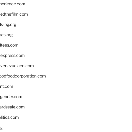
xperience.com
edthefilm.com
ds-bg.org
ves.org
tees.com
rsexpress.com
venezuelaen.com
oodfoodcorporation.com
nnt.com
gender.com
ardssale.com
litics.com
rg