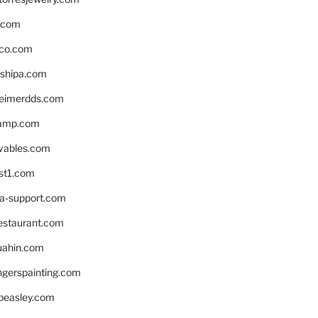
s.com
ico.com
shipa.com
eimerdds.com
camp.com
ivables.com
st1.com
la-support.com
estaurant.com
uahin.com
erspainting.com
beasley.com