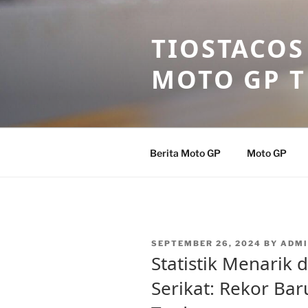
Skip
to
TIOSTACOS
content
MOTO GP 
Berita Moto GP
Moto GP
POSTED
SEPTEMBER 26, 2024
BY
ADMI
ON
Statistik Menarik
Serikat: Rekor Bar