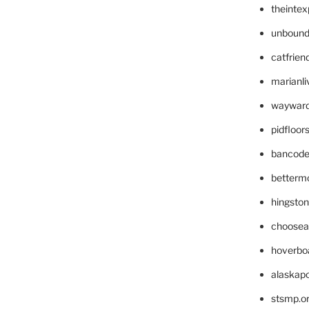
theinte
unbound
catfrien
marianli
wayward
pidfloo
bancode
betterm
hingsto
choosea
hoverbo
alaskapo
stsmp.o