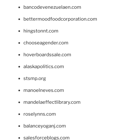
bancodevenezuelaen.com
bettermoodfoodcorporation.com
hingstonnt.com
chooseagender.com
hoverboardssale.com
alaskapolitics.com
stsmp.org
manoelneves.com
mandelaeffectlibrary.com
roselynns.com
balanceyoganj.com
salesforceblogs.com