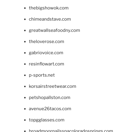
thebigshowok.com
chimeandstave.com
greatwallseafoodny.com
theloverose.com
gabriovoice.com
resinflowart.com
p-sports.net
korsairstreetwear.com
petshopallston.com
avenue26tacos.com
topgglasses.com
broadmoornailsspacoloradosprings.com