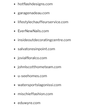
hotflashdesigns.com
garagenadeau.com
lifestylechauffeurservice.com
EverNewNails.com
insideoutdecoratingcentre.com
salvatoresinpoint.com
jovialfloralco.com
johnlscotthometeam.com
u-seehomes.com
watersportslagonissi.com
mischieffashion.com
eduwyre.com