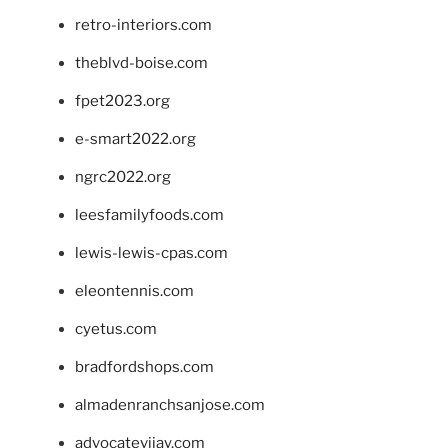
retro-interiors.com
theblvd-boise.com
fpet2023.org
e-smart2022.org
ngrc2022.org
leesfamilyfoods.com
lewis-lewis-cpas.com
eleontennis.com
cyetus.com
bradfordshops.com
almadenranchsanjose.com
advocatevijay.com