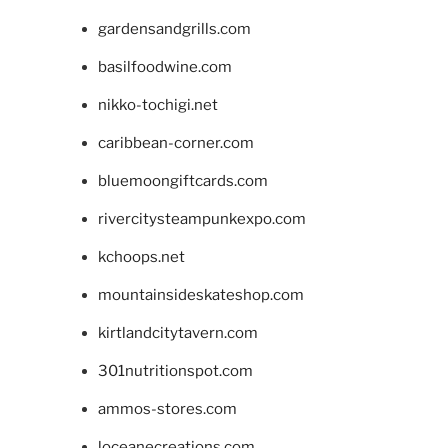
gardensandgrills.com
basilfoodwine.com
nikko-tochigi.net
caribbean-corner.com
bluemoongiftcards.com
rivercitysteampunkexpo.com
kchoops.net
mountainsideskateshop.com
kirtlandcitytavern.com
301nutritionspot.com
ammos-stores.com
loceanecreations.com