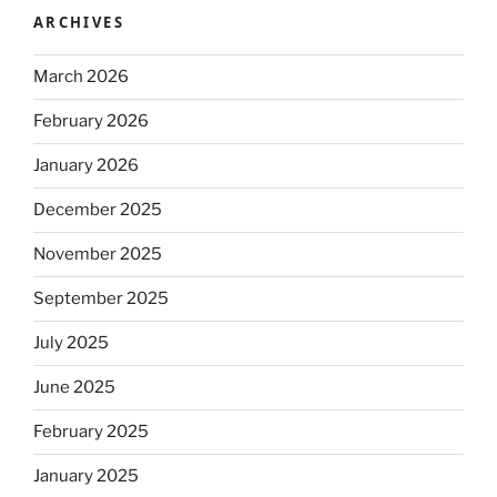
ARCHIVES
March 2026
February 2026
January 2026
December 2025
November 2025
September 2025
July 2025
June 2025
February 2025
January 2025