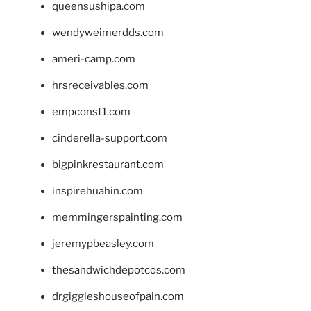
queensushipa.com
wendyweimerdds.com
ameri-camp.com
hrsreceivables.com
empconst1.com
cinderella-support.com
bigpinkrestaurant.com
inspirehuahin.com
memmingerspainting.com
jeremypbeasley.com
thesandwichdepotcos.com
drgiggleshouseofpain.com