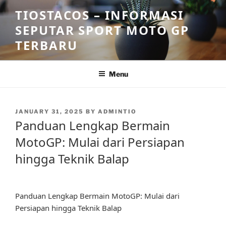
Skip
TIOSTACOS – INFORMASI
to
SEPUTAR SPORT MOTO GP
content
TERBARU
Menu
POSTED
JANUARY 31, 2025
BY
ADMINTIO
ON
Panduan Lengkap Bermain
MotoGP: Mulai dari Persiapan
hingga Teknik Balap
Panduan Lengkap Bermain MotoGP: Mulai dari
Persiapan hingga Teknik Balap