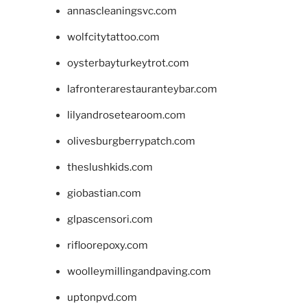
annascleaningsvc.com
wolfcitytattoo.com
oysterbayturkeytrot.com
lafronterarestauranteybar.com
lilyandrosetearoom.com
olivesburgberrypatch.com
theslushkids.com
giobastian.com
glpascensori.com
rifloorepoxy.com
woolleymillingandpaving.com
uptonpvd.com