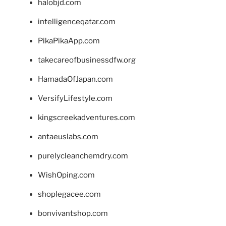
halobjd.com
intelligenceqatar.com
PikaPikaApp.com
takecareofbusinessdfw.org
HamadaOfJapan.com
VersifyLifestyle.com
kingscreekadventures.com
antaeuslabs.com
purelycleanchemdry.com
WishOping.com
shoplegacee.com
bonvivantshop.com