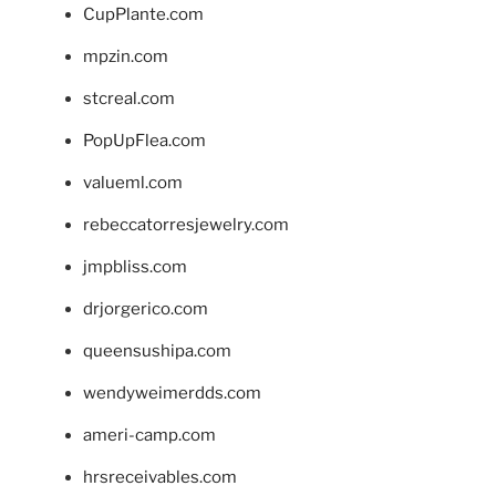
CupPlante.com
mpzin.com
stcreal.com
PopUpFlea.com
valueml.com
rebeccatorresjewelry.com
jmpbliss.com
drjorgerico.com
queensushipa.com
wendyweimerdds.com
ameri-camp.com
hrsreceivables.com