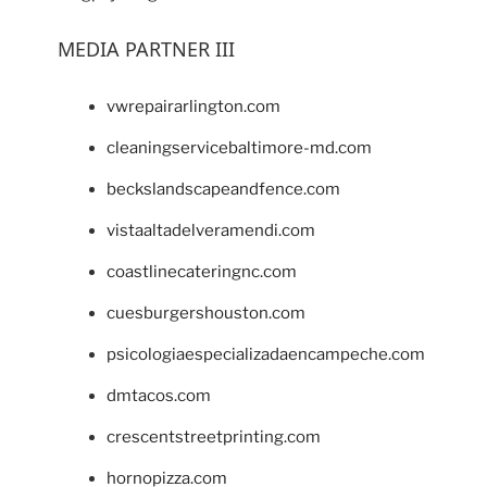
MEDIA PARTNER III
vwrepairarlington.com
cleaningservicebaltimore-md.com
beckslandscapeandfence.com
vistaaltadelveramendi.com
coastlinecateringnc.com
cuesburgershouston.com
psicologiaespecializadaencampeche.com
dmtacos.com
crescentstreetprinting.com
hornopizza.com