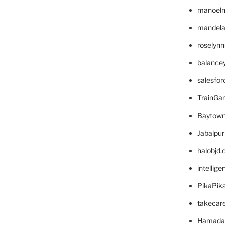
manoel
mandelae
roselyn
balance
salesfo
TrainG
Baytown
Jabalpu
halobjd
intellig
PikaPik
takecar
Hamada