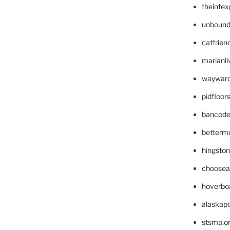
theinte
unbound
catfrien
marianli
wayward
pidfloo
bancode
betterm
hingsto
choosea
hoverbo
alaskapo
stsmp.o