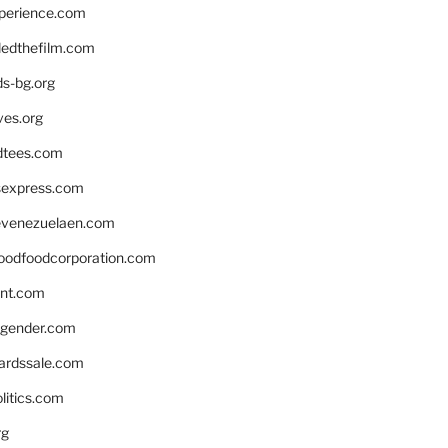
xperience.com
edthefilm.com
ds-bg.org
ves.org
tees.com
rsexpress.com
venezuelaen.com
oodfoodcorporation.com
nnt.com
gender.com
ardssale.com
litics.com
rg