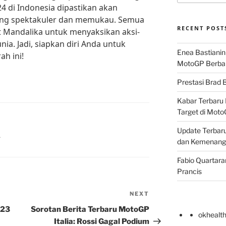
4 di Indonesia dipastikan akan
ang spektakuler dan memukau. Semua
RECENT POST
it Mandalika untuk menyaksikan aksi-
ia. Jadi, siapkan diri Anda untuk
Enea Bastianin
h ini!
MotoGP Berba
Prestasi Brad B
Kabar Terbaru 
Target di Mot
Update Terbaru
4
dan Kemenang
Fabio Quartara
Prancis
NEXT
Next
Post
 23
Sorotan Berita Terbaru MotoGP
okhealt
Italia: Rossi Gagal Podium