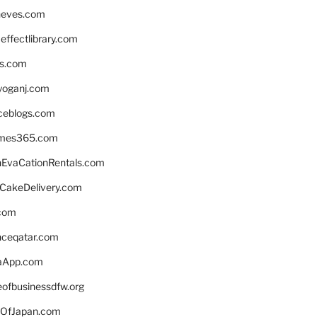
neves.com
ffectlibrary.com
ns.com
yoganj.com
rceblogs.com
ames365.com
EvaCationRentals.com
rCakeDelivery.com
.com
enceqatar.com
aApp.com
eofbusinessdfw.org
OfJapan.com