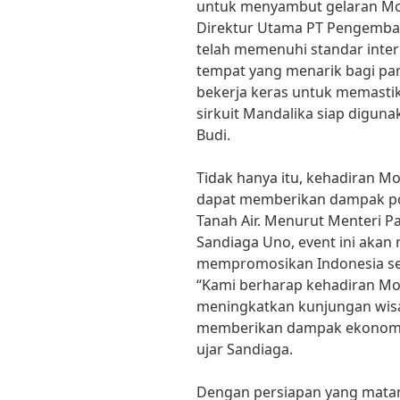
untuk menyambut gelaran Mot
Direktur Utama PT Pengembang
telah memenuhi standar inter
tempat yang menarik bagi pa
bekerja keras untuk memastika
sirkuit Mandalika siap diguna
Budi.
Tidak hanya itu, kehadiran M
dapat memberikan dampak pos
Tanah Air. Menurut Menteri Pa
Sandiaga Uno, event ini aka
mempromosikan Indonesia seb
“Kami berharap kehadiran Mo
meningkatkan kunjungan wis
memberikan dampak ekonomi ya
ujar Sandiaga.
Dengan persiapan yang mata