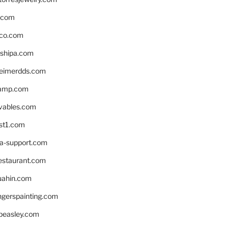
s.com
ico.com
shipa.com
eimerdds.com
camp.com
ivables.com
st1.com
la-support.com
estaurant.com
uahin.com
erspainting.com
beasley.com