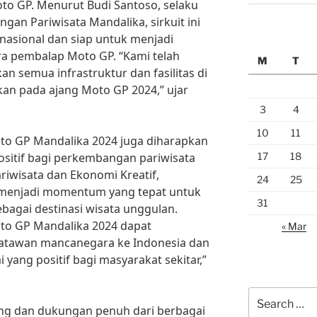
o GP. Menurut Budi Santoso, selaku
an Pariwisata Mandalika, sirkuit ini
nasional dan siap untuk menjadi
ra pembalap Moto GP. “Kami telah
M
T
n semua infrastruktur dan fasilitas di
kan pada ajang Moto GP 2024,” ujar
3
4
10
11
oto GP Mandalika 2024 juga diharapkan
17
18
itif bagi perkembangan pariwisata
riwisata dan Ekonomi Kreatif,
24
25
n menjadi momentum yang tepat untuk
31
agai destinasi wisata unggulan.
to GP Mandalika 2024 dapat
« Mar
atawan mancanegara ke Indonesia dan
ng positif bagi masyarakat sekitar,”
Search
ng dan dukungan penuh dari berbagai
for: