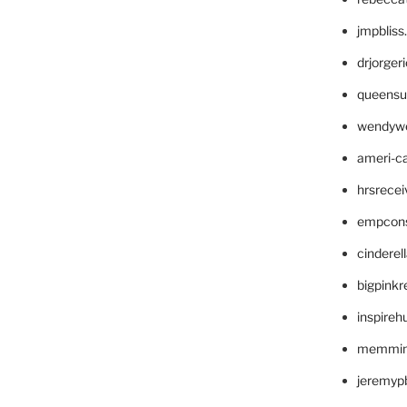
jmpblis
drjorger
queensu
wendyw
ameri-
hrsrece
empcon
cinderel
bigpinkr
inspireh
memming
jeremyp