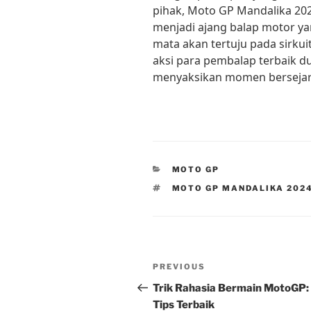
pihak, Moto GP Mandalika 202
menjadi ajang balap motor y
mata akan tertuju pada sirku
aksi para pembalap terbaik dun
menyaksikan momen bersejara
CATEGORIES
MOTO GP
TAGS
MOTO GP MANDALIKA 202
Post
Previous
PREVIOUS
navigation
Post
Trik Rahasia Bermain MotoGP:
Tips Terbaik