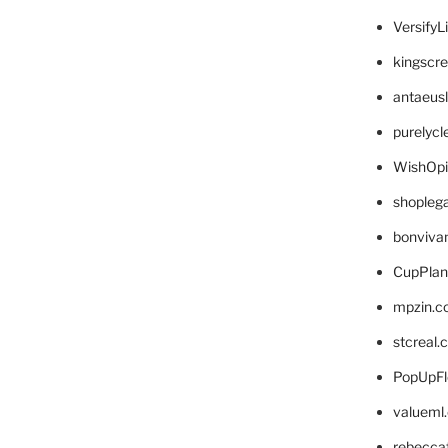
VersifyL
kingscr
antaeus
purelyc
WishOp
shopleg
bonviva
CupPlan
mpzin.c
stcreal.
PopUpFl
valueml
rebecca