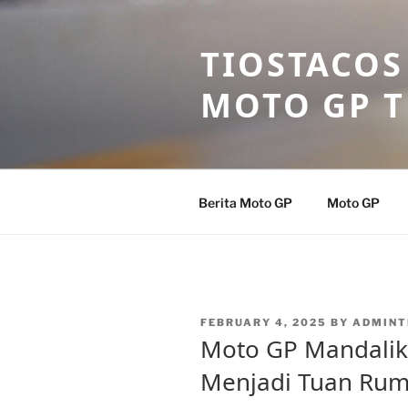
Skip
to
TIOSTACOS
content
MOTO GP 
Berita Moto GP
Moto GP
POSTED
FEBRUARY 4, 2025
BY
ADMINT
ON
Moto GP Mandalik
Menjadi Tuan Rum