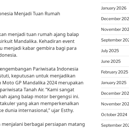
January 2026
onesia Menjadi Tuan Rumah
December 20
November 20
kan menjadi tuan rumah ajang balap
September 20
irkuit Mandalika. Kehadiran event
ntu menjadi kabar gembira bagi para
July 2025
donesia.
June 2025
Pengembangan Pariwisata Indonesia
February 2025
Astuti, keputusan untuk menjadikan
ah Moto GP Mandalika 2024 merupakan
January 2025
pariwisata Tanah Air. “Kami sangat
December 20
ah ajang balap motor bergengsi ini.
ktakuler yang akan memperkenalkan
November 20
e dunia internasional,” ujar Esthy.
October 2024
ah menjalani berbagai persiapan matang
September 20