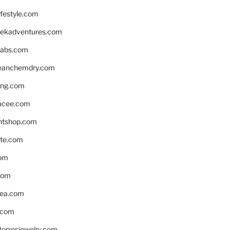
ifestyle.com
eekadventures.com
labs.com
leanchemdry.com
ing.com
acee.com
ntshop.com
te.com
om
com
ea.com
.com
torresjewelry.com