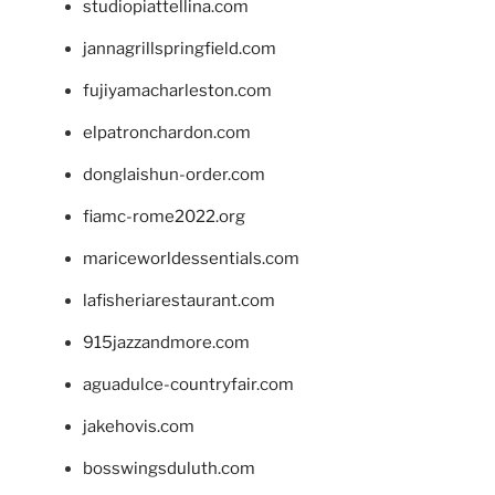
studiopiattellina.com
jannagrillspringfield.com
fujiyamacharleston.com
elpatronchardon.com
donglaishun-order.com
fiamc-rome2022.org
mariceworldessentials.com
lafisheriarestaurant.com
915jazzandmore.com
aguadulce-countryfair.com
jakehovis.com
bosswingsduluth.com