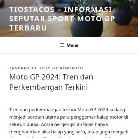
Skip
TIOSTACOS – INFORMASI
to
SEPUTAR SPORT MOTO GP
content
TERBARU
Menu
POSTED
JANUARY 13, 2025
BY
ADMINTIO
ON
Moto GP 2024: Tren dan
Perkembangan Terkini
Tren dan perkembangan terkini Moto GP 2024 sedang
menjadi sorotan utama para penggemar balap motor di
seluruh dunia. Acara bergengsi ini tidak hanya
menghadirkan aksi balap yang seru, tetapi juga menjadi