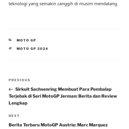
teknologi yang semakin canggih di musim mendatang.
CATEGORIES
MOTO GP
TAGS
MOTO GP 2024
Post
Previous
PREVIOUS
navigation
Post
Sirkuit Sachsenring Membuat Para Pembalap
Terjebak di Seri MotoGP Jerman: Berita dan Review
Lengkap
Next
NEXT
Post
Berita Terbaru MotoGP Austria: Marc Marquez