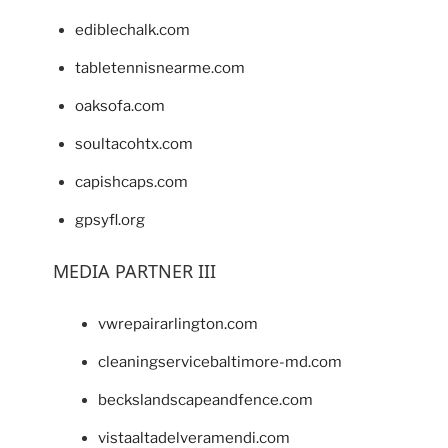
ediblechalk.com
tabletennisnearme.com
oaksofa.com
soultacohtx.com
capishcaps.com
gpsyfl.org
MEDIA PARTNER III
vwrepairarlington.com
cleaningservicebaltimore-md.com
beckslandscapeandfence.com
vistaaltadelveramendi.com