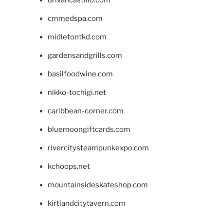
drivancastillo.com
cmmedspa.com
midletontkd.com
gardensandgrills.com
basilfoodwine.com
nikko-tochigi.net
caribbean-corner.com
bluemoongiftcards.com
rivercitysteampunkexpo.com
kchoops.net
mountainsideskateshop.com
kirtlandcitytavern.com