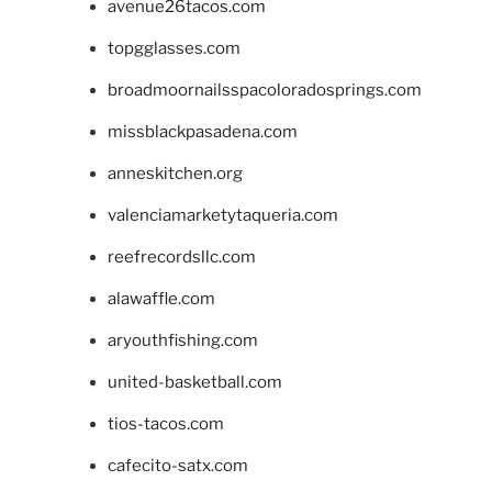
avenue26tacos.com
topgglasses.com
broadmoornailsspacoloradosprings.com
missblackpasadena.com
anneskitchen.org
valenciamarketytaqueria.com
reefrecordsllc.com
alawaffle.com
aryouthfishing.com
united-basketball.com
tios-tacos.com
cafecito-satx.com