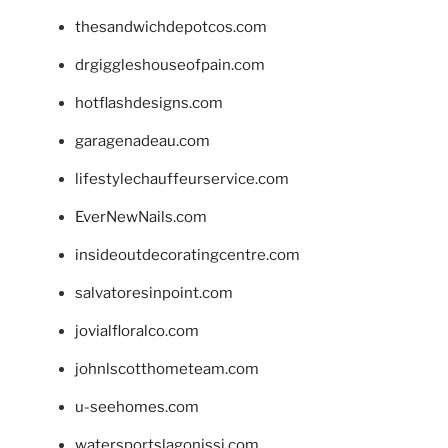
thesandwichdepotcos.com
drgiggleshouseofpain.com
hotflashdesigns.com
garagenadeau.com
lifestylechauffeurservice.com
EverNewNails.com
insideoutdecoratingcentre.com
salvatoresinpoint.com
jovialfloralco.com
johnlscotthometeam.com
u-seehomes.com
watersportslagonissi.com