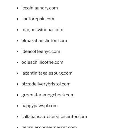
jccoinlaundry.com
kautorepair.com
marjaeswinebar.com
elmazatlanclinton.com
ideacoffeenyc.com
odieschillicothe.com
lacantinitagalesburg.com
pizzadeliverybristol.com
greenstarsmogcheck.com
happypawspl.com
callahansautoservicecenter.com
georgiascornermarket.com