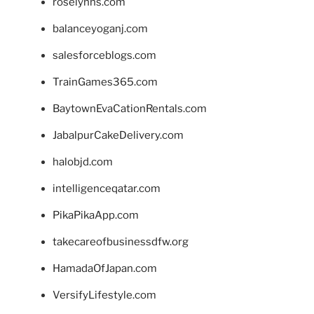
roselynns.com
balanceyoganj.com
salesforceblogs.com
TrainGames365.com
BaytownEvaCationRentals.com
JabalpurCakeDelivery.com
halobjd.com
intelligenceqatar.com
PikaPikaApp.com
takecareofbusinessdfw.org
HamadaOfJapan.com
VersifyLifestyle.com