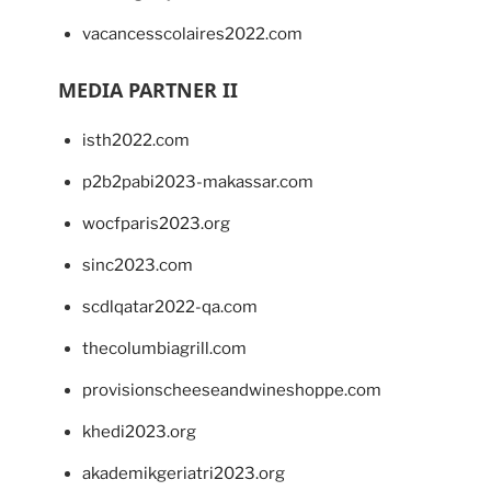
vacancesscolaires2022.com
MEDIA PARTNER II
isth2022.com
p2b2pabi2023-makassar.com
wocfparis2023.org
sinc2023.com
scdlqatar2022-qa.com
thecolumbiagrill.com
provisionscheeseandwineshoppe.com
khedi2023.org
akademikgeriatri2023.org