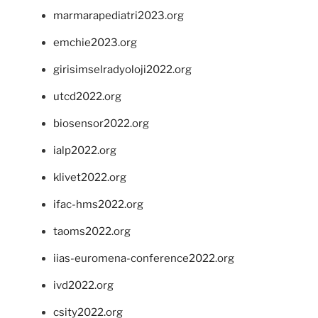
marmarapediatri2023.org
emchie2023.org
girisimselradyoloji2022.org
utcd2022.org
biosensor2022.org
ialp2022.org
klivet2022.org
ifac-hms2022.org
taoms2022.org
iias-euromena-conference2022.org
ivd2022.org
csity2022.org