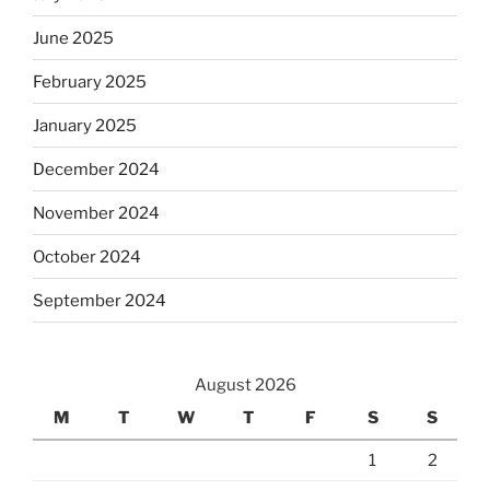
June 2025
February 2025
January 2025
December 2024
November 2024
October 2024
September 2024
August 2026
M
T
W
T
F
S
S
1
2