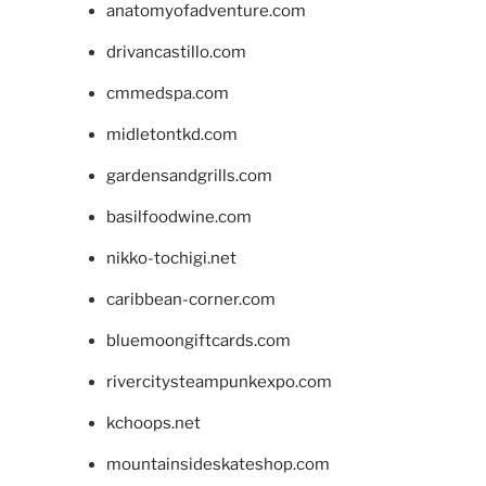
anatomyofadventure.com
drivancastillo.com
cmmedspa.com
midletontkd.com
gardensandgrills.com
basilfoodwine.com
nikko-tochigi.net
caribbean-corner.com
bluemoongiftcards.com
rivercitysteampunkexpo.com
kchoops.net
mountainsideskateshop.com