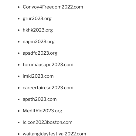
Convoy4Freedom2022.com
grur2023.org
hkhk2023.org
napm2023.org
apsdfd2023.org
forumausape2023.com
imkl2023.com
careerfaircsd2023.com
apsth2023.com
MedItRio2023.org
lcicon2023boston.com
waitangidayfestival2022.com