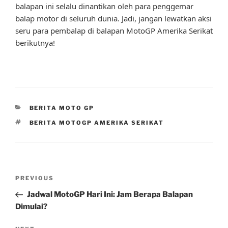
balapan ini selalu dinantikan oleh para penggemar
balap motor di seluruh dunia. Jadi, jangan lewatkan aksi
seru para pembalap di balapan MotoGP Amerika Serikat
berikutnya!
CATEGORIES
BERITA MOTO GP
TAGS
BERITA MOTOGP AMERIKA SERIKAT
Post
Previous
PREVIOUS
navigation
Post
Jadwal MotoGP Hari Ini: Jam Berapa Balapan
Dimulai?