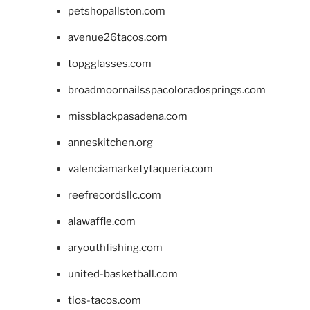
petshopallston.com
avenue26tacos.com
topgglasses.com
broadmoornailsspacoloradosprings.com
missblackpasadena.com
anneskitchen.org
valenciamarketytaqueria.com
reefrecordsllc.com
alawaffle.com
aryouthfishing.com
united-basketball.com
tios-tacos.com