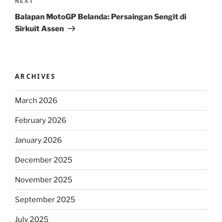
Next
NEXT
Post
Balapan MotoGP Belanda: Persaingan Sengit di
Sirkuit Assen
ARCHIVES
March 2026
February 2026
January 2026
December 2025
November 2025
September 2025
July 2025