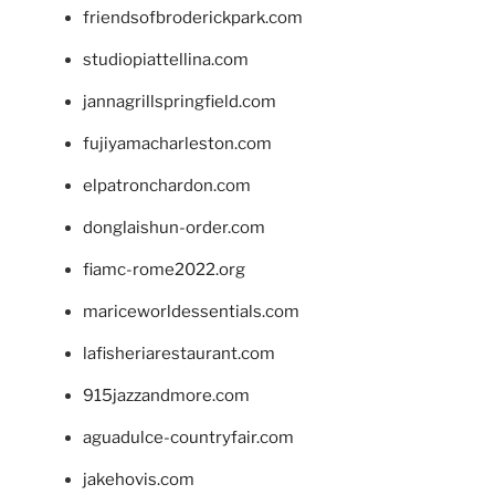
friendsofbroderickpark.com
studiopiattellina.com
jannagrillspringfield.com
fujiyamacharleston.com
elpatronchardon.com
donglaishun-order.com
fiamc-rome2022.org
mariceworldessentials.com
lafisheriarestaurant.com
915jazzandmore.com
aguadulce-countryfair.com
jakehovis.com