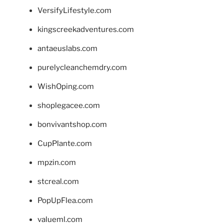
VersifyLifestyle.com
kingscreekadventures.com
antaeuslabs.com
purelycleanchemdry.com
WishOping.com
shoplegacee.com
bonvivantshop.com
CupPlante.com
mpzin.com
stcreal.com
PopUpFlea.com
valueml.com