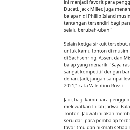
ini menjadi favorit para peng
Ducati, Jack Miller, juga me
balapan di Phillip Island musi
tantangan tersendiri bagi pa
selalu berubah-ubah.”
Selain ketiga sirkuit tersebut
untuk kamu tonton di musim M
di Sachsenring, Assen, dan M
balap yang menarik. “Saya ra
sangat kompetitif dengan ban
depan. Jadi, jangan sampai l
2021,” kata Valentino Rossi.
Jadi, bagi kamu para penggem
melewatkan Inilah Jadwal Ba
Tonton. Jadwal ini akan memb
seru dari para pembalap terb
favoritmu dan nikmati setiap