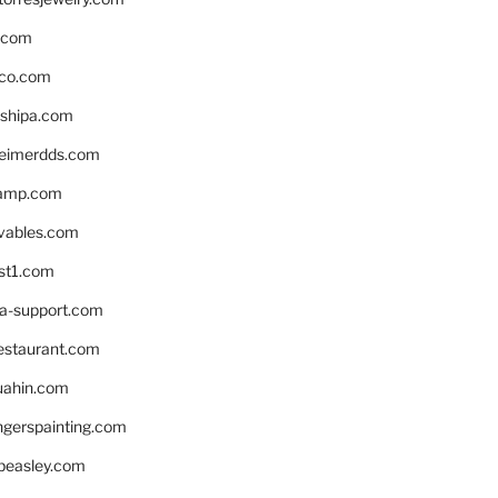
s.com
ico.com
shipa.com
eimerdds.com
camp.com
ivables.com
st1.com
la-support.com
estaurant.com
uahin.com
erspainting.com
beasley.com