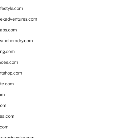
ifestyle.com
eekadventures.com
labs.com
leanchemdry.com
ing.com
acee.com
ntshop.com
te.com
om
com
ea.com
.com
torresjewelry.com