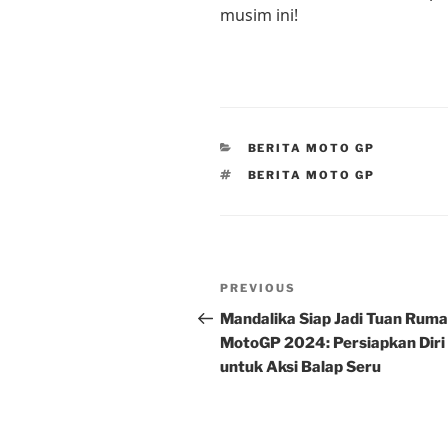
musim ini!
CATEGORIES
BERITA MOTO GP
TAGS
BERITA MOTO GP
Post
Previous
PREVIOUS
navigation
Post
Mandalika Siap Jadi Tuan Rum
MotoGP 2024: Persiapkan Diri
untuk Aksi Balap Seru