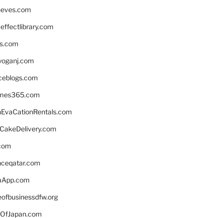
neves.com
ffectlibrary.com
ns.com
yoganj.com
rceblogs.com
ames365.com
EvaCationRentals.com
rCakeDelivery.com
.com
enceqatar.com
aApp.com
eofbusinessdfw.org
OfJapan.com