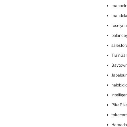
manoel
mandelae
roselyn
balance
salesfo
TrainG
Baytown
Jabalpu
halobjd
intellig
PikaPik
takecar
Hamada