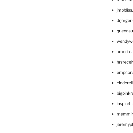
jmpblis
drjorger
queensu
wendyw
ameri-
hrsrece
empcon
cinderel
bigpinkr
inspireh
memming
jeremyp