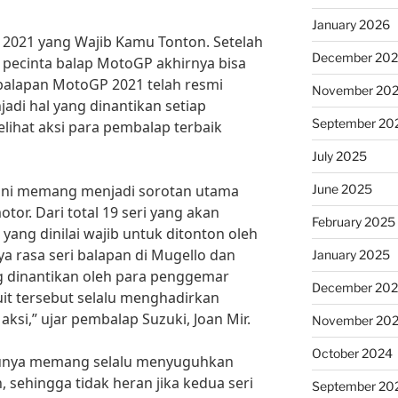
January 2026
 2021 yang Wajib Kamu Tonton. Setelah
December 20
 pecinta balap MotoGP akhirnya bisa
balapan MotoGP 2021 telah resmi
November 20
njadi hal yang dinantikan setiap
September 20
lihat aksi para pembalap terbaik
July 2025
June 2025
ini memang menjadi sorotan utama
or. Dari total 19 seri yang akan
February 2025
 yang dinilai wajib untuk ditonton oleh
 rasa seri balapan di Mugello dan
January 2025
g dinantikan oleh para penggemar
December 20
uit tersebut selalu menghadirkan
ksi,” ujar pembalap Suzuki, Joan Mir.
November 20
October 2024
alunya memang selalu menyuguhkan
 sehingga tidak heran jika kedua seri
September 20