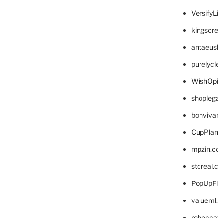
VersifyL
kingscr
antaeus
purelyc
WishOp
shopleg
bonviva
CupPlan
mpzin.c
stcreal.
PopUpFl
valueml
rebecca