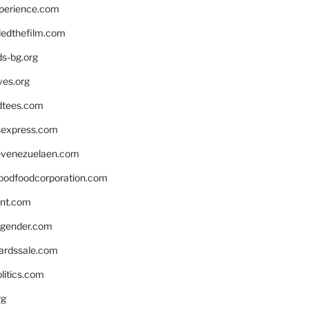
xperience.com
edthefilm.com
ds-bg.org
ves.org
tees.com
rsexpress.com
venezuelaen.com
oodfoodcorporation.com
nnt.com
gender.com
ardssale.com
litics.com
rg