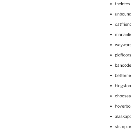
theinte
unbound
catfrien
marianli
wayward
pidfloo
bancode
betterm
hingsto
choosea
hoverbo
alaskapo
stsmp.o