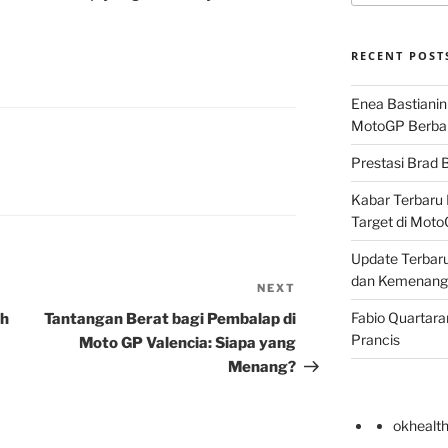
RECENT POST
Enea Bastianin
MotoGP Berba
Prestasi Brad B
Kabar Terbaru 
Target di Mot
Update Terbaru
dan Kemenang
NEXT
Next
Post
Fabio Quartara
ah
Tantangan Berat bagi Pembalap di
Prancis
Moto GP Valencia: Siapa yang
Menang?
okhealt