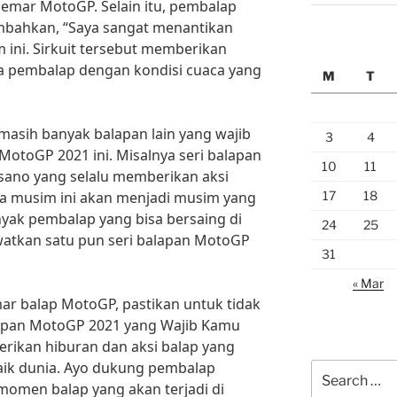
gemar MotoGP. Selain itu, pembalap
nambahkan, “Saya sangat menantikan
m ini. Sirkuit tersebut memberikan
ra pembalap dengan kondisi cuaca yang
M
T
, masih banyak balapan lain yang wajib
3
4
otoGP 2021 ini. Misalnya seri balapan
10
11
isano yang selalu memberikan aksi
17
18
sa musim ini akan menjadi musim yang
yak pembalap yang bisa bersaing di
24
25
ewatkan satu pun seri balapan MotoGP
31
« Mar
ar balap MotoGP, pastikan untuk tidak
lapan MotoGP 2021 yang Wajib Kamu
erikan hiburan dan aksi balap yang
aik dunia. Ayo dukung pembalap
Search
 momen balap yang akan terjadi di
for: