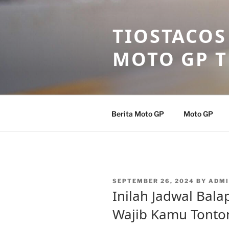
Skip
to
TIOSTACOS
content
MOTO GP 
Berita Moto GP
Moto GP
POSTED
SEPTEMBER 26, 2024
BY
ADMI
ON
Inilah Jadwal Bal
Wajib Kamu Tonto