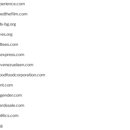
xperience.com
edthefilm.com
ds-bg.org
ves.org
tees.com
rsexpress.com
venezuelaen.com
oodfoodcorporation.com
nnt.com
gender.com
ardssale.com
litics.com
rg