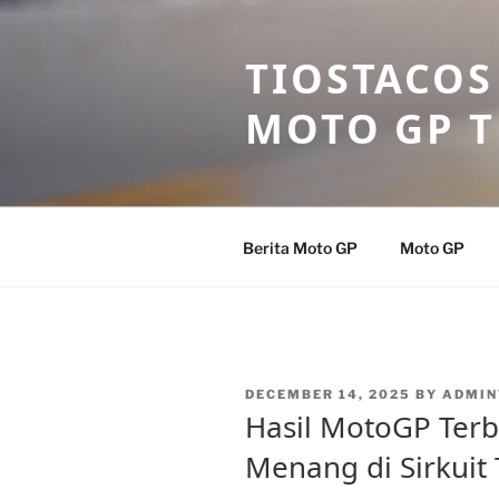
Skip
to
TIOSTACOS
content
MOTO GP 
Berita Moto GP
Moto GP
POSTED
DECEMBER 14, 2025
BY
ADMIN
ON
Hasil MotoGP Terb
Menang di Sirkuit