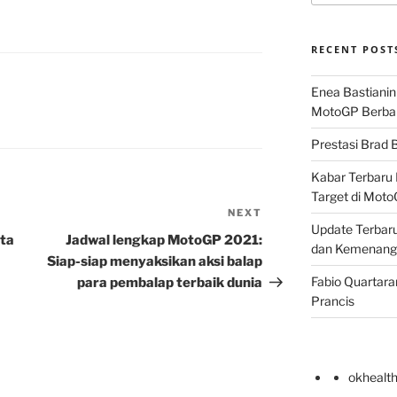
RECENT POST
Enea Bastianin
MotoGP Berba
Prestasi Brad B
Kabar Terbaru 
Target di Mot
NEXT
Next
Update Terbaru
Post
ita
Jadwal lengkap MotoGP 2021:
dan Kemenang
Siap-siap menyaksikan aksi balap
Fabio Quartara
para pembalap terbaik dunia
Prancis
okhealt