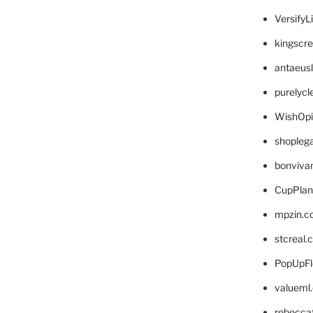
VersifyL
kingscr
antaeus
purelyc
WishOp
shopleg
bonviva
CupPlan
mpzin.c
stcreal.
PopUpFl
valueml
rebecca