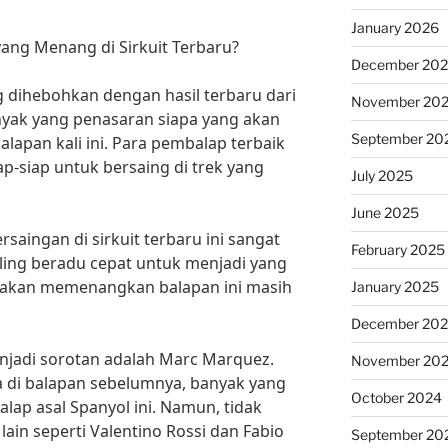
January 2026
yang Menang di Sirkuit Terbaru?
December 20
g dihebohkan dengan hasil terbaru dari
November 20
anyak yang penasaran siapa yang akan
September 20
lapan kali ini. Para pembalap terbaik
ap-siap untuk bersaing di trek yang
July 2025
June 2025
aingan di sirkuit terbaru ini sangat
February 2025
aling beradu cepat untuk menjadi yang
 akan memenangkan balapan ini masih
January 2025
December 20
njadi sorotan adalah Marc Marquez.
November 20
 di balapan sebelumnya, banyak yang
October 2024
ap asal Spanyol ini. Namun, tidak
lain seperti Valentino Rossi dan Fabio
September 20