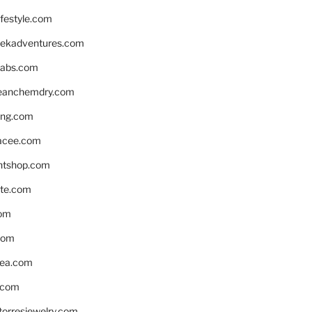
ifestyle.com
eekadventures.com
labs.com
leanchemdry.com
ing.com
acee.com
ntshop.com
te.com
om
com
ea.com
.com
torresjewelry.com