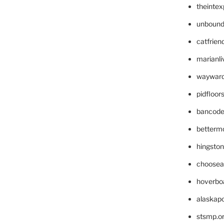
theinte
unbound
catfrien
marianli
wayward
pidfloo
bancode
betterm
hingsto
choosea
hoverbo
alaskapo
stsmp.o