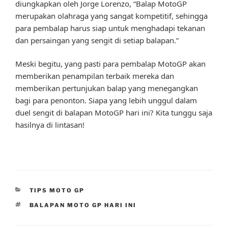
diungkapkan oleh Jorge Lorenzo, “Balap MotoGP
merupakan olahraga yang sangat kompetitif, sehingga
para pembalap harus siap untuk menghadapi tekanan
dan persaingan yang sengit di setiap balapan.”
Meski begitu, yang pasti para pembalap MotoGP akan
memberikan penampilan terbaik mereka dan
memberikan pertunjukan balap yang menegangkan
bagi para penonton. Siapa yang lebih unggul dalam
duel sengit di balapan MotoGP hari ini? Kita tunggu saja
hasilnya di lintasan!
CATEGORIES
TIPS MOTO GP
TAGS
BALAPAN MOTO GP HARI INI