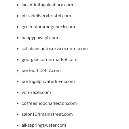
lacantinitagalesburg.com
pizzadeliverybristol.com
greenstarsmogcheck.com
happypawspl.com
callahansautoservicecenter.com
georgiascornermarket.com
perfectfit24-7.com
portugalprivatedriver.com
von-racer.com
coffeeshopcharleston.com
salon104mainstreet.com
alkaspringswater.com