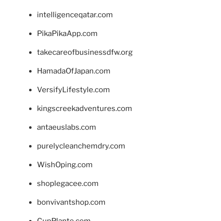
intelligenceqatar.com
PikaPikaApp.com
takecareofbusinessdfw.org
HamadaOfJapan.com
VersifyLifestyle.com
kingscreekadventures.com
antaeuslabs.com
purelycleanchemdry.com
WishOping.com
shoplegacee.com
bonvivantshop.com