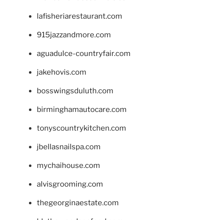
lafisheriarestaurant.com
915jazzandmore.com
aguadulce-countryfair.com
jakehovis.com
bosswingsduluth.com
birminghamautocare.com
tonyscountrykitchen.com
jbellasnailspa.com
mychaihouse.com
alvisgrooming.com
thegeorginaestate.com