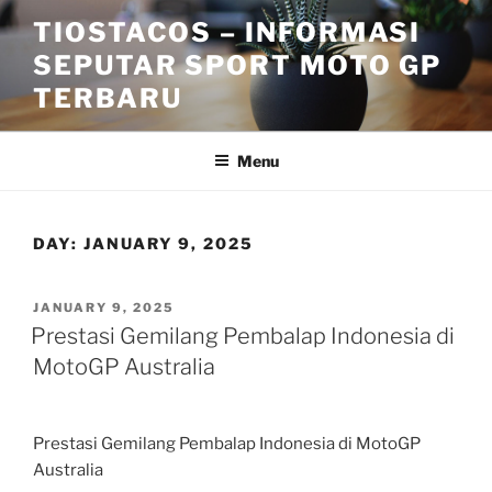
Skip
TIOSTACOS – INFORMASI
to
SEPUTAR SPORT MOTO GP
content
TERBARU
Menu
DAY:
JANUARY 9, 2025
POSTED
JANUARY 9, 2025
ON
Prestasi Gemilang Pembalap Indonesia di
MotoGP Australia
Prestasi Gemilang Pembalap Indonesia di MotoGP
Australia